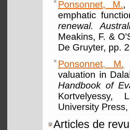
Ponsonnet, M.
,
emphatic functio
renewal. Austra
Meakins, F. & O'
De Gruyter, pp. 
Ponsonnet, M.
&
valuation in Dal
Handbook of Eva
Kortvelyessy, 
University Press,
Articles de rev