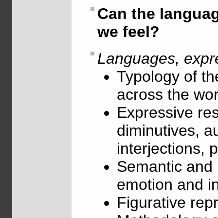
Can the langua
we feel?
Languages, expre
Typology of th
across the wor
Expressive re
diminutives, a
interjections, 
Semantic and l
emotion and in
Figurative rep