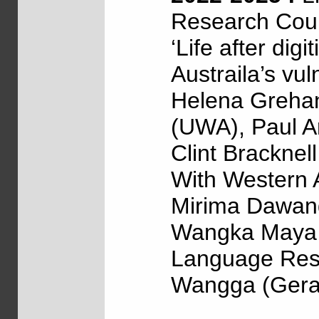
Research Coun
‘Life after dig
Austraila’s vul
Helena Grehan
(UWA), Paul Ar
Clint Bracknel
With Western 
Mirima Dawang
Wangka Maya (
Language Reso
Wangga (Geral