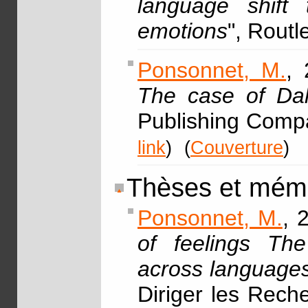
language shift
emotions
", Rout
Ponsonnet, M.
, 
The case of Dal
Publishing Comp
link
)
(
Couverture
)
Thèses et mém
Ponsonnet, M.
, 
of feelings The
across languages,
Diriger les Rech