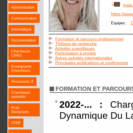
maia
Administration
https://ww
Communication
:
D
Equipes
Informatique
Formation et parcours professionnel
Documentation
Thèmes de recherche
Activités scientifiques
Chercheurs
Participation à projets
CNRS
Autres activités internationales
Principales publications et conférences
Enseignants
Chercheurs
Personnels IT
FORMATION ET PARCOUR
Chercheurs
associés
2022-... :
Charg
Post-
Doctorants
Dynamique Du L
ATER