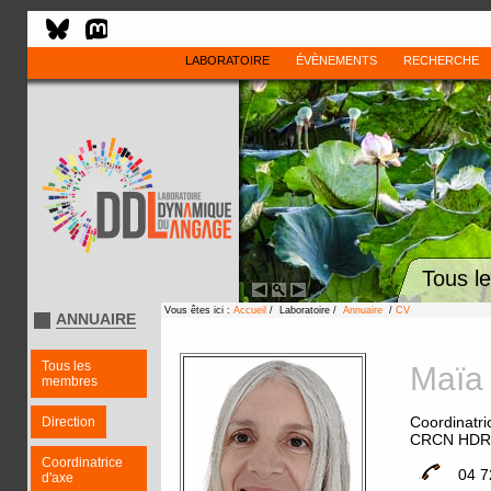
LABORATOIRE
ÉVÈNEMENTS
RECHERCHE
Tous l
Vous êtes ici :
Accueil
/ Laboratoire /
Annuaire
/
CV
ANNUAIRE
Tous les
Maï
membres
Coordinatri
Direction
CRCN HDR
Coordinatrice
04 7
d'axe