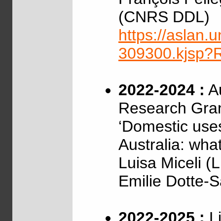
(CNRS DDL)
https://aslan.un
309300.kjsp
2022-2024 :
Au
Research Gra
‘Domestic uses
Australia: wha
Luisa Miceli (
Emilie Dotte-
2022-2025 :
Li