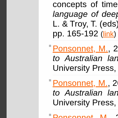
concepts of time
language of deep
L. & Troy, T. (ed
pp. 165-192
(
link
)
Ponsonnet, M.
, 
to Australian l
University Press
Ponsonnet, M.
, 
to Australian l
University Press
Ponsonnet, M.
, 