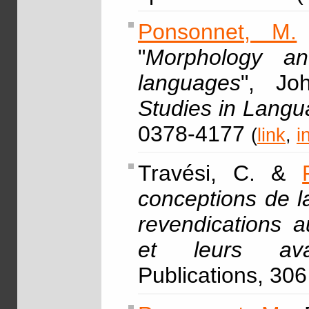
Ponsonnet, M.
"
Morphology an
languages
", Jo
Studies in Lang
0378-4177
(
link
,
i
Travési, C. &
conceptions de l
revendications a
et leurs ava
Publications, 306