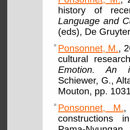
history of rec
Language and Cu
(eds), De Gruyte
Ponsonnet, M.
, 
cultural resear
Emotion. An i
Schiewer, G., Alt
Mouton, pp. 103
Ponsonnet, M.
,
constructions 
Pama-Nyungan, 