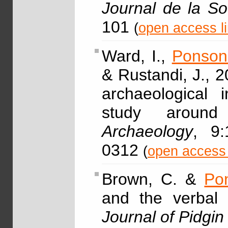
Journal de la So
101
(
open access l
Ward, I.,
Ponson
& Rustandi, J., 2
archaeological i
study around
Archaeology
, 9:
0312
(
open access 
Brown, C. &
Po
and the verbal s
Journal of Pidgi