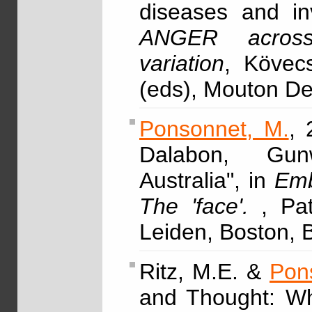
diseases and in
ANGER across 
variation
, Kövec
(eds), Mouton D
Ponsonnet, M.
, 
Dalabon, Gunw
Australia", in
Emb
The 'face'.
, Pa
Leiden, Boston, B
Ritz, M.E. &
Pon
and Thought: Wh