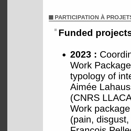
PARTICIPATION À PROJET
Funded project
2023 :
Coordin
Work Package 
typology of int
Aimée Lahaus
(CNRS LLACA
Work package 2
(pain, disgust
François Pell