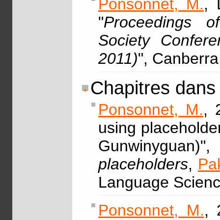
Ponsonnet, M.
, 
"
Proceedings of
Society Confer
2011)
", Canberr
Chapitres dans
Ponsonnet, M.
, 
using placeholde
Gunwinyguan
placeholders
,
Pa
Language Scienc
Ponsonnet, M.
,