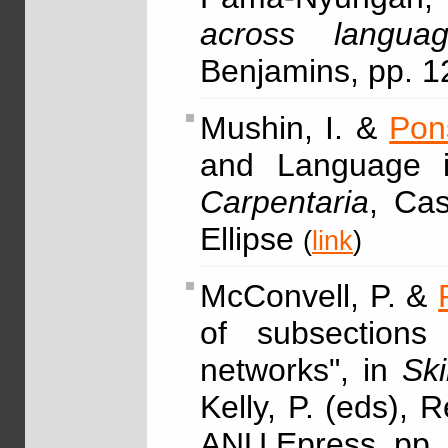
across languag
Benjamins, pp. 
Mushin, I. &
Pon
and Language i
Carpentaria
, Cas
Ellipse
(
link
)
McConvell, P. &
of subsections 
networks", in
Ski
Kelly, P. (eds),
ANU Epress, pp.