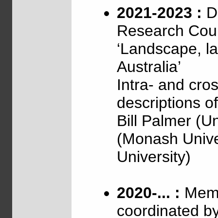
2021-2023 :
Di
Research Coun
‘Landscape, l
Australia’
Intra- and cross
descriptions o
Bill Palmer (U
(Monash Unive
University)
2020-... :
Memb
coordinated b