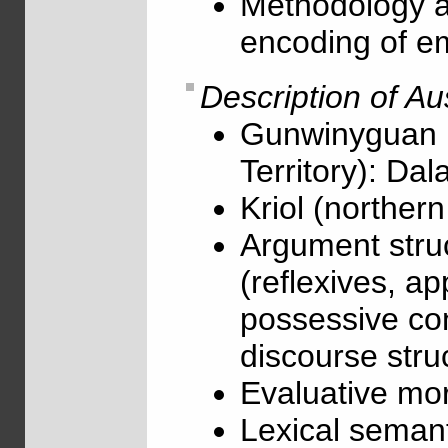
Methodology an
encoding of e
Description of Au
Gunwinyguan 
Territory): D
Kriol (northern
Argument stru
(reflexives, ap
possessive con
discourse struc
Evaluative mor
Lexical semant