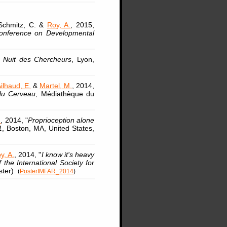
, Schmitz, C. &
Roy, A.
, 2015,
Conference on Developmental
,
Nuit des Chercheurs
, Lyon,
ilhaud, E.
&
Martel, M.
, 2014,
du Cerveau
, Médiathèque du
.
, 2014, "
Proprioception alone
1
, Boston, MA, United States,
y, A.
, 2014, "
I know it's heavy
the International Society for
oster)
(
PosterIMFAR_2014
)