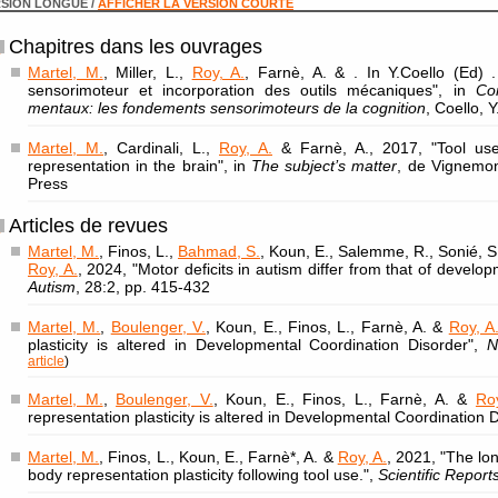
SION LONGUE /
AFFICHER LA VERSION COURTE
Chapitres dans les ouvrages
Martel, M.
, Miller, L.,
Roy, A.
, Farnè, A. & . In Y.Coello (Ed) 
sensorimoteur et incorporation des outils mécaniques", in
Co
mentaux: les fondements sensorimoteurs de la cognition
, Coello, 
Martel, M.
, Cardinali, L.,
Roy, A.
& Farnè, A., 2017, "Tool us
representation in the brain", in
The subject’s matter
, de Vignemont
Press
Articles de revues
Martel, M.
, Finos, L.,
Bahmad, S.
, Koun, E., Salemme, R., Sonié, S.
Roy, A.
, 2024, "Motor deficits in autism differ from that of develop
Autism
, 28:2, pp. 415-432
Martel, M.
,
Boulenger, V.
, Koun, E., Finos, L., Farnè, A. &
Roy, A
plasticity is altered in Developmental Coordination Disorder",
N
article
)
Martel, M.
,
Boulenger, V.
, Koun, E., Finos, L., Farnè, A. &
Ro
representation plasticity is altered in Developmental Coordination 
Martel, M.
, Finos, L., Koun, E., Farnè*, A. &
Roy, A.
, 2021, "The lo
body representation plasticity following tool use.",
Scientific Report