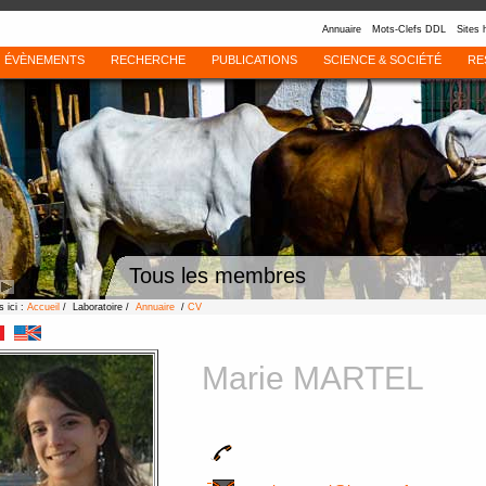
Annuaire
Mots-Clefs DDL
Sites 
ÉVÈNEMENTS
RECHERCHE
PUBLICATIONS
SCIENCE & SOCIÉTÉ
RE
Tous les membres
 ici :
Accueil
/ Laboratoire /
Annuaire
/
CV
Marie MARTEL