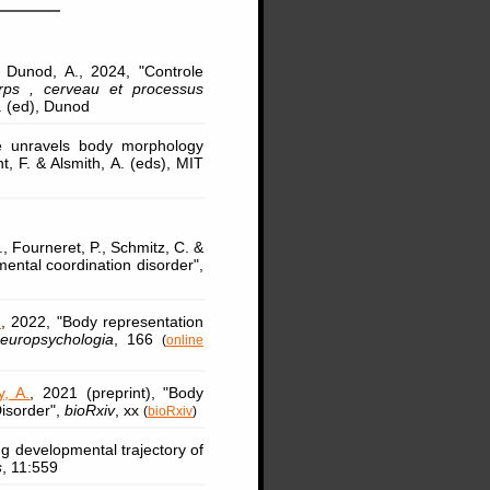
. Dunod, A., 2024, "Controle
rps , cerveau et processus
Y. (ed), Dunod
e unravels body morphology
, F. & Alsmith, A. (eds), MIT
, Fourneret, P., Schmitz, C. &
mental coordination disorder",
.
, 2022, "Body representation
europsychologia
, 166
(
online
y, A.
, 2021 (preprint), "Body
Disorder",
bioRxiv
, xx
(
bioRxiv
)
ng developmental trajectory of
s
, 11:559