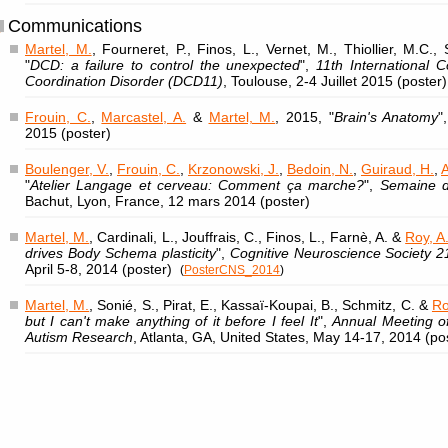
Communications
Martel, M.
, Fourneret, P., Finos, L., Vernet, M., Thiollier, M.C.
"
DCD: a failure to control the unexpected
",
11th International 
Coordination Disorder (DCD11)
, Toulouse, 2-4 Juillet 2015 (poster)
Frouin, C.
,
Marcastel, A.
&
Martel, M.
, 2015, "
Brain's Anatomy
"
2015 (poster)
Boulenger, V.
,
Frouin, C.
,
Krzonowski, J.
,
Bedoin, N.
,
Guiraud, H.
,
A
"
Atelier Langage et cerveau: Comment ça marche?
",
Semaine 
Bachut, Lyon, France, 12 mars 2014 (poster)
Martel, M.
, Cardinali, L., Jouffrais, C., Finos, L., Farnè, A. &
Roy, A
drives Body Schema plasticity
",
Cognitive Neuroscience Society 2
April 5-8, 2014 (poster)
(
PosterCNS_2014
)
Martel, M.
, Sonié, S., Pirat, E., Kassaï-Koupai, B., Schmitz, C. &
Ro
but I can't make anything of it before I feel It
",
Annual Meeting of 
Autism Research
, Atlanta, GA, United States, May 14-17, 2014 (p