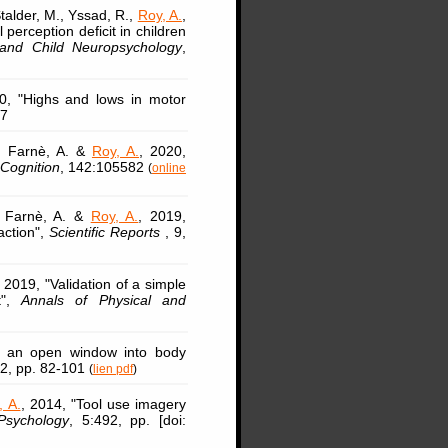
talder, M., Yssad, R.,
Roy, A.
,
perception deficit in children
and Child Neuropsychology
,
0, "Highs and lows in motor
17
, Farnè, A. &
Roy, A.
, 2020,
 Cognition
, 142:105582
(
online
L., Farnè, A. &
Roy, A.
, 2019,
action",
Scientific Reports
, 9,
 2019, "Validation of a simple
it",
Annals of Physical and
: an open window into body
-2, pp. 82-101
(
lien pdf
)
, A.
, 2014, "Tool use imagery
 Psychology
, 5:492, pp. [doi: