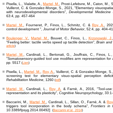
Pisella, L., Vialatte, A.,
Martel, M.
, Prost-Lefebvre, M., Caton, M., S
Vuillerot, C. & Gonzalez-Monge, S., 2021, "Elementary visuospatial 
with neurodevelopmental disorders",
Developmental Medecine 
63:4, pp. 457-464
Martel, M.
, Fourneret, P., Finos, L., Schmitz, C. &
Roy, A.
, 202
control development ",
Journal of Motor Behavior
, 52:4, pp. 404-4
Boulenger, V.
,
Martel, M.
, Bouvet, C., Finos, L.,
Krzonowski, J.
"Feeling better: tactile verbs speed up tactile detection",
Brain and
article
)
Martel, M.
, Cardinali, L., Bertonati, G., Jouffrais, C., Finos, 
"Somatosensory-guided tool use modifies arm representation for 
pp. 5517
(
Lien
)
Pisella, L.,
Martel, M.
,
Roy, A.
, Vuillerot, C. & Gonzalez-Monge, S.,
screening test for elementary visuo-spatial perception defic
Rehabilitation Medicine
, 1260
(
pdf
)
Martel, M.
, Cardinali, L.,
Roy, A.
& Farnè, A., 2016, "Tool-use
representation and its plasticity",
Cognitive Neuropsychology
, 33:1
Baccarini, M.,
Martel, M.
, Cardinali, L., Sillan, O., Farnè, A. &
Roy
triggers tool incorporation in the body schema",
Frontiers in
10.3389/fpsyg.2014.00492]
(
Baccarini et al., 2014
)