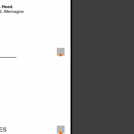
s Heed.
ld, Allemagne.
ES