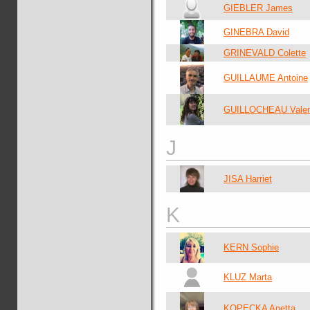
GIEBLER James
GINEBRA David
GRINEVALD Colette
GUILLAUME Antoine
GUILLOCHEAU Valen
J
JISA Harriet
K
KERN Sophie
KLUZ Marta
KOPECKA Anetta