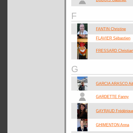
F
FANTIN Christine
FLAVIER Sébastien
FRESSARD Christia
G
GARCIA ARASCO Ait
GARDETTE Fanny
GAYRAUD Frédériqu
GHIMENTON Anna