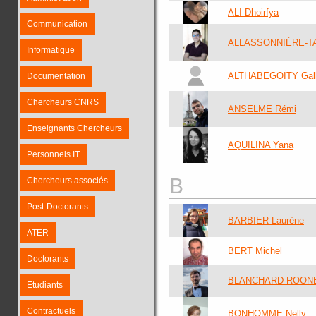
ALI Dhoirfya
Communication
ALLASSONNIÈRE-T
Informatique
ALTHABEGOÏTY Gal
Documentation
Chercheurs CNRS
ANSELME Rémi
Enseignants Chercheurs
AQUILINA Yana
Personnels IT
B
Chercheurs associés
Post-Doctorants
BARBIER Laurène
ATER
BERT Michel
Doctorants
BLANCHARD-ROONE
Etudiants
Contractuels
BONHOMME Nelly