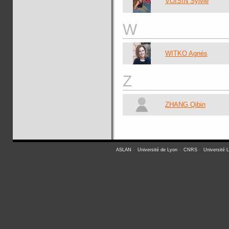
VOISIN Sylvie
W
WITKO Agnès
Z
ZHANG Qibin
ASLAN
-
Université de Lyon
-
CNRS
-
Université 