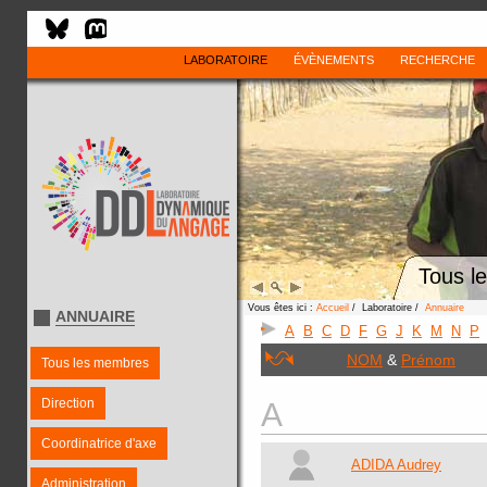
LABORATOIRE
ÉVÈNEMENTS
RECHERCHE
Tous l
Vous êtes ici :
Accueil
/ Laboratoire /
Annuaire
ANNUAIRE
A
B
C
D
F
G
J
K
M
N
P
NOM
&
Prénom
Tous les membres
Direction
A
Coordinatrice d'axe
ADIDA Audrey
Administration