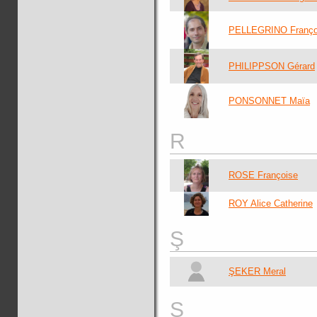
PELLEGRINO Franço
PHILIPPSON Gérard
PONSONNET Maïa
R
ROSE Françoise
ROY Alice Catherine
Ş
ŞEKER Meral
S