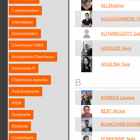
ALI Dhoirfya
Communication
ALLASSONNIÈRE-T
Informatique
ALTHABEGOÏTY Gal
Documentation
Chercheurs CNRS
ANSELME Rémi
Enseignants Chercheurs
AQUILINA Yana
Personnels IT
B
Chercheurs associés
Post-Doctorants
BARBIER Laurène
ATER
BERT Michel
Doctorants
BLANCHARD-ROONE
Etudiants
Contractuels
BONHOMME Nelly