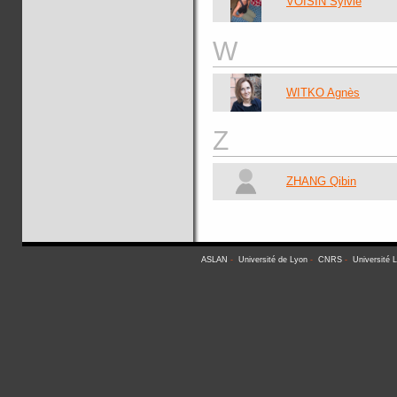
VOISIN Sylvie
W
WITKO Agnès
Z
ZHANG Qibin
ASLAN
-
Université de Lyon
-
CNRS
-
Université 