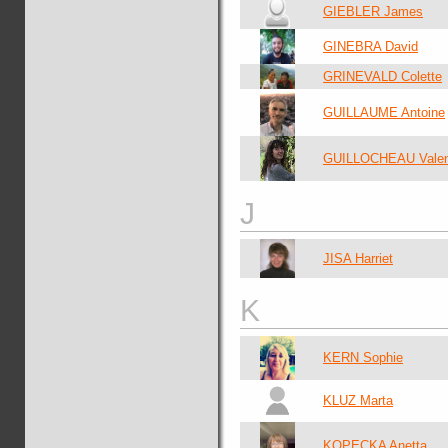
GIEBLER James
GINEBRA David
GRINEVALD Colette
GUILLAUME Antoine
GUILLOCHEAU Valen
J
JISA Harriet
K
KERN Sophie
KLUZ Marta
KOPECKA Anetta