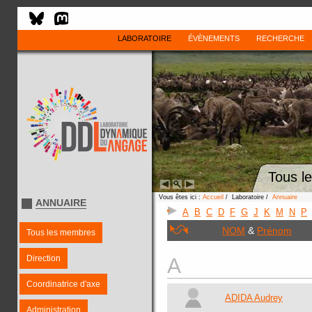
LABORATOIRE
ÉVÈNEMENTS
RECHERCHE
Tous l
Vous êtes ici :
Accueil
/ Laboratoire /
Annuaire
ANNUAIRE
A
B
C
D
F
G
J
K
M
N
P
NOM
&
Prénom
Tous les membres
Direction
A
Coordinatrice d'axe
ADIDA Audrey
Administration