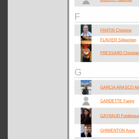
F
FANTIN Christine
FLAVIER Sébastien
FRESSARD Christia
G
GARCIA ARASCO Ait
GARDETTE Fanny
GAYRAUD Frédériqu
GHIMENTON Anna