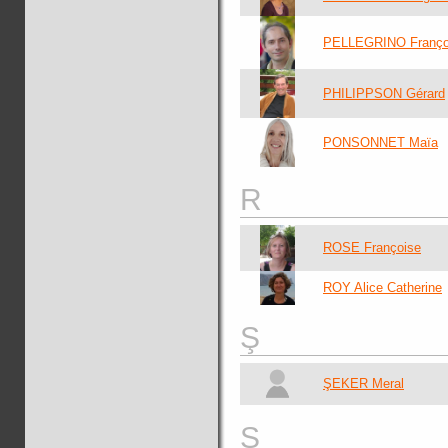
PELLEGRINO Franço
PHILIPPSON Gérard
PONSONNET Maïa
R
ROSE Françoise
ROY Alice Catherine
Ş
ŞEKER Meral
S