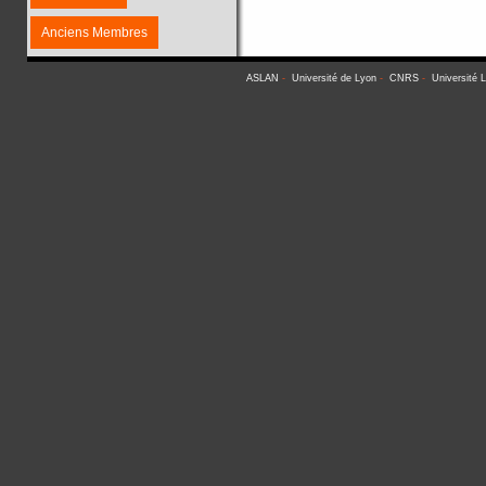
Anciens Membres
ASLAN
-
Université de Lyon
-
CNRS
-
Université 