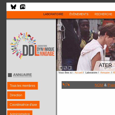
LABORATOIRE
ÉVÈNEMENTS
RECHERCHE
ATER
Vous êtes ici :
Accueil
/ Laboratoire /
Annuaire
/
A
ANNUAIRE
NOM
&
Pré
Tous les membres
Direction
Coordinatrice d'axe
Administration