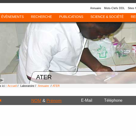
Annuaire
Mots-Clefs DDL
Sites 
ÉVÈNEMENTS
RECHERCHE
PUBLICATIONS
SCIENCE & SOCIÉTÉ
RE
ATER
 ici :
Accueil
/ Laboratoire /
Annuaire
/
ATER
NOM
&
Prénom
E-Mail
Téléphone