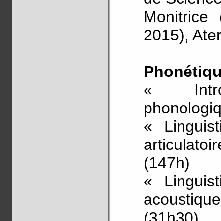
Monitrice 
2015), Ate
Phonétiqu
« Intr
phonologiq
« Linguis
articulato
(147h)
« Linguis
acoustique
(31h30)