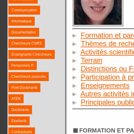
Communication
Informatique
Documentation
Formation et par
Thèmes de rech
Chercheurs CNRS
Activités scientif
Enseignants Chercheurs
Terrain
Personnels IT
Distinctions ou 
Participation à p
Chercheurs associés
Enseignements
Post-Doctorants
Autres activités 
ATER
Principales publ
Doctorants
Etudiants
FORMATION ET P
Contractuels