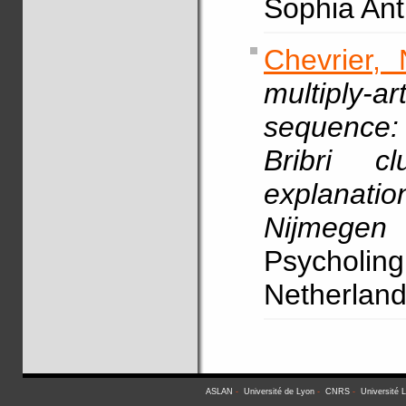
Sophia Anti
Chevrier, 
multiply-
sequence:
Bribri c
explanati
Nijmege
Psycholi
Netherlan
ASLAN
-
Université de Lyon
-
CNRS
-
Université 