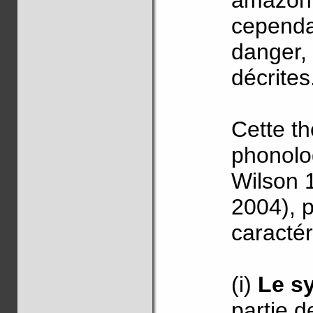
amazoni
cependa
danger,
décrites
Cette th
phonolog
Wilson 
2004), 
caractér
(i)
Le s
partie 