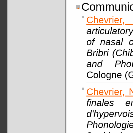
Communic
Chevrier, 
articulato
of nasal c
Bribri (Ch
and Pho
Cologne (G
Chevrier, 
finales 
d'hypervo
Phonologi