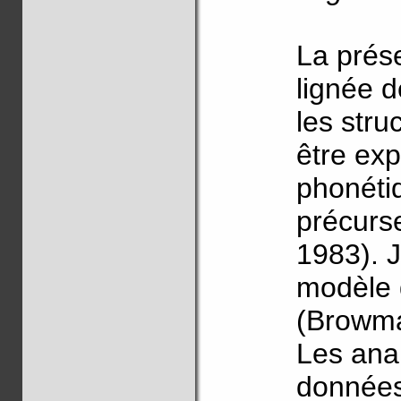
La prése
lignée d
les stru
être exp
phonéti
précurs
1983). J
modèle d
(Browma
Les ana
données