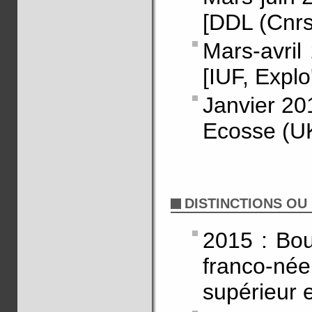
[DDL (Cnrs
Mars-avril
[IUF, Explo
Janvier 20
Ecosse (U
DISTINCTIONS OU
2015 : Bou
franco-né
supérieur e