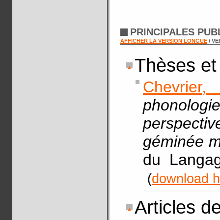
PRINCIPALES PUB
AFFICHER LA VERSION LONGUE
/ V
Thèses et
Chevrier,
phonologie
perspecti
géminée m
du Langag
(
download h
Articles d