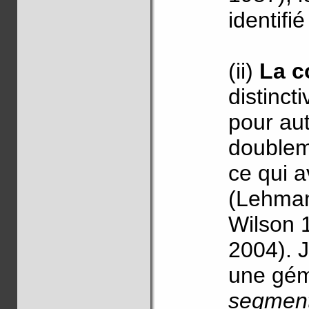
identifi
(ii)
La c
distinct
pour au
doublem
ce qui 
(Lehman
Wilson 
2004). 
une gém
segmen