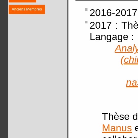
Anciens Membres
2016-2017 
2017 : Thè
Langage :
Analy
(ch
na
Thèse d
Manus