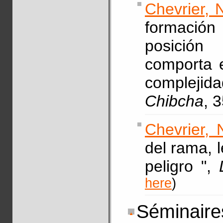
Chevrier, 
formació
posición
comporta e
complejid
Chibcha
, 
Chevrier, 
del rama, 
peligro ",
here
)
Séminaires