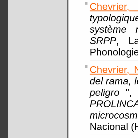
Chevrier,
typologiqu
système 
SRPP
, La
Phonologie
Chevrier, 
del rama, 
peligro
",
PROLIN
microcosm
Nacional (