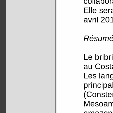
collabo
Elle se
avril 20
Résum
Le bribr
au Cost
Les lan
principa
(Consten
Mesoam