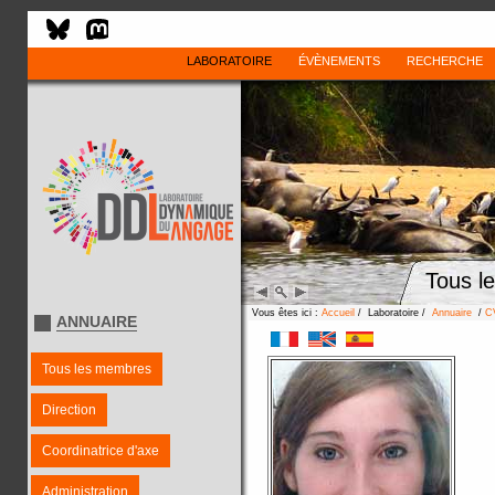
LABORATOIRE
ÉVÈNEMENTS
RECHERCHE
Tous l
Vous êtes ici :
Accueil
/ Laboratoire /
Annuaire
/
C
ANNUAIRE
Tous les membres
Direction
Coordinatrice d'axe
Administration