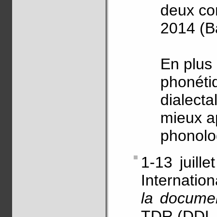
deux co
2014 (B
En plus
phonéti
dialecta
mieux a
phonolo
1-13 juill
Internatio
la document
TDR (DDL,