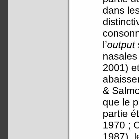
dans les
distinct
consonn
l’
output
nasales
2001) e
abaissem
& Salmo
que le 
partie é
1970 ; 
1987), l