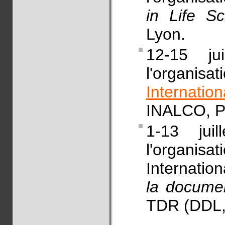
in Life S
Lyon.
12-15 ju
l'organis
Internati
INALCO, Pa
1-13 juil
l'organisa
Internatio
la document
TDR (DDL,