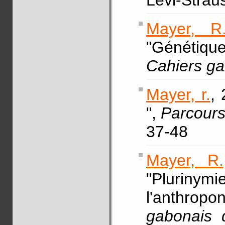
Lévi-Straus
Mayer, R
"Génétiq
Cahiers ga
Mayer, r.
, 
",
Parcours
37-48
Mayer, R.
"Plurinymi
l'anthro
gabonais d