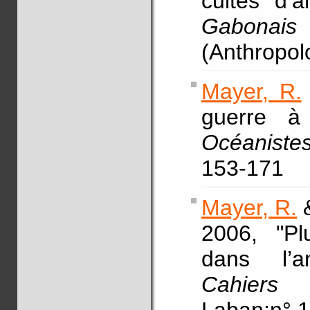
cultes d’
Gabonais 
(Anthropolo
Mayer, R.
guerre à
Océaniste
153-171
Mayer, R.
&
2006, "Plu
dans l’a
Cahiers 