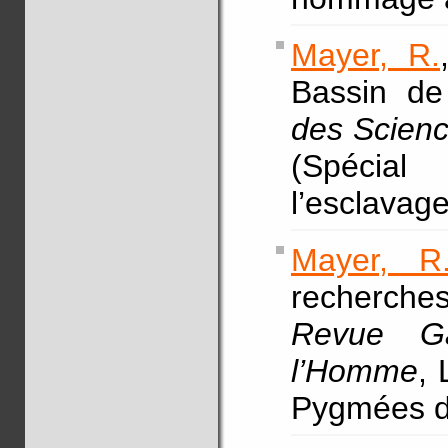
Mayer, R.
Bassin de
des Scien
(Spécial
l’esclavag
Mayer, R
recherche
Revue G
l’Homme
, 
Pygmées d’