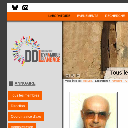
LABORATOIRE
ÉVÈNEMENTS
RECHERCHE
Tous l
Vous êtes ici :
Accueil
/ Laboratoire /
Annuaire
/
C
ANNUAIRE
Tous les membres
Direction
Coordinatrice d'axe
Administration