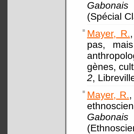
Gabonais 
(Spécial C
Mayer, R.
pas, mais
anthropol
gènes, cul
2
, Librevil
Mayer, R.
,
ethnoscie
Gabonais 
(Ethnoscien