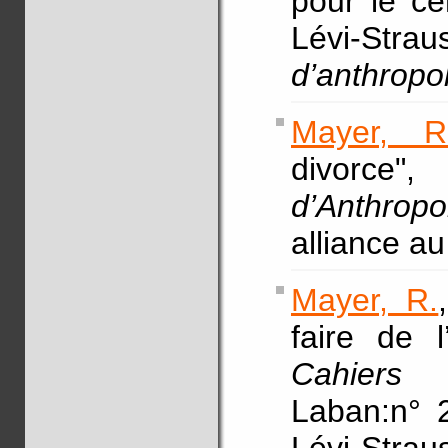
pour le ce
Lévi-St
d’anthropo
Mayer, R
divor
d’Anthropo
alliance a
Mayer, R.
faire de l
Cahiers 
Laban:n° 