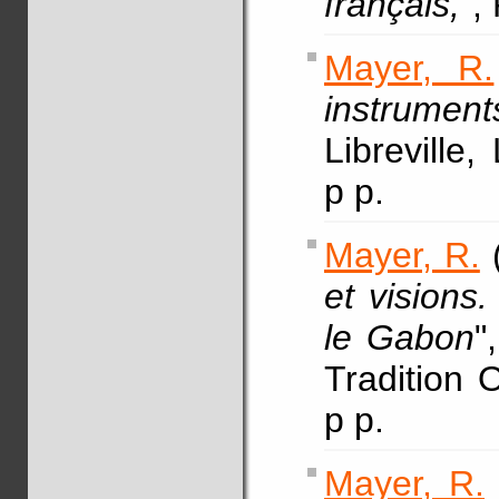
français,
",
Mayer, R.
instrume
Libreville,
p p.
Mayer, R.
(
et visions.
le Gabon
"
Tradition O
p p.
Mayer, R.