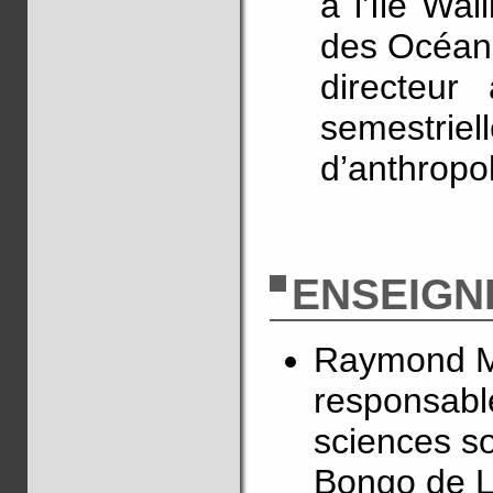
à l’île Wal
des Océani
directeur
semestri
d’anthropo
ENSEIGN
Raymond Ma
responsable
sciences so
Bongo de Li