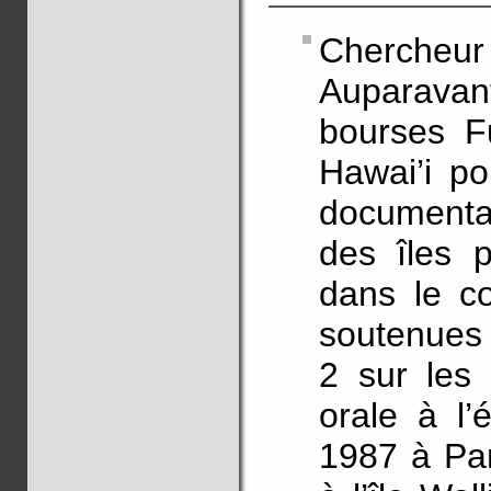
Chercheur 
Auparavan
bourses Fu
Hawai’i po
documenta
des îles p
dans le co
soutenues 
2 sur les 
orale à l’
1987 à Par