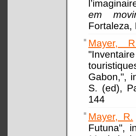
l’imaginair
em movi
Fortaleza,
Mayer, R
"Inventai
touristiq
Gabon,", 
S. (ed), P
144
Mayer, R.
Futuna", 