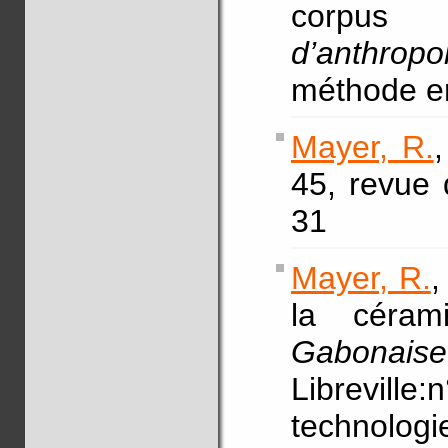
corpu
d’anthropo
méthode en
Mayer, R.
45, revue 
31
Mayer, R.
,
la céra
Gabonais
Libreville:
technologi