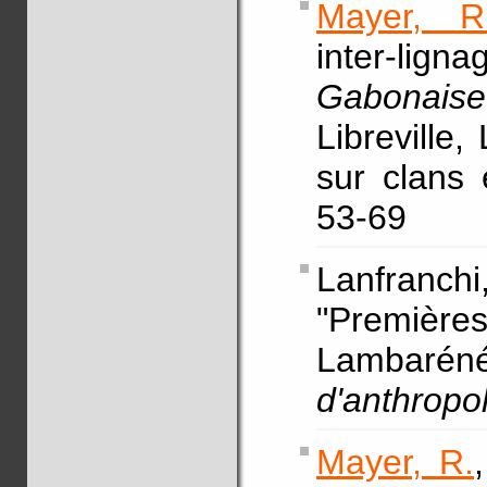
Mayer, R
inter-li
Gabonais
Libreville
sur clans 
53-69
Lanfran
"Premières
Lambarén
d'anthropo
Mayer, R.