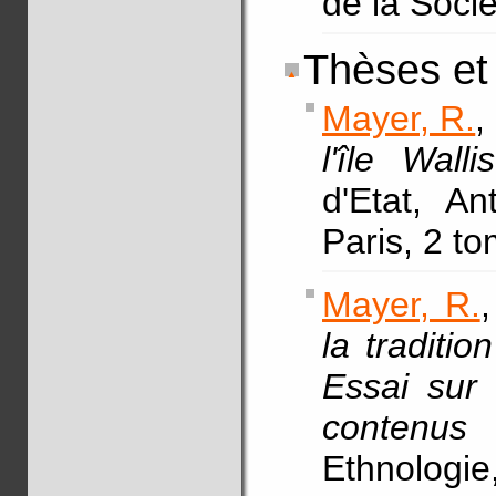
de la Soci
Thèses et
Mayer, R.
,
l'île Walli
d'Etat, An
Paris, 2 t
Mayer, R.
,
la traditio
Essai sur 
contenus n
Ethnologie