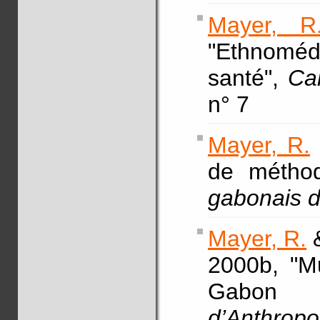
Mayer, R
"Ethnoméd
santé",
Ca
n° 7
Mayer, R.
de méthod
gabonais d
Mayer, R.
&
2000b, "Mu
Gabo
d’Anthropo