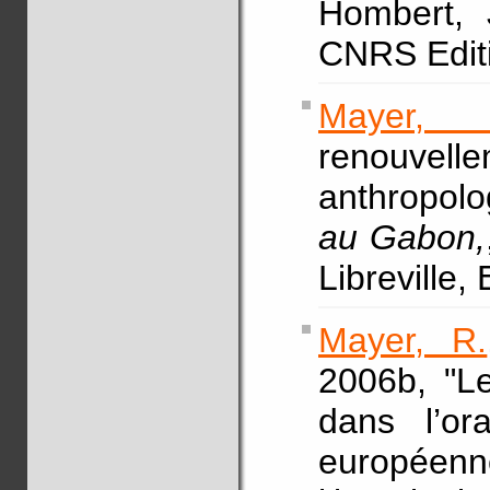
Hombert, J
CNRS Editi
Mayer, 
renouvel
anthropolo
au Gabon,
Libreville,
Mayer, R.
2006b, "L
dans l’ora
européenne