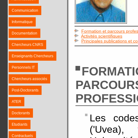
Communication
Informatique
Formation et parcours profes
Documentation
Activités scientifiques
Principales publications et c
Chercheurs CNRS
Enseignants Chercheurs
FORMATI
Personnels IT
Chercheurs associés
PARCOUR
Post-Doctorants
PROFESS
ATER
Doctorants
Les codes
Etudiants
('Uvea),
Contractuels