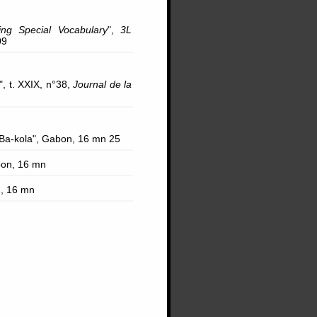
ng Special Vocabulary
",
3L
09
", t. XXIX, n°38,
Journal de la
 Ba-kola", Gabon, 16 mn 25
bon, 16 mn
n, 16 mn