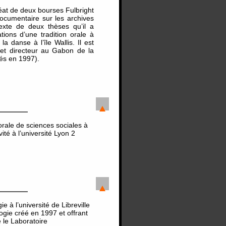
réat de deux bourses Fulbright
 documentaire sur les archives
exte de deux thèses qu’il a
ions d’une tradition orale à
a danse à l’île Wallis. Il est
et directeur au Gabon de la
éés en 1997).
rale de sciences sociales à
ité à l’université Lyon 2
à l’université de Libreville
ogie créé en 1997 et offrant
é le Laboratoire