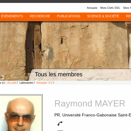
Annuaire
Mots-Clefs DDL
Sites 
ÉVÈNEMENTS
RECHERCHE
PUBLICATIONS
SCIENCE & SOCIÉTÉ
RE
Tous les membres
 ici :
Accueil
/ Laboratoire /
Annuaire
/
CV
Raymond MAYER
PR, Université Franco-Gabonaise Saint-Ex