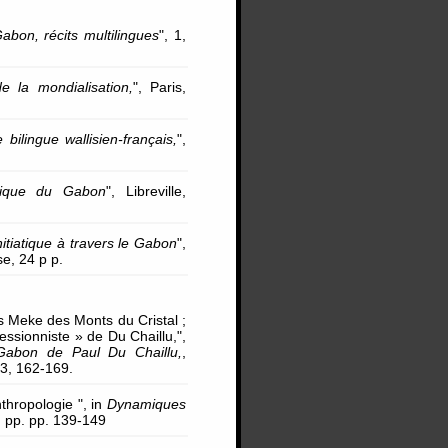
abon, récits multilingues
", 1,
de la mondialisation,
", Paris,
ilingue wallisien-français,
",
sique du Gabon
", Libreville,
tiatique à travers le Gabon
",
se, 24 p p.
s Meke des Monts du Cristal ;
essionniste » de Du Chaillu,",
 Gabon de Paul Du Chaillu,
,
63, 162-169.
thropologie ", in
Dynamiques
,, pp. pp. 139-149