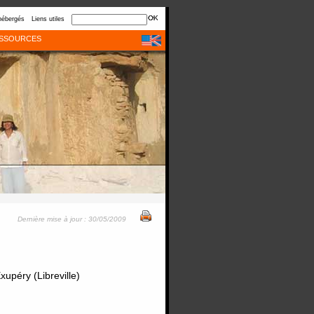
hébergés
Liens utiles
SSOURCES
Dernière mise à jour : 30/05/2009
upéry (Libreville)