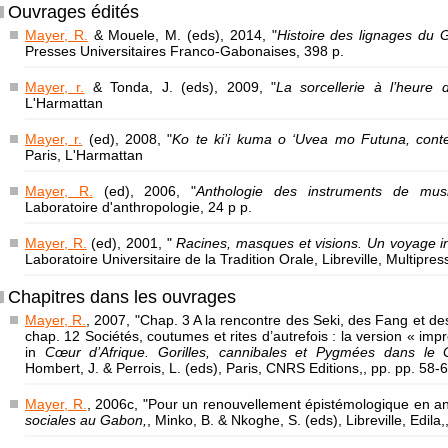
Ouvrages édités
Mayer, R.
& Mouele, M. (eds), 2014, "
Histoire des lignages du G
Presses Universitaires Franco-Gabonaises, 398 p.
Mayer, r.
& Tonda, J. (eds), 2009, "
La sorcellerie à l’heure 
L'Harmattan
Mayer, r.
(ed), 2008, "
Ko te ki’i kuma o ‘Uvea mo Futuna, conte b
Paris, L'Harmattan
Mayer, R.
(ed), 2006, "
Anthologie des instruments de mu
Laboratoire d'anthropologie, 24 p p.
Mayer, R.
(ed), 2001, "
Racines, masques et visions. Un voyage ini
Laboratoire Universitaire de la Tradition Orale, Libreville, Multipres
Chapitres dans les ouvrages
Mayer, R.
, 2007, "Chap. 3 A la rencontre des Seki, des Fang et de
chap. 12 Sociétés, coutumes et rites d’autrefois : la version « impr
in
Cœur d’Afrique. Gorilles, cannibales et Pygmées dans le
Hombert, J. & Perrois, L. (eds), Paris, CNRS Editions,, pp. pp. 58-
Mayer, R.
, 2006c, "Pour un renouvellement épistémologique en an
sociales au Gabon,
, Minko, B. & Nkoghe, S. (eds), Libreville, Edila