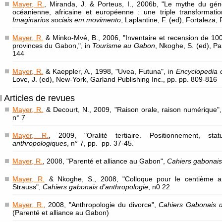
Mayer, R.
, Miranda, J. & Porteus, I., 2006b, "Le mythe du géné
océanienne, africaine et européenne : une triple transformation
Imaginarios sociais em movimento
, Laplantine, F. (ed), Fortaleza,
Mayer, R.
& Minko-Mvé, B., 2006, "Inventaire et recension de 100 
provinces du Gabon,", in
Tourisme au Gabon
, Nkoghe, S. (ed), Pa
144
Mayer, R.
& Kaeppler, A., 1998, "Uvea, Futuna", in
Encyclopedia o
Love, J. (ed), New-York, Garland Publishing Inc., pp. pp. 809-816
Articles de revues
Mayer, R.
& Decourt, N., 2009, "Raison orale, raison numérique"
n° 7
Mayer, R.
, 2009, "Oralité tertiaire. Positionnement, st
anthropologiques
, n° 7, pp. pp. 37-45.
Mayer, R.
, 2008, "Parenté et alliance au Gabon",
Cahiers gabonais
Mayer, R.
& Nkoghe, S., 2008, "Colloque pour le centième an
Strauss",
Cahiers gabonais d’anthropologie
, n0 22
Mayer, R.
, 2008, "Anthropologie du divorce",
Cahiers Gabonais d
(Parenté et alliance au Gabon)