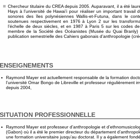
Chercheur titulaire du CREA depuis 2005. Auparavant, il a été lau
Hays à l’université de Hawai’i pour réaliser un important travail
sonores des îles polynésiennes Wallis-et-Futuna, dans le cont
soutenues respectivement en 1976 à Lyon 2 sur les transformat
l’échelle de deux siècles, et en 1987 à Paris 5 sur les codes de l
membre de la Société des Océanistes (Musée du Quai Branly) 
publication semestrielle des Cahiers gabonais d’anthropologie (cr
ENSEIGNEMENTS
Raymond Mayer est actuellement responsable de la formation docto
l’université Omar Bongo de Libreville et professeur régulièrement inv
depuis 2004,
SITUATION PROFESSIONNELLE
Raymond Mayer est professeur d’anthropologie et d’ethnomusicologie 
(Gabon) où il a été le premier directeur du département d’anthropol
une formation universitaire jusqu’au doctorat. Il y a également fond