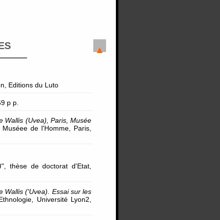
ES
on, Editions du Luto
69 p p.
île Wallis (Uvea), Paris, Musée
, Muséee de l'Homme, Paris,
)
", thèse de doctorat d'Etat,
le Wallis ('Uvea). Essai sur les
Ethnologie, Université Lyon2,