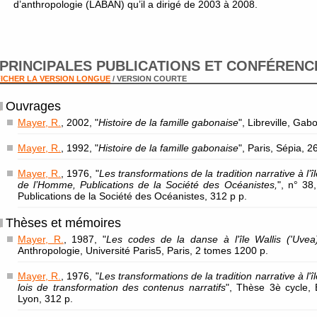
d’anthropologie (LABAN) qu’il a dirigé de 2003 à 2008.
PRINCIPALES PUBLICATIONS ET CONFÉRENC
ICHER LA VERSION LONGUE
/ VERSION COURTE
Ouvrages
Mayer, R.
, 2002, "
Histoire de la famille gabonaise
", Libreville, Gab
Mayer, R.
, 1992, "
Histoire de la famille gabonaise
", Paris, Sépia, 2
Mayer, R.
, 1976, "
Les transformations de la tradition narrative à l’
de l’Homme, Publications de la Société des Océanistes,
", n° 38
Publications de la Société des Océanistes, 312 p p.
Thèses et mémoires
Mayer, R.
, 1987, "
Les codes de la danse à l'île Wallis ('Uvea
Anthropologie, Université Paris5, Paris, 2 tomes 1200 p.
Mayer, R.
, 1976, "
Les transformations de la tradition narrative à l'î
lois de transformation des contenus narratifs
", Thèse 3è cycle, 
Lyon, 312 p.