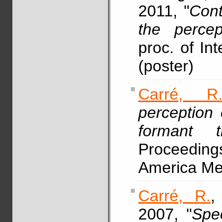
2011, "
Cont
the percep
proc. of In
(poster)
Carré, R
perception
formant t
Proceeding
America Mee
Carré, R.
2007, "
Spe