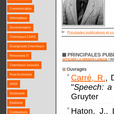
Communication
Informatique
Documentation
Principales publications et c
Chercheurs CNRS
Enseignants Chercheurs
PRINCIPALES PUB
Personnels IT
AFFICHER LA VERSION LONGUE
/ V
Chercheurs associés
Ouvrages
Post-Doctorants
Carré, R.
, 
ATER
"
Speech: a
Doctorants
Gruyter
Etudiants
Haton, J.,
Contractuels