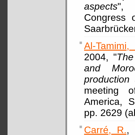
aspects
", 
Congress o
Saarbrücken
Al-Tamimi, 
2004, "
The
and Moroc
production
meeting o
America, S
pp. 2629 (a
Carré, R.
,