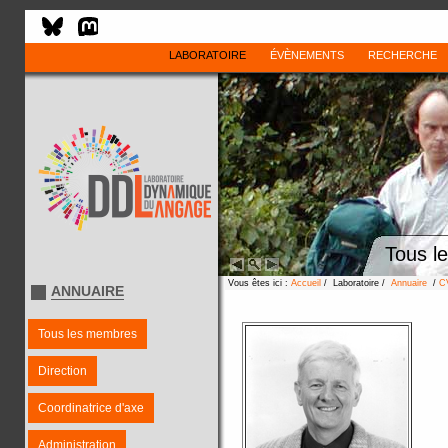
LABORATOIRE
ÉVÈNEMENTS
RECHERCHE
Tous l
Vous êtes ici :
Accueil
/ Laboratoire /
Annuaire
/
C
ANNUAIRE
Tous les membres
Direction
Coordinatrice d'axe
Administration