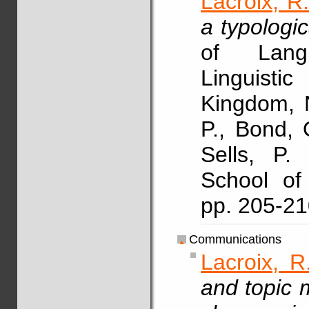
Lacroix, R
a typologi
of Lang
Linguisti
Kingdom, 
P., Bond, 
Sells, P.
School of 
pp. 205-2
Communications
Lacroix, R
and topic m