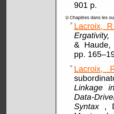
901 p.
Chapitres dans les o
Lacroix, R
Ergativity
& Haude, 
pp. 165–1
Lacroix, 
subordin
Linkage in
Data-Drive
Syntax
, 