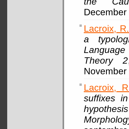
the Cauc
December 
Lacroix, R
a typolog
Language 
Theory 2
November 
Lacroix, R
suffixes i
hypothes
Morpholog