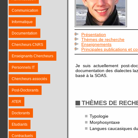
Communication
Informatique
Documentation
Présentation
Thèmes de recherche
Enseignements
Chercheurs CNRS
Principales publications et c
Enseignants Chercheurs
Je suis actuellement post-doc
Personnels IT
documentation des dialectes l
basé à la SOAS.
Chercheurs associés
Post-Doctorants
ATER
THÈMES DE RECH
Doctorants
Typologie
Morphosyntaxe
Etudiants
Langues caucasiques du
Contractuels