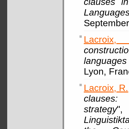
clauses i
Language
September
Lacroix,
construc
languages 
Lyon, Fran
Lacroix, R.
clauses:
strategy
Linguistik