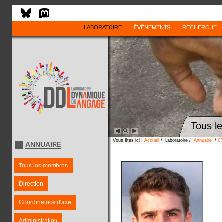
LABORATOIRE
ÉVÈNEMENTS
RECHERCHE
Tous l
Vous êtes ici :
Accueil
/ Laboratoire /
Annuaire
/
C
ANNUAIRE
Tous les membres
Direction
Coordinatrice d'axe
Administration