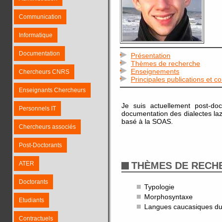
Communication
Informatique
Documentation
Présentation
Thèmes de recherche
Enseignements
Chercheurs CNRS
Principales publications et c
Enseignants Chercheurs
Je suis actuellement post-doc
Personnels IT
documentation des dialectes l
basé à la SOAS.
Chercheurs associés
Post-Doctorants
ATER
THÈMES DE RECH
Doctorants
Typologie
Morphosyntaxe
Etudiants
Langues caucasiques du
Contractuels