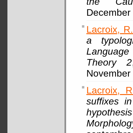
the Cauc
December 
Lacroix, R
a typolog
Language 
Theory 2
November 
Lacroix, R
suffixes i
hypothes
Morpholog