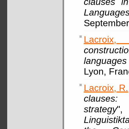
clauses i
Language
September
Lacroix,
construc
languages 
Lyon, Fran
Lacroix, R.
clauses:
strategy
Linguistik