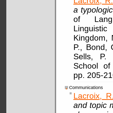
Lacroix, R
a typologi
of Lang
Linguisti
Kingdom, 
P., Bond, 
Sells, P.
School of 
pp. 205-2
Communications
Lacroix, R
and topic m