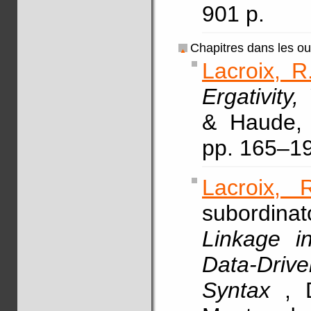
901 p.
Chapitres dans les o
Lacroix, R
Ergativity
& Haude, 
pp. 165–1
Lacroix, 
subordin
Linkage in
Data-Drive
Syntax
, 