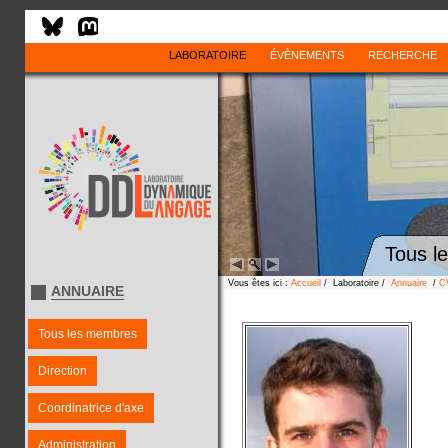
LABORATOIRE
ÉVÈNEMENTS
RECHERCHE
Tous l
Vous êtes ici :
Accueil
/ Laboratoire /
Annuaire
/
C
ANNUAIRE
Tous les membres
Direction
Coordinatrice d'axe
Administration