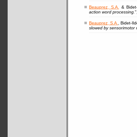
Beauprez, S.A.
& Bidet-
action word processing.
"
Beauprez, S.A.
, Bidet-Il
slowed by sensorimotor r