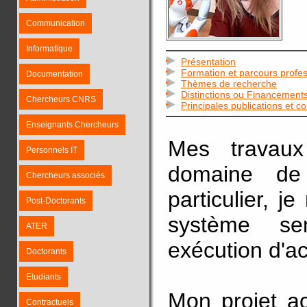
Communication
Informatique
Présentation
Formation et parcours profes
Documentation
Thèmes de recherche
Distinctions ou Financement
Chercheurs CNRS
Principales publications et c
Enseignants Chercheurs
Mes travaux
Personnels IT
domaine de 
Chercheurs associés
particulier, j
Post-Doctorants
système sen
ATER
exécution d'ac
Doctorants
Etudiants
Mon projet ac
Contractuels