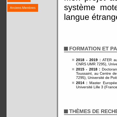
système mote
Anciens Membres
langue étrang
FORMATION ET P
2018 - 2019 :
ATER au 
CNRS UMR 7295), Univers
2015 - 2018 :
Doctorant
Toussaint, au Centre d
7295), Université de Poit
2014 :
Master Européen 
Université Lille 3 (Franc
THÈMES DE RECH