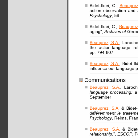
Bidet-Ildei, C.,
Beauprez
action observation and
Psychology
, 58
Bidet-Ildei, C.,
Beauprez
aging",
Archives of Gero
Beauprez, S.A.
, Laroche
the action-language re
pp. 794-807
Beauprez, S.A.
, Bidet-I
influence our language 
Communications
Beauprez, S.A.
, Laroch
language processing: a 
September
Beauprez, S.A.
& Bidet-I
différemment le traitem
Psychology
, Reims, Fra
Beauprez, S.A.
& Bidet-
relationship.
",
ESCOP
, 