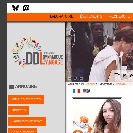
LABORATOIRE
ÉVÈNEMENTS
RECHERCHE
Tous l
Vous êtes ici :
Accueil
/ Laboratoire /
Annuaire
/
C
ANNUAIRE
Tous les membres
Direction
Coordinatrice d'axe
Administration