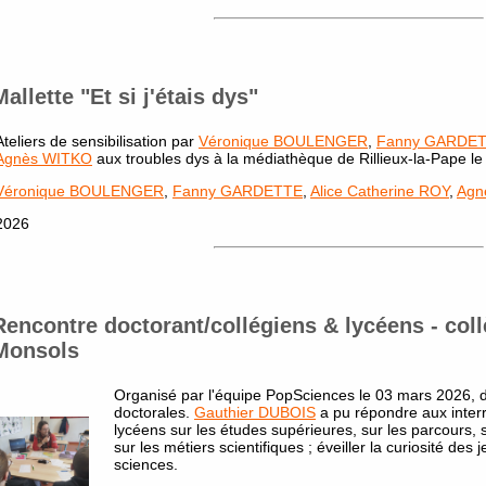
Mallette "Et si j'étais dys"
Ateliers de sensibilisation par
Véronique BOULENGER
,
Fanny GARDE
Agnès WITKO
aux troubles dys à la médiathèque de Rillieux-la-Pape l
Véronique BOULENGER
,
Fanny GARDETTE
,
Alice Catherine ROY
,
Agn
2026
Rencontre doctorant/collégiens & lycéens - col
Monsols
Organisé par l'équipe PopSciences le 03 mars 2026, d
doctorales.
Gauthier DUBOIS
a pu répondre aux interr
lycéens sur les études supérieures, sur les parcours,
sur les métiers scientifiques ; éveiller la curiosité des 
sciences.