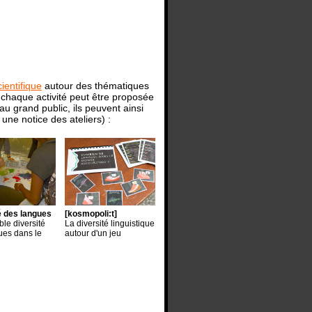
ientifique
autour des thématiques
s chaque activité peut être proposée
u grand public, ils peuvent ainsi
ne notice des ateliers) :
é des langues
[kosmopoli:t]
ble diversité
La diversité linguistique
ues dans le
autour d'un jeu