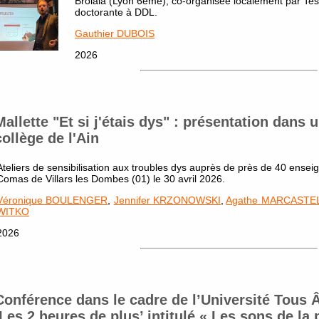
Brolala (Lyon 6ème), co-organisée localement par Te
doctorante à DDL.
Gauthier DUBOIS
2026
Mallette "Et si j'étais dys" : présentation dans 
collège de l'Ain
Ateliers de sensibilisation aux troubles dys auprès de près de 40 ensei
Comas de Villars les Dombes (01) le 30 avril 2026.
Véronique BOULENGER
,
Jennifer KRZONOWSKI
,
Agathe MARCASTE
WITKO
2026
Conférence dans le cadre de l’Université Tous 
‘Les 2 heures de plus’ intitulé « Les sons de la 