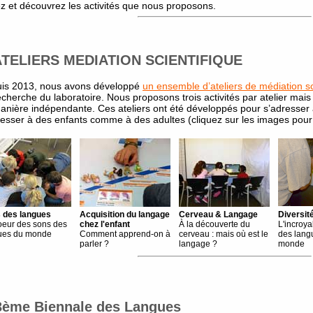
z et découvrez les activités que nous proposons.
ATELIERS MEDIATION SCIENTIFIQUE
is 2013, nous avons développé
un ensemble d’ateliers de médiation sc
echerche du laboratoire. Nous proposons trois activités par atelier mai
anière indépendante. Ces ateliers ont été développés pour s’adresser a
resser à des enfants comme à des adultes (cliquez sur les images pour u
 des langues
Acquisition du langage
Cerveau & Langage
Diversit
oeur des sons des
chez l'enfant
À la découverte du
L'incroya
ues du monde
Comment apprend-on à
cerveau : mais où est le
des lang
parler ?
langage ?
monde
3ème Biennale des Langues