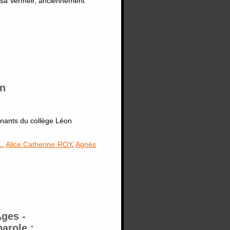
ssa Vermeir, anciennement
un
gnants du collège Léon
L
,
Alice Catherine ROY
,
Agnès
Âges -
parole :