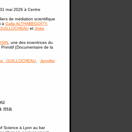
 31 mai 2026 à Centre
iers de médiation scientifique
i à
Galla ALTHABEGOÏTY
,
e GUILLOCHEAU
et
Jinke
OISIN
, une des inventrices du
 Primitif (Documentaire de la
tine GUILLOCHEAU
,
Jennifer
ou
 à ma
 of Science à Lyon au bar