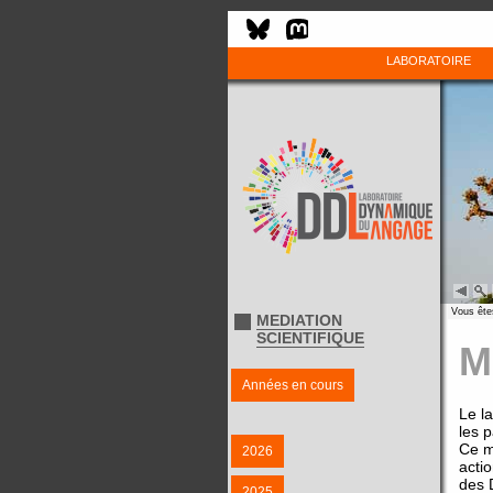
LABORATOIRE
Vous êtes
MEDIATION
SCIENTIFIQUE
M
Années en cours
Le l
les 
Ce m
2026
actio
des 
2025