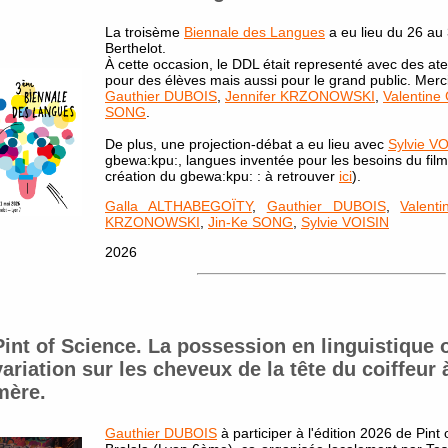
La troisème
Biennale des Langues
a eu lieu du 26 au
Berthelot.
À cette occasion, le DDL était representé avec des atel
pour des élèves mais aussi pour le grand public. Merc
Gauthier DUBOIS
,
Jennifer KRZONOWSKI
,
Valentin
SONG
.
De plus, une projection-débat a eu lieu avec
Sylvie V
gbewa:kpu:, langues inventée pour les besoins du film
création du gbewa:kpu: : à retrouver
ici
).
Galla ALTHABEGOÏTY
,
Gauthier DUBOIS
,
Valen
KRZONOWSKI
,
Jin-Ke SONG
,
Sylvie VOISIN
2026
Pint of Science. La possession en linguistique 
variation sur les cheveux de la tête du coiffeur
mère.
Gauthier DUBOIS
à participer à l'édition 2026 de Pint