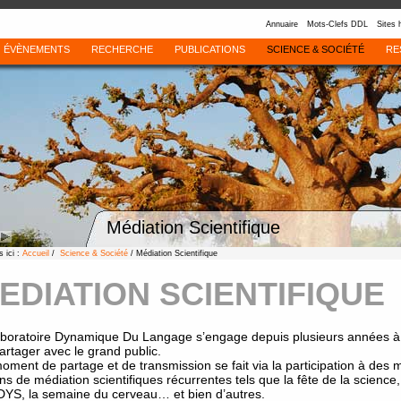
Annuaire
Mots-Clefs DDL
Sites 
ÉVÈNEMENTS
RECHERCHE
PUBLICATIONS
SCIENCE & SOCIÉTÉ
RE
Médiation Scientifique
 ici :
Accueil
/
Science & Société
/ Médiation Scientifique
EDIATION SCIENTIFIQUE
aboratoire Dynamique Du Langage s’engage depuis plusieurs années à
partager avec le grand public.
oment de partage et de transmission se fait via la participation à des m
ns de médiation scientifiques récurrentes tels que la fête de la science,
DYS, la semaine du cerveau… et bien d’autres.