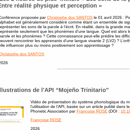
Entre réalité physique et perception »
Conférence proposée par
Christophe dos SANTOS
le 01 avril 2026 : Po
alphabet est généralement considéré comme étant un ensemble de sig
représenter les sons de la parole à l’écrit. En réalité, dans la grande m
représente seulement que les phonèmes d'une langue. Quel est alors le 
parole et les phonèmes ? Cette connaissance peut-elle prédire les diffi
peuvent rencontrer les apprenants d’une langue vivante 2 (LV2) ? L’or
elle influencer plus ou moins positivement son apprentissage ?
Christophe dos SANTOS
2026
Illustrations de l'API “Mojeño Trinitario”
Vidéo de présentation du système phonologique du moj
l'utilisation de l'API, basée sur un article publié dans l
Phonetic Association par
Françoise ROSE
(DOI :
10.1
Françoise ROSE
2026