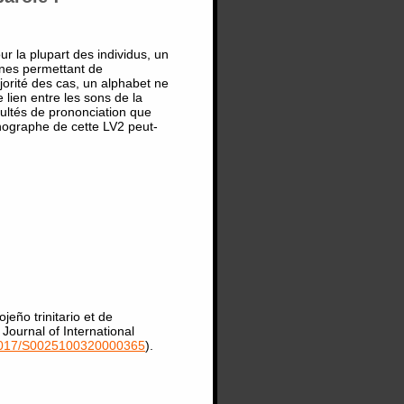
ur la plupart des individus, un
nes permettant de
ajorité des cas, un alphabet ne
lien entre les sons de la
cultés de prononciation que
thographe de cette LV2 peut-
eño trinitario et de
e Journal of International
017/S0025100320000365
).