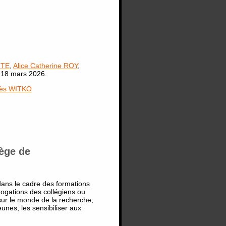
TTE
,
Alice Catherine ROY
,
e 18 mars 2026.
ès WITKO
lège de
ans le cadre des formations
ogations des collégiens ou
 sur le monde de la recherche,
jeunes, les sensibiliser aux