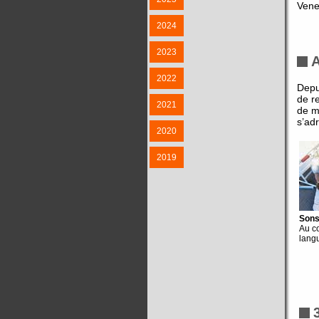
Vene
2024
2023
2022
Depu
de r
2021
de m
s’ad
2020
2019
Sons
Au c
lang