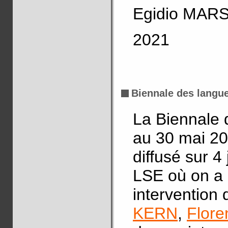
Egidio MAR
2021
Biennale des langu
La Biennale 
au 30 mai 20
diffusé sur 4
LSE où on a 
interventio
KERN
,
Flor