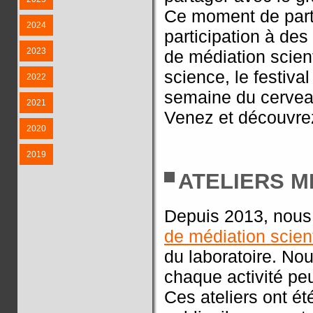
Ce moment de parta
2024
participation à des
2023
de médiation scient
science, le festiva
2022
semaine du cervea
2021
Venez et découvrez
2020
2019
ATELIERS M
Depuis 2013, nou
de médiation scient
du laboratoire. Nou
chaque activité pe
Ces ateliers ont é