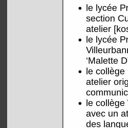
le lycée 
section Cu
atelier [ko
le lycée P
Villeurban
‘Malette D
le collège
atelier or
communica
le collèg
avec un at
des langu