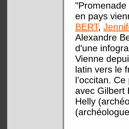
"Promenade l
en pays vien
BERT
,
Jenn
Alexandre Bed
d'une infogra
Vienne depuis
latin vers le
l’occitan. Ce 
avec Gilbert
Helly (arché
(archéologue