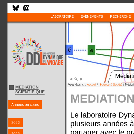
LABORATOIRE
ÉVÈNEMENTS
RECHERCHE
Médiati
Vous êtes ici :
Accueil
/
Science & Société
/ Médiati
MEDIATION
SCIENTIFIQUE
MEDIATION
Années en cours
Le laboratoire Dy
plusieurs années à
2026
partager avec le gr
2025