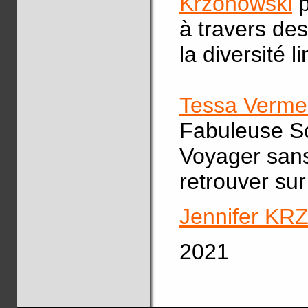
Krzonowski
p
à travers de
la diversité l
Tessa Verme
Fabuleuse So
Voyager san
retrouver su
Jennifer K
2021