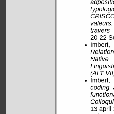
adposit
typolog
CRISCO 
valeurs
travers
20-22 S
Imbert
Relatio
Native
Linguis
(ALT VI
Imbert,
coding 
functio
Colloqu
13 april