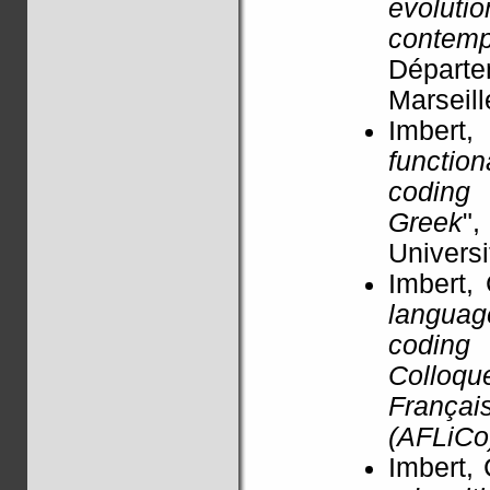
evolu
contemp
Départ
Marseill
Imbert,
functio
coding 
Greek
"
Univers
Imbert, 
langua
coding
Colloqu
França
(AFLiCo
Imbert, 