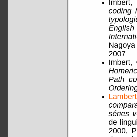
Imbert,
coding i
typologi
Engli
Intern
Nagoya 
2007
Imbert,
Homeric
Path co
Orderin
Lamber
comparat
séries 
de lingu
2000, Pe