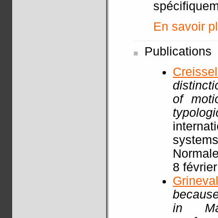
spécifiquem
En savoir pl
Publications
Creisse
distinct
of moti
typolog
internat
systems
Normale
8 févrie
Grineva
because 
in Ma