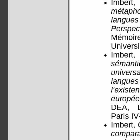
Imber
métapho
langue
Perspec
Mémoir
Universi
Imbert,
sémanti
univers
langu
l'exis
europée
DEA, D
Paris IV
Imbert, 
compar