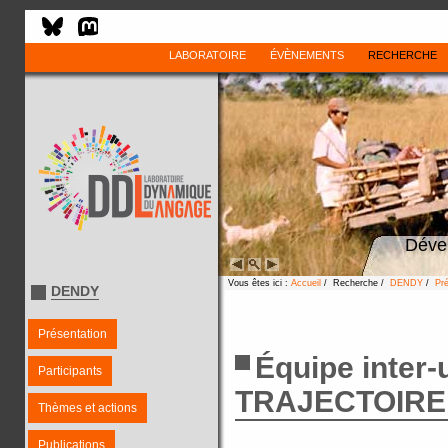
LABORATOIRE
ÉVÈNEMENTS
RECHERCHE
Déve
Vous êtes ici :
Accueil
/ Recherche /
DENDY
/
Pr
DENDY
Présentation
Équipe inter-u
Participants
TRAJECTOIRE
Thèmes et actions
Publications