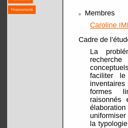
Financements
Membres
Caroline I
Cadre de l'étude
La problé
recherche 
conceptuel
faciliter 
inventaire
formes li
raisonnés 
élaboration 
uniformiser 
la typologi