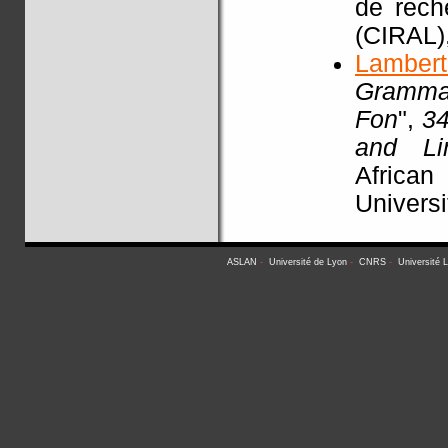
de rech
(CIRAL)
Lamber
Grammat
Fon
",
34
and Li
African
Universi
ASLAN
-
Université de Lyon
-
CNRS
-
Université 