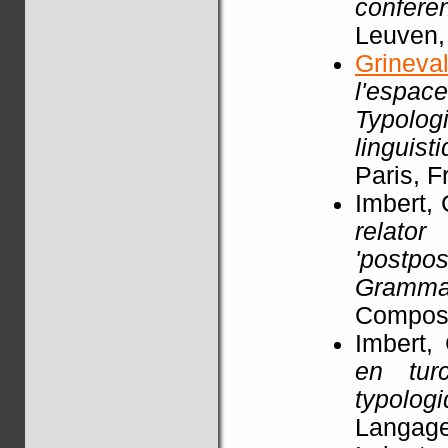
confer
Leuven,
Grineva
l'espac
Typolo
linguist
Paris, 
Imbert, 
relato
'postpos
Grammat
Compost
Imbert, 
en tur
typolog
Langage,