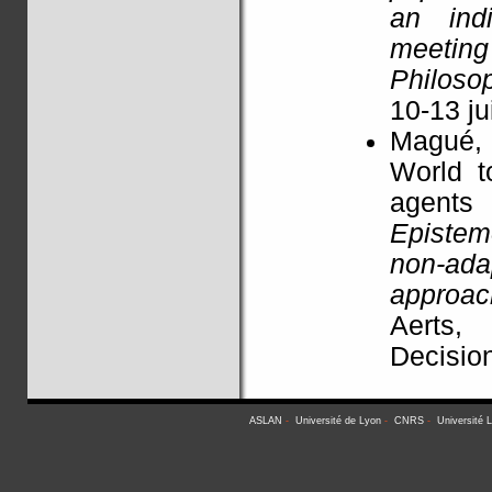
an indi
meetin
Philoso
10-13 ju
Magué, 
World t
agent
Episte
non-ad
approac
Aerts,
Decision
ASLAN
-
Université de Lyon
-
CNRS
-
Université 