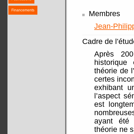
Financements
Membres
Jean-Phil
Cadre de l'étude
Après 200 
historiqu
théorie de 
certes inco
exhibant u
l’aspect sé
est longte
nombreuses
ayant été
théorie ne 