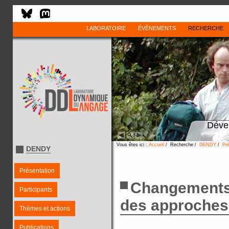
LABORATOIRE
ÉVÈNEMENTS
RECHERCHE
Déve
Vous êtes ici :
Accueil
/ Recherche /
DENDY
/
Pr
DENDY
Présentation
Changements 
Participants
des approches
Thèmes et actions
Publications