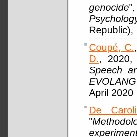
genocide
"
Psycholo
Republic),
Coupé, C.
D.
, 2020, 
Speech an
EVOLANG 
April 2020
De Caroli
"
Methodol
experimen