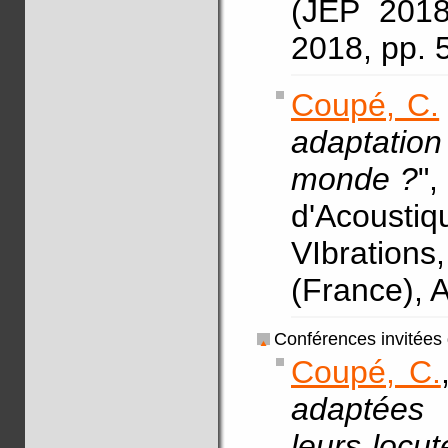
(JEP 2018
2018, pp. 
Coupé, C.
adaptation
monde ?
",
d'Acousti
VIbration
(France), 
Conférences invitées
Coupé, C.
adaptées 
leurs locut