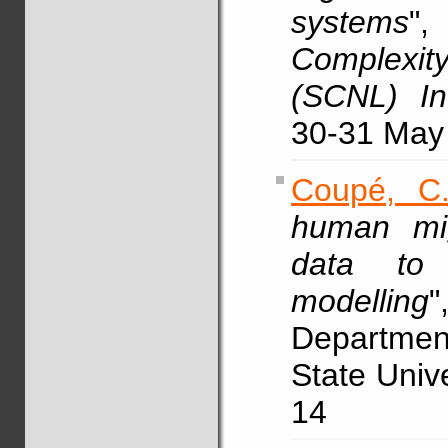
systems
"
Complexi
(SCNL) In
30-31 May
Coupé, C
human mig
data to s
modelling
Departmen
State Univ
14