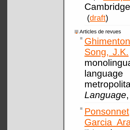
Cambridge 
(
draft
)
Articles de revues
Ghimenton,
Song, J.K.
monolingu
language a
metropoli
Language
Ponsonnet
Garcia Ara