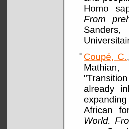
Homo sap
From preh
Sanders,
Universita
Coupé, C.
Mathian,
"Transition
already in
expanding 
African fo
World. Fro