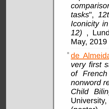
comparison
tasks
",
12
Iconicity 
12)
, Lun
May, 2019 
de Almeida
very first 
of French
nonword re
Child Bil
University