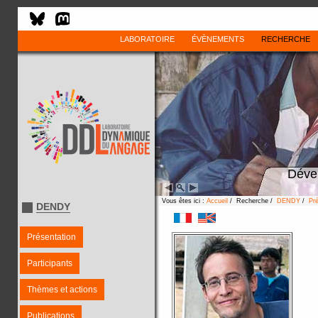
LABORATOIRE
ÉVÈNEMENTS
RECHERCHE
Déve
Vous êtes ici :
Accueil
/ Recherche /
DENDY
/
Pré
DENDY
Présentation
Participants
Thèmes et actions
Publications