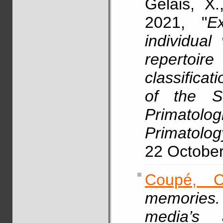
Gelais, X
2021, "
E
individual
repertoi
classifica
of the S
Primatol
Primatolog
22 Octobe
Coupé, C
memories. 
media’s