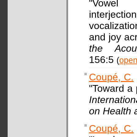
"Vowel 
interje
vocalizati
and joy ac
the Acou
156:5
(
open
Coupé, C.
"Toward a 
Internation
on Health 
Coupé, C.