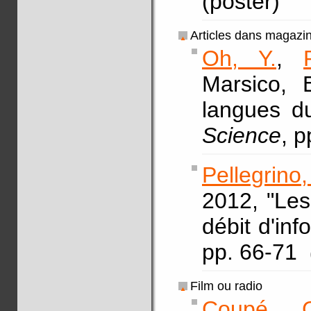
(poster)
Articles dans magazi
Oh, Y.
,
Marsico, 
langues d
Science
, 
Pellegrino,
2012, "Le
débit d'inf
pp. 66-71
Film ou radio
Coupé, C