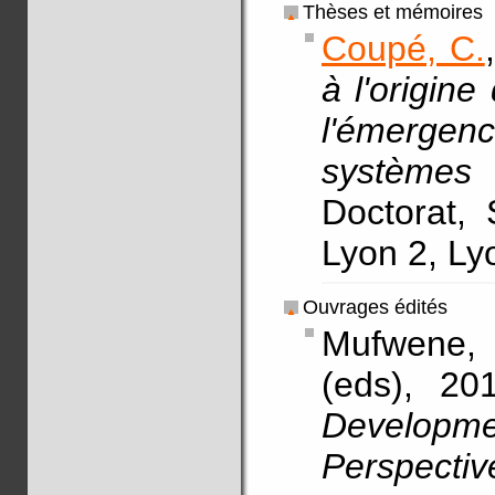
Thèses et mémoires
Coupé, C.
à l'origin
l'émerge
systèmes 
Doctorat, 
Lyon 2, L
Ouvrages édités
Mufwene,
(eds), 20
Develop
Perspectiv