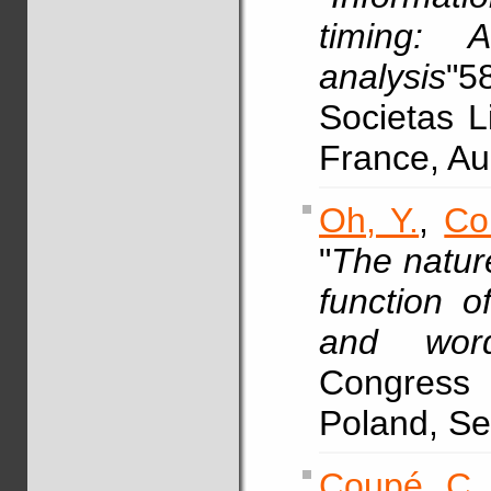
timing: A
analysis
"5
Societas L
France, A
Oh, Y.
,
Co
"
The nature
function of
and wor
Congress 
Poland, Se
Coupé, C.