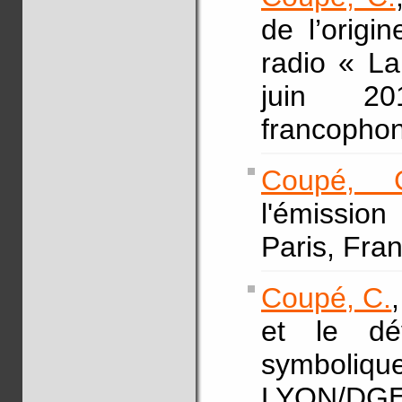
de l’orig
radio « La
juin 20
francopho
Coupé, 
l'émission
Paris, Fra
Coupé, C.
et le dé
symbol
LYON/DGE