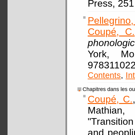
Press, 25
Pellegrino,
Coupé, C.
phonologic
York, Mo
978311
Contents
,
In
Chapitres dans les o
Coupé, C.
Mathian,
"Transitio
and peopli