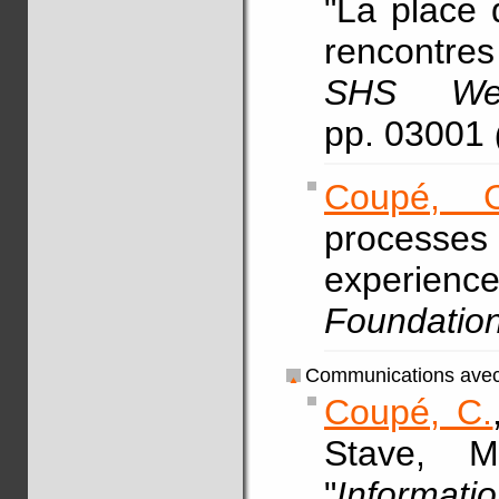
"La place 
rencontres
SHS Web
pp. 03001
Coupé, C
process
exper
Foundatio
Communications avec 
Coupé, C.
Stave,
"
Informat