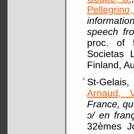
Pellegrino,
information
speech fr
proc. of 
Societas L
Finland, A
St-Gelais,
Arnaud, V
France, qu'
ɔ/ en fran
32èmes Jo