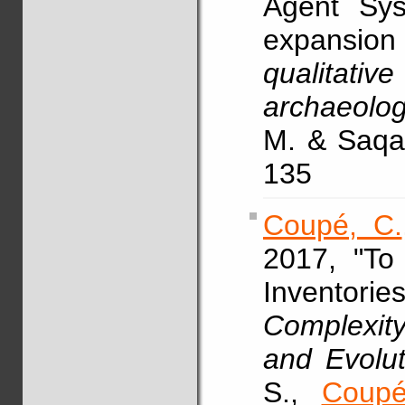
Agent Sys
expansion
qualitativ
archaeolog
M. & Saqal
135
Coupé, C.
2017, "To
Inventor
Complexit
and Evolut
S.,
Coupé