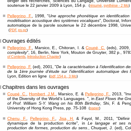
diriger des recherches, Sciences du Langage, Université Lumière
soutenue le 22 janvier 2009 à Lyon, 154 p.
(
résumé
,
synthèse - 2 Mo
)
Pellegrino, F.
, 1998, "
Une approche phonétique en identification
modélisation acoustique des systèmes vocaliques
", Doctorat, Info
automatique de la parole soutenue le 22 décembre 1998, Univer
(
PDF
,
ps.gz
)
Ouvrages édités
Pellegrino, F.
, Marsico, E., Chitoran, I. &
Coupé, C.
(eds), 2009, 
complexity
", 16, Berlin, New York, Mouton de Gruyter, 382 p., 
of Contents
,
Introduction Chapter
)
Pellegrino, F.
(ed), 2001, "
De la caractérisation à l'identification 
de la 1ère journée d'étude sur l'identification automatique des
Lyon, Edition en ligne
(
pdf, 154 p., 3 Mo
)
Chapitres dans les ouvrages
Coupé, C.
,
Hombert, J.M.
, Marsico, E. &
Pellegrino, F.
, 2013, "In
of the Diversity of the World’s Languages. ", in
East Flows the Gre
of Prof. William S-Y. Wang on his 80th Birthday
, Shi, F. & Pen
University of Hong Kong Press, pp. 75-108
(
paper
)
Chenu, F.
,
Pellegrino, F.
,
Jisa, H.
& Fayol, M., 2011, "Définir
dynamique de la production écrite", in
Le langage et ses ni
production de formes, production du sens.
, Chuquet, J. (ed), Col