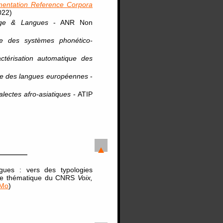
ntation Reference Corpora
022)
age & Langues
- ANR Non
ue des systèmes phonético-
ractérisation automatique des
que des langues européennes
-
ialectes afro-asiatiques
- ATIP
angues : vers des typologies
cole thématique du CNRS
Voix,
 Mo
)