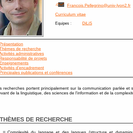
Francois.Pellegrino@univ-lyon2.fr
Curriculum vitae
:
DiLiS
Equipes
Présentation
Thèmes de recherche
Activités administratives
Responsabilité de projets
Enseignements
Activités d’encadrement
Principales publications et conférences
 recherches portent principalement sur la communication parlée et 
evant de la linguistique, des sciences de l'information et de la complexi
THÈMES DE RECHERCHE
Complexité du langage et des langues (structure et dynamiq