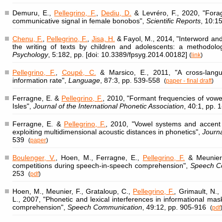
Demuru, E.,
Pellegrino, F.
,
Dediu, D.
& Levréro, F., 2020, "Forag
communicative signal in female bonobos",
Scientific Reports
, 10:1
Chenu, F.
,
Pellegrino, F.
,
Jisa, H.
& Fayol, M., 2014, "Interword and
the writing of texts by children and adolescents: a methodolo
Psychology
, 5:182, pp. [doi: 10.3389/fpsyg.2014.00182]
(
link
)
Pellegrino, F.
,
Coupé, C.
& Marsico, E., 2011, "A cross-lang
information rate",
Language
, 87:3, pp. 539-558
(
paper - final draft
)
Ferragne, E. &
Pellegrino, F.
, 2010, "Formant frequencies of vowel
Isles",
Journal of the International Phonetic Association
, 40:1, pp. 
Ferragne, E. &
Pellegrino, F.
, 2010, "Vowel systems and accent si
exploiting multidimensional acoustic distances in phonetics",
Journa
539
(
paper
)
Boulenger, V.
, Hoen, M., Ferragne, E.,
Pellegrino, F.
& Meunier, 
competitions during speech-in-speech comprehension",
Speech C
253
(
pdf
)
Hoen, M., Meunier, F., Grataloup, C.,
Pellegrino, F.
, Grimault, N., 
L., 2007, "Phonetic and lexical interferences in informational ma
comprehension",
Speech Communication
, 49:12, pp. 905-916
(
pdf