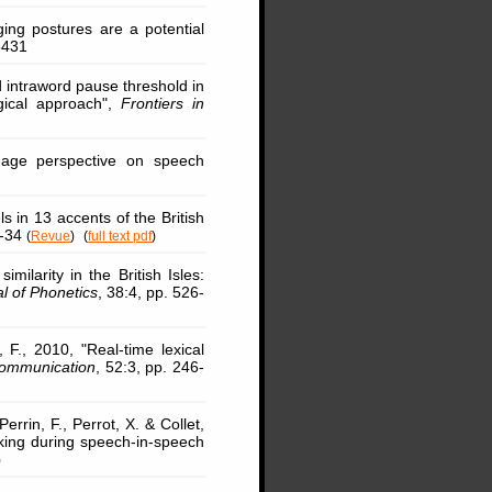
ing postures are a potential
5431
 intraword pause threshold in
gical approach",
Frontiers in
uage perspective on speech
s in 13 accents of the British
1-34
(
Revue
)
(
full text pdf
)
milarity in the British Isles:
l of Phonetics
, 38:4, pp. 526-
F., 2010, "Real-time lexical
ommunication
, 52:3, pp. 246-
Perrin, F., Perrot, X. & Collet,
sking during speech-in-speech
)