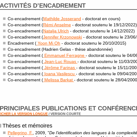
ACTIVITÉS D’ENCADREMENT
Co-encadrement (
Mathilde Josserand
- doctorat en cours)
Co-encadrement (
Rémi Anselme
- doctorat soutenu le 19/12/2022)
Co-encadrement (
Natalja Ulrich
- doctorat soutenu le 14/12/2022)
Co-encadrement (
Jennifer Krzonowski
- doctorat soutenu le 23/06
Encadrement (
Yoon Mi Oh
- doctorat soutenu le 20/10/2015)
Co-encadrement (Hadrien Gelas - thèse abandonnée)
Co-encadrement (
Emmanuel Ferragne
- doctorat soutenu le 04/0
Co-encadrement (
Jean-Luc Rouas
- doctorat soutenu le 11/03/20
Co-encadrement (
Jérôme Farinas
- doctorat soutenu le 15/11/200
Co-encadrement (
Ioana Vasilescu
- doctorat soutenu le 09/04/200
Co-encadrement (
Melissa Barkat
- doctorat soutenu le 28/04/2000
PRINCIPALES PUBLICATIONS ET CONFÉRENC
ICHER LA VERSION LONGUE
/ VERSION COURTE
Thèses et mémoires
Pellegrino, F.
, 2009, "
De l'identification des langues à la complexi