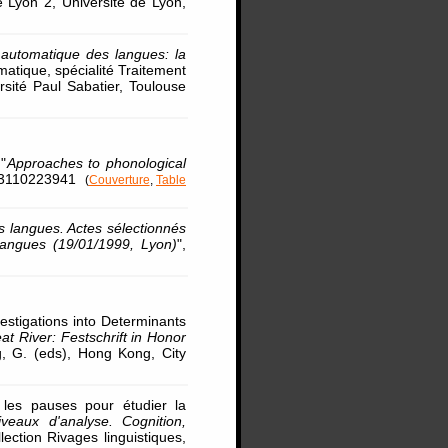
 Lyon 2, Université de Lyon,
 automatique des langues: la
rmatique, spécialité Traitement
sité Paul Sabatier, Toulouse
"
Approaches to phonological
9783110223941
(
Couverture
,
Table
des langues. Actes sélectionnés
 langues (19/01/1999, Lyon)
",
vestigations into Determinants
at River: Festschrift in Honor
g, G. (eds), Hong Kong, City
 les pauses pour étudier la
veaux d'analyse. Cognition,
lection Rivages linguistiques,