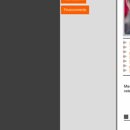
Financements
Mes
rel