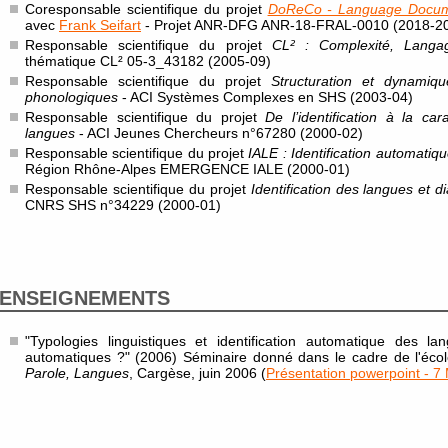
Coresponsable scientifique du projet
DoReCo - Language Docume
avec
Frank Seifart
- Projet ANR-DFG ANR-18-FRAL-0010 (2018-2
Responsable scientifique du projet
CL² : Complexité, Lang
thématique CL² 05-3_43182 (2005-09)
Responsable scientifique du projet
Structuration et dynamiq
phonologiques
- ACI Systèmes Complexes en SHS (2003-04)
Responsable scientifique du projet
De l’identification à la ca
langues
- ACI Jeunes Chercheurs n°67280 (2000-02)
Responsable scientifique du projet
IALE : Identification automati
Région Rhône-Alpes EMERGENCE IALE (2000-01)
Responsable scientifique du projet
Identification des langues et d
CNRS SHS n°34229 (2000-01)
ENSEIGNEMENTS
"Typologies linguistiques et identification automatique des l
automatiques ?" (2006) Séminaire donné dans le cadre de l'é
Parole, Langues
, Cargèse, juin 2006 (
Présentation powerpoint - 7