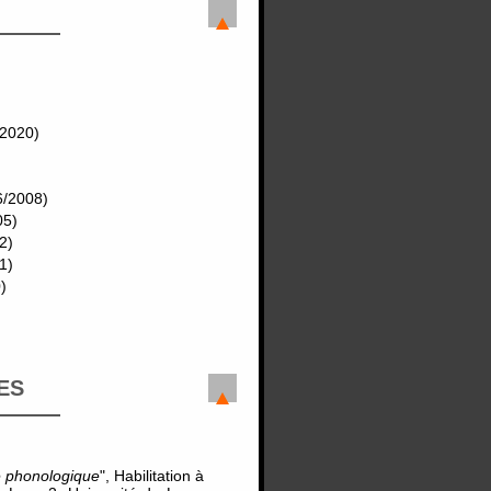
/2020)
6/2008)
05)
2)
1)
)
ES
té phonologique
", Habilitation à