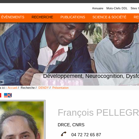
Annuaire
Mots-Clefs DDL
Sites 
ÉVÈNEMENTS
RECHERCHE
PUBLICATIONS
SCIENCE & SOCIÉTÉ
RE
Développement, Neurocognition, Dysf
 ici :
Accueil
/ Recherche /
DENDY
/
Présentation
François PELLEG
DRCE, CNRS
04 72 72 65 87