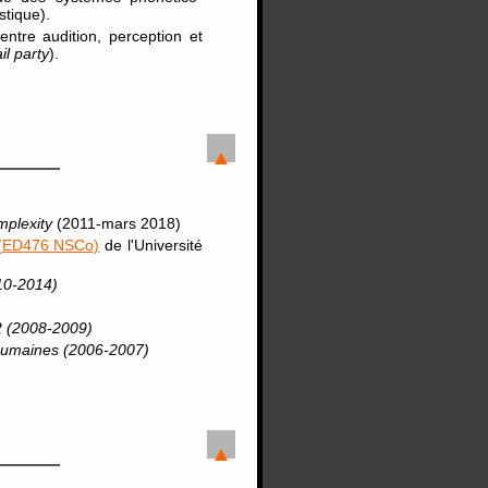
stique).
ntre audition, perception et
il party
).
plexity
(2011-mars 2018)
 (ED476 NSCo)
de l'Université
10-2014)
2 (2008-2009)
 Humaines (2006-2007)