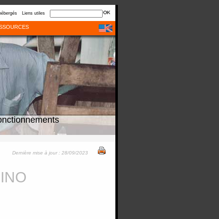
hébergés
Liens utiles
SSOURCES
onctionnements
Dernière mise à jour : 28/09/2023
RINO