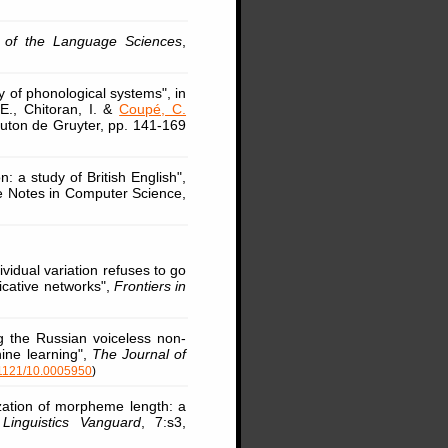
 of the Language Sciences
,
y of phonological systems", in
 E., Chitoran, I. &
Coupé, C.
outon de Gruyter, pp. 141-169
on: a study of British English",
ure Notes in Computer Science,
dividual variation refuses to go
cative networks",
Frontiers in
ng the Russian voiceless non-
hine learning",
The Journal of
.1121/10.0005950
)
ization of morpheme length: a
,
Linguistics Vanguard
, 7:s3,