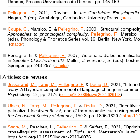
Rennes, Presses Universitaires de Rennes, pp. 145-159
Pellegrino, F.
, 2011, "Rhythm", in
the Cambridge Encyclopedia
Hogan, P. (ed), Cambridge, Cambridge University Press
(
draft
)
Coupé, C.
, Marsico, E. &
Pellegrino, F.
, 2009, "Structural complexit
Approaches to phonological complexity
,
Pellegrino, F.
, Marsico,
(eds), Phonology & Phonetics Series vol. 16, Berlin, New York, M
(
chapter
)
Ferragne, E. &
Pellegrino, F.
, 2007, "Automatic dialect identificati
in
Speaker Classification II
/2, Müller, C. & Schötz, S. (eds), Lect
Springer, pp. 243-257
(
chapter
)
Articles de revues
Josserand, M.
,
Tang, M.
,
Pellegrino, F.
&
Dediu, D.
, 2021, "Interin
away: A Bayesian computer model of language change in communi
Psychology
, 12, pp. 2176
(
doi.org/10.3389/fpsyg.2021.626118
)
Ulrich, N.
,
Tang, M.
,
Pellegrino, F.
&
Dediu, D.
, 2021, "Identifyi
palatalized fricatives /f/, /s/, and /ʃ/ from acoustic cues using mac
the Acoustical Society of America
, 150:3, pp. 1806-1820
(
doi.org/10
Stave, M.
, Paschen, L.,
Pellegrino, F.
& Seifart, F., 2021, "Optim
cross-linguistic assessment of Zipf’s and Menzerath’s laws"
https://doi.org/10.1515/lingvan-2019-0076