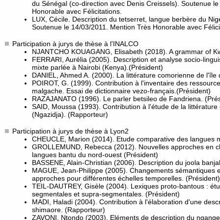
du Sénégal (co-direction avec Denis Creissels). Soutenue l
Honorable avec Félicitations.
LUX, Cécile. Description du tetserret, langue berbère du Nig
Soutenue le 14/03/2011. Mention Très Honorable avec Félici
Participation à jurys de thèse à l'INALCO
NJANTCHO KOUAGANG, Elisabeth (2018). A grammar of Kw
FERRARI, Aurélia (2005). Description et analyse socio-lingu
mixte parlée à Nairobi (Kenya).(Président)
DANIEL, Ahmed A. (2000). La littérature comorienne de l'île
POIROT, G. (1999). Contribution à l'inventaire des ressource
malgache. Essai de dictionnaire vezo-français.(Président)
RAZAJANATO (1996). Le parler betsileo de Fandriena. (Prés
SAID, Moussa (1993). Contribution à l'étude de la littératur
(Ngazidja). (Rapporteur)
Participation à jurys de thèse à Lyon2
CHEUCLE, Marion (2014). Etude comparative des langues 
GROLLEMUND, Rebecca (2012). Nouvelles approches en class
langues bantu du nord-ouest (Président)
BASSENE, Alain-Christian (2006). Description du joola banja
MAGUE, Jean-Philippe (2005). Changements sémantiques et c
approches pour différentes échelles temporelles. (Président)
TEIL-DAUTREY, Gisèle (2004). Lexiques proto-bantous : ét
segmentales et supra-segmentales. (Président)
MADI, Haladi (2004). Contribution à l'élaboration d'une desc
shimaore. (Rapporteur)
ZAVONI, Ntondo (2003). Eléments de description du ngange