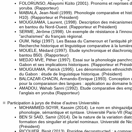
FOLORUNSO, Abayomi Kizito (2001). Pronoms et reprises dan
yoruba. (Rapporteur)
MABIALA, Jean-Noël (1999). Phonologie comparative et his
H10). (Rapporteur et Président)
MOUGUIAMA, Laurent, (1998). Description des mécanismes
en bantou du Nord-Ouest. (Rapporteur et Président)
SERME, Jérôme (1998). Un exemple de résistance à l'innovati
"archaïsmes" du français régional.
OUM, Ndigi (1997). Les Basaa du Cameroun et l'antiquité p
Recherche historique et linguistique comparative à la lumière
MOUELE, Médard (1997). Etude synchronique et diachroniq
bantou B50). (Rapporteur)
MEDJO MVE, Pither (1997). Essai sur la phonologie panchro
Gabon et ses implications historiques. (Rapporteur et Présid
MOUGUIAMA, Patrick (1995). Les dénominations ethnoichth
du Gabon : étude de linguistique historique. (Président)
BALCAZAR-CHACIN, Armando-Enrique (1993). Conception d
pour la comparaison des langues : application au domaine 
AMADOU, Wahab Sanni (1992). Etude comparative des empru
l'anglais en yoruba (Rapporteur)
Participation à jurys de thèse d’autres Universités
MOHAMMED-SOYIR, Kassim (2014). Le nom en shingazidja 
phonologie, sémantique et syntaxe. Université Paris-VII (Rap
BEN SI SAID, Samir (2014). De la nature de la variation diat
formation des singulier et pluriel nominaux. Université de Ni
(Président)
RICQUIER, Birgit (2013). Porridge deconstructed : a compara