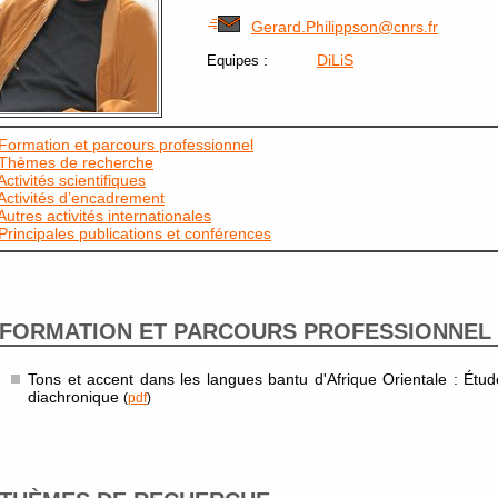
Gerard.Philippson@cnrs.fr
:
DiLiS
Equipes
Formation et parcours professionnel
Thèmes de recherche
Activités scientifiques
Activités d’encadrement
Autres activités internationales
Principales publications et conférences
FORMATION ET PARCOURS PROFESSIONNEL
Tons et accent dans les langues bantu d'Afrique Orientale : Étu
diachronique
(
pdf
)