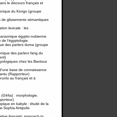
s le discours français et
torique du Kongo (groupe
 de glissements sémantiques
on lexicale : les
haraonique égypto-nubienne.
 de l'égyptologie.
ue des parlers duma (groupe
nique des parlers fang du
ent)
yologiques chez les Bantous
'une base de connaissance
bantu (Rapporteur)
nts au français et à
(G44a) : morphologie,
porteur).
opique en kabyle : étude de la
ce-Sophia Antipolis
tive linguistic approach to