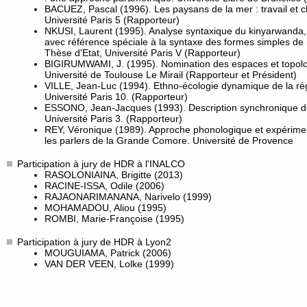
BACUEZ, Pascal (1996). Les paysans de la mer : travail et 
Université Paris 5 (Rapporteur)
NKUSI, Laurent (1995). Analyse syntaxique du kinyarwanda, 
avec référence spéciale à la syntaxe des formes simples de l
Thèse d'Etat, Université Paris V (Rapporteur)
BIGIRUMWAMI, J. (1995). Nomination des espaces et topologi
Université de Toulouse Le Mirail (Rapporteur et Président)
VILLE, Jean-Luc (1994). Ethno-écologie dynamique de la rég
Université Paris 10. (Rapporteur)
ESSONO, Jean-Jacques (1993). Description synchronique de
Université Paris 3. (Rapporteur)
REY, Véronique (1989). Approche phonologique et expérimen
les parlers de la Grande Comore. Université de Provence
Participation à jury de HDR à l'INALCO
RASOLONIAINA, Brigitte (2013)
RACINE-ISSA, Odile (2006)
RAJAONARIMANANA, Narivelo (1999)
MOHAMADOU, Aliou (1995)
ROMBI, Marie-Françoise (1995)
Participation à jury de HDR à Lyon2
MOUGUIAMA, Patrick (2006)
VAN DER VEEN, Lolke (1999)