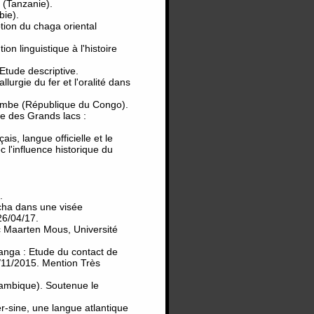
 (Tanzanie).
bie).
ion du chaga oriental
on linguistique à l'histoire
tude descriptive.
urgie du fer et l'oralité dans
mbe (République du Congo).
e des Grands lacs :
is, langue officielle et le
c l'influence historique du
.
ha dans une visée
26/04/17.
 Maarten Mous, Université
nga : Etude du contact de
/11/2015. Mention Très
mbique). Soutenue le
-sine, une langue atlantique