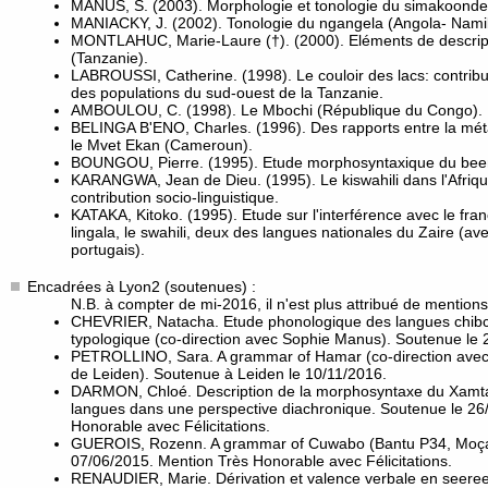
MANUS, S. (2003). Morphologie et tonologie du simakoonde
MANIACKY, J. (2002). Tonologie du ngangela (Angola- Nami
MONTLAHUC, Marie-Laure (†). (2000). Eléments de descript
(Tanzanie).
LABROUSSI, Catherine. (1998). Le couloir des lacs: contributi
des populations du sud-ouest de la Tanzanie.
AMBOULOU, C. (1998). Le Mbochi (République du Congo). E
BELINGA B'ENO, Charles. (1996). Des rapports entre la métall
le Mvet Ekan (Cameroun).
BOUNGOU, Pierre. (1995). Etude morphosyntaxique du bee
KARANGWA, Jean de Dieu. (1995). Le kiswahili dans l'Afriqu
contribution socio-linguistique.
KATAKA, Kitoko. (1995). Etude sur l'interférence avec le frança
lingala, le swahili, deux des langues nationales du Zaire (ave
portugais).
Encadrées à Lyon2 (soutenues) :
N.B. à compter de mi-2016, il n'est plus attribué de mentions
CHEVRIER, Natacha. Etude phonologique des langues chibc
typologique (co-direction avec Sophie Manus). Soutenue le 
PETROLLINO, Sara. A grammar of Hamar (co-direction avec
de Leiden). Soutenue à Leiden le 10/11/2016.
DARMON, Chloé. Description de la morphosyntaxe du Xamta
langues dans une perspective diachronique. Soutenue le 26
Honorable avec Félicitations.
GUEROIS, Rozenn. A grammar of Cuwabo (Bantu P34, Moça
07/06/2015. Mention Très Honorable avec Félicitations.
RENAUDIER, Marie. Dérivation et valence verbale en seereer