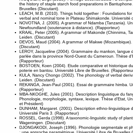
the history of staple starch food preparations in Bantuphone 
Bruxelles (Discutant).
LEACH, M.B. (2010). Things hold together : Foundations for 
verbal and nominal tone in Plateau Shimakonde. Université 
NOVOTNA, J. (2005). A grammar of Ndamba (Tanzania). Univ
Newfoundland (soutenance à distance). (Rapporteur)
KRAAL, Peter (2005). A grammar of Makonde (Chinnima, Tan
Leiden. (Discutant)
DEVOS, Maud (2004). A grammar of Makwe (Mozambique). U
(Discutant)
LEROY, Jacqueline (2004). Grammaire du mankon, langue d
parlée dans la province Nord-Ouest du Cameroun. Thèse d'Et
(Rapporteur)
BOSTOEN, Koen (2004). Etude comparative et historique du v
poterie en bantou. Université Libre de Bruxelles. (Rapporteu
KULA, Nancy Chongo (2002). The phonology of verbal deriva
Leiden. (Discutant)
REKANGA, Jean-Paul (2001). Essai de grammaire himba. Univ
(Rapporteur)
MBA-NKOGHE, Jules (2001). Description linguistique du fang
Phonologie, morphologie, syntaxe, lexique. Thèse d'Etat, Uni
et Président)
DUNHAM, Margaret. (2001). Description ethno-linguistique d
Université Paris 3. (Rapporteur)
ROSSEL, Gerda (1998). A taxonomic-linguistic study of plantai
Wageningen. (Discutant)
DJONGAKODI, Joseph (1996). Phonologie segmentale et phon
: une approche paramétrique. Université Libre de Bruxelles 