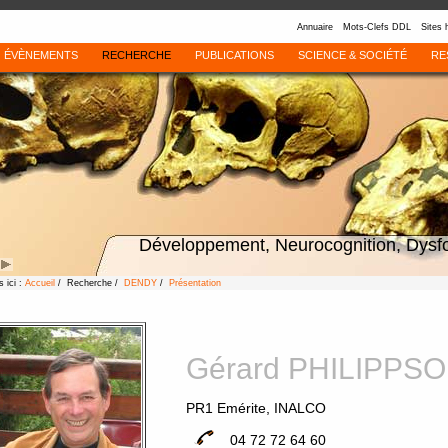
Annuaire
Mots-Clefs DDL
Sites 
ÉVÈNEMENTS
RECHERCHE
PUBLICATIONS
SCIENCE & SOCIÉTÉ
RE
Développement, Neurocognition, Dysf
 ici :
Accueil
/ Recherche /
DENDY
/
Présentation
Gérard PHILIPPS
PR1 Emérite, INALCO
04 72 72 64 60