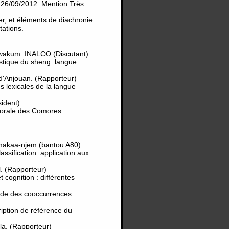
e 26/09/2012. Mention Très
er, et éléments de diachronie.
tations.
akum. INALCO (Discutant)
istique du sheng: langue
 d'Anjouan. (Rapporteur)
s lexicales de la langue
ident)
e orale des Comores
makaa-njem (bantou A80).
ification: application aux
l. (Rapporteur)
ognition : différentes
ude des cooccurrences
ription de référence du
la. (Rapporteur)