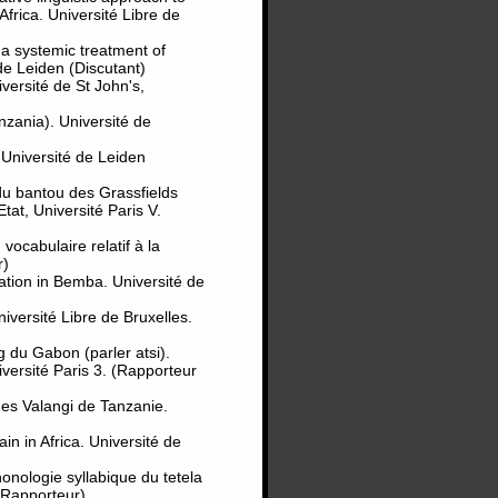
Africa. Université Libre de
a systemic treatment of
de Leiden (Discutant)
ersité de St John's,
zania). Université de
niversité de Leiden
u bantou des Grassfields
at, Université Paris V.
ocabulaire relatif à la
r)
tion in Bemba. Université de
ersité Libre de Bruxelles.
 du Gabon (parler atsi).
versité Paris 3. (Rapporteur
es Valangi de Tanzanie.
n in Africa. Université de
ologie syllabique du tetela
(Rapporteur)