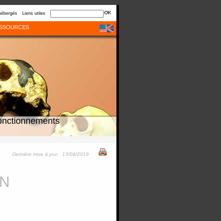
hébergés
Liens utiles
SSOURCES
onctionnements
Dernière mise à jour : 13/04/2019
ON