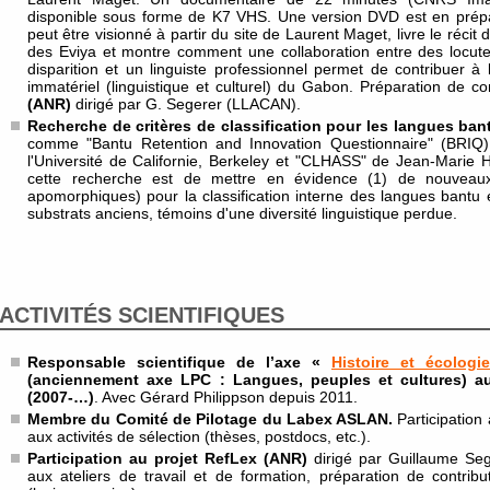
disponible sous forme de K7 VHS. Une version DVD est en prépa
peut être visionné à partir du site de Laurent Maget, livre le récit 
des Eviya et montre comment une collaboration entre des locut
disparition et un linguiste professionnel permet de contribuer 
immatériel (linguistique et culturel) du Gabon. Préparation de c
(ANR)
dirigé par G. Segerer (LLACAN).
Recherche de critères de classification pour les langues ban
comme "Bantu Retention and Innovation Questionnaire" (BRIQ)
l'Université de Californie, Berkeley et "CLHASS" de Jean-Marie H
cette recherche est de mettre en évidence (1) de nouveaux c
apomorphiques) pour la classification interne des langues bantu e
substrats anciens, témoins d'une diversité linguistique perdue.
ACTIVITÉS SCIENTIFIQUES
Responsable scientifique de l’axe «
Histoire et écolog
(anciennement axe LPC : Langues, peuples et cultures) au
(2007-…)
. Avec Gérard Philippson depuis 2011.
Membre du Comité de Pilotage du Labex ASLAN.
Participation
aux activités de sélection (thèses, postdocs, etc.).
Participation au projet RefLex (ANR)
dirigé par Guillaume Seg
aux ateliers de travail et de formation, préparation de contri