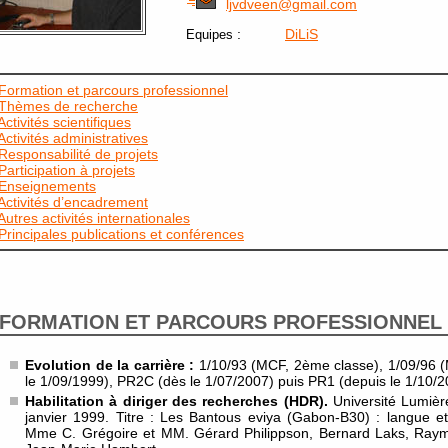
ljvdveen@gmail.com
:
DiLiS
Equipes
Formation et parcours professionnel
Thèmes de recherche
Activités scientifiques
Activités administratives
Responsabilité de projets
Participation à projets
Enseignements
Activités d’encadrement
Autres activités internationales
Principales publications et conférences
FORMATION ET PARCOURS PROFESSIONNEL
Evolution de la carrière :
1/10/93 (MCF, 2ème classe), 1/09/96 (
le 1/09/1999), PR2C (dès le 1/07/2007) puis PR1 (depuis le 1/10/2
Habilitation à diriger des recherches (HDR).
Université Lumièr
janvier 1999. Titre : Les Bantous eviya (Gabon-B30) : langue et s
Mme C. Grégoire et MM. Gérard Philippson, Bernard Laks, Raym