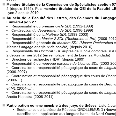
Membre titulaire de la Commission de Spécialistes section 0
2 (depuis 1992). Puis
membre titulaire du GEI de la Faculté 
Lyon 2 depuis 2010.
Au sein de la Faculté des Lettres, des Sciences du Langage 
Lumière-Lyon 2 :
Responsabilité du
premier cycle SDL
(1992-1999)
Co-direction du département de SDL
(1996-1999)
Responsabilité de la
Maîtrise SDL
(1999-2003)
Responsabilité du
Master 2 SDL (Recherche et Pro)
(2009-201
Responsabilité générale du
Masters SDL (Master Recherches e
Master Langage et enjeux de société)
(depuis 2010)
Responsable du
Doctorat SDL
auprès de l’Ecole doctorale 3LA 
2 depuis janvier 2012 (en remplacement de Lorenza Mondada)
Directeur de recherche (HDR) (depuis 1999)
Responsabilité du
nouveau parcours de Licence SDL
(2003-200
Coordination et responsabilité pédagogique du cours de
Linguis
(2006-2007)
Coordination et responsabilité pédagogique des cours de
Phono
(2003-…)
Coordination et responsabilité pédagogique du cours de
Descri
et M1
(2004-…).
Coordination et responsabilité pédagogique du cours de
Lingui
Anetta Kopecka (2008-2011).
Participation comme membre à des jurys de thèses.
Liste à par
Soutenance de la thèse de Rébecca GROLLEMUND (Nouvel
classification : application aux langues bantu du Nord-Ouest)