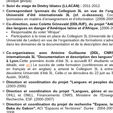
(lexique geviya).
Suivi du stage de Dmitry Idiatov (LLACAN) :
2011-2012.
Correspondant lyonnais du Collegium 3L en vue de l’org
Université d’été internationale 3L (cf. ci-dessous).
Coord
lyonnaises en matière d’enseignement et d’information. (2008-200
Co-direction, avec Colette Grinevald (DDL/IUF), du projet "A
des langues en danger d'Amérique latine et d'Afrique.
(2006-2
Responsable du volet "Afrique".
Participation à la mise en place du Collegium 3L (Université d
Université de Leiden) en vue de l’organisation de formations s’adr
dans les domaines de la documentation et de la description des la
Co-organisateur, avec Antoine Guillaume (DDL, CNRS)
internationale 3L "Documentation et description des langues" 
à Lyon.
Cette première école d’été 3L a accueilli 87 étudiants 
détails, voir
ici
.) Le succès de cette formation (conférences et ate
en français et en anglais) a amené le Collegium 3L à entrep
deuxième Université d’été 3L. Celle-ci se déroulera du 22 juin au 3
Austin, SOAS).
Direction et coordination du projet "Langues et peuples d
(2003-2006)
Direction et coordination du projet "Langues, gènes et cu
OHLL et OMLL. Financements CNRS, Ministère de l'Enseig
Recherche, ESF. (2000-2007)
Direction et coordination du projet de recherche "Espace, ter
Baka du Gabon".
ACI "Espaces et Territoires". Durée : 2004-200
2008.