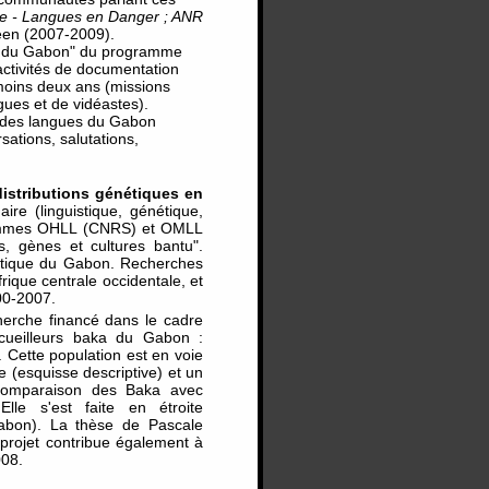
ne - Langues en Danger ; ANR
Veen (2007-2009).
ger du Gabon" du programme
activités de documentation
moins deux ans (missions
ues et de vidéastes).
n des langues du Gabon
sations, salutations,
 distributions génétiques en
aire (linguistique, génétique,
grammes OHLL (CNRS) et OMLL
, gènes et cultures bantu".
énétique du Gabon. Recherches
Afrique centrale occidentale, et
000-2007.
herche financé dans le cadre
s-cueilleurs baka du Gabon :
. Cette population est en voie
e (esquisse descriptive) et un
a comparaison des Baka avec
lle s'est faite en étroite
Gabon). La thèse de Pascale
 projet contribue également à
008.