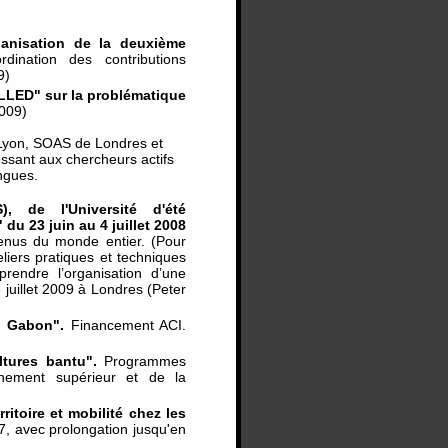
anisation de la deuxième
ination des contributions
9)
ALLED" sur la problématique
009)
e Lyon, SOAS de Londres et
essant aux chercheurs actifs
ngues.
, de l'Université d'été
du 23 juin au 4 juillet 2008
venus du monde entier. (Pour
liers pratiques et techniques
rendre l’organisation d’une
 juillet 2009 à Londres (Peter
u Gabon".
Financement ACI.
ltures bantu".
Programmes
nement supérieur et de la
ritoire et mobilité chez les
7, avec prolongation jusqu'en