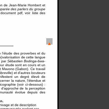
ion de Jean-Marie Hombert et
parée des parlers du groupe
document pdf, voir liste des
 l'étude des proverbes et du
)valorisation de cette langue
s par
Sébastien Bodinga-bwa-
leur étude sont en cours et un
 et Mavono (Gabon). Ce travail
eville) et d'autres locuteurs
ifestent un degré élevé de
cerner la nature, l'étendue et
icographie (voir ci-dessous) :
e d'approche de la perception
ommunauté évolue depuis des
n.
hivage et de description
es communautés parlant ces