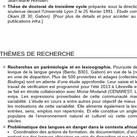
Jean-Marie Hombert.
Thèse de doctorat de troisième cycle
préparée sous la direct
soutenue devant l'Université Lyon 2 le 25 février 1991 :
Etude com
Okani (B 30, Gabon).
[Pour plus de détails et pour accéder au 
publications
infra
.]
THÈMES DE RECHERCHE
Recherches en parémiologie et en lexicographie.
Poursuite de
lexique de la langue geviya (Bantu, B301, Gabon) en vue de la (re
en voie de disparition. Plus de 500 proverbes et adages (collecté
Bodinga
) sont en attente d'une étude approfondie. Leur saisie et 
travail de vérification est programmé pour l'été 2013 à Libreville
se fait en étroite collaboration avec
Moïse Modandi
(CENAREST, Libr
eviya. Les expressions proverbiales de cette communauté man
variabilité. L'étude en cours a entre autres pour objectif de mieux 
les motivations de cette variabilité. Elle alimente également la lex
entrées, sens, emplois non répertoriés. Et elle constitue un angl
populaire de l'environnement naturel et culturel où cette c
siècles.
Problématique des langues en danger dans le contexte africai
Coordination des actions de formation, de documentation, d'arc
portant sur des langues africaines en voie de disparition et sur l