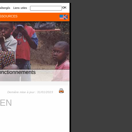
hébergés
Liens utiles
SSOURCES
onctionnements
Dernière mise à jour : 31/01/2023
EEN