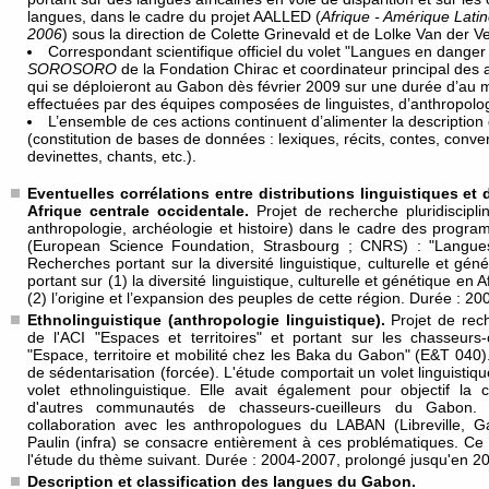
langues, dans le cadre du projet AALLED (
Afrique - Amérique Lati
2006
) sous la direction de Colette Grinevald et de Lolke Van der 
Correspondant scientifique officiel du volet "Langues en dan
SOROSORO
de la Fondation Chirac et coordinateur principal des 
qui se déploieront au Gabon dès février 2009 sur une durée d’au 
effectuées par des équipes composées de linguistes, d’anthropolog
L’ensemble de ces actions continuent d’alimenter la descriptio
(constitution de bases de données : lexiques, récits, contes, conver
devinettes, chants, etc.).
Eventuelles corrélations entre distributions linguistiques et
Afrique centrale occidentale.
Projet de recherche pluridisciplin
anthropologie, archéologie et histoire) dans le cadre des pro
(European Science Foundation, Strasbourg ; CNRS) : "Langues
Recherches portant sur la diversité linguistique, culturelle et g
portant sur (1) la diversité linguistique, culturelle et génétique en 
(2) l’origine et l’expansion des peuples de cette région. Durée : 2
Ethnolinguistique (anthropologie linguistique).
Projet de rec
de l'ACI "Espaces et territoires" et portant sur les chasseur
"Espace, territoire et mobilité chez les Baka du Gabon" (E&T 040)
de sédentarisation (forcée). L'étude comportait un volet linguistiqu
volet ethnolinguistique. Elle avait également pour objectif l
d'autres communautés de chasseurs-cueilleurs du Gabon. E
collaboration avec les anthropologues du LABAN (Libreville, 
Paulin (infra) se consacre entièrement à ces problématiques. Ce
l'étude du thème suivant. Durée : 2004-2007, prolongé jusqu'en 2
Description et classification des langues du Gabon.