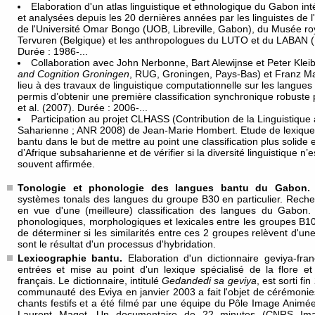
Elaboration d'un atlas linguistique et ethnologique du Gabon in
et analysées depuis les 20 dernières années par les linguistes de l
de l'Université Omar Bongo (UOB, Libreville, Gabon), du Musée roya
Tervuren (Belgique) et les anthropologues du LUTO et du LABAN (
Durée : 1986-...
Collaboration avec John Nerbonne, Bart Alewijnse et Peter Kleib
and Cognition Groningen
, RUG, Groningen, Pays-Bas) et Franz Ma
lieu à des travaux de linguistique computationnelle sur les langue
permis d’obtenir une première classification synchronique robuste 
et al. (2007). Durée : 2006-...
Participation au projet CLHASS (Contribution de la Linguistique à
Saharienne ; ANR 2008) de Jean-Marie Hombert. Etude de lexiques
bantu dans le but de mettre au point une classification plus solide 
d’Afrique subsaharienne et de vérifier si la diversité linguistique n
souvent affirmée.
Tonologie et phonologie des langues bantu du Gabon.
systèmes tonals des langues du groupe B30 en particulier. Reche
en vue d'une (meilleure) classification des langues du Gabon
phonologiques, morphologiques et lexicales entre les groupes B1
de déterminer si les similarités entre ces 2 groupes relèvent d'u
sont le résultat d'un processus d'hybridation.
Lexicographie bantu.
Elaboration d'un dictionnaire geviya-fr
entrées et mise au point d'un lexique spécialisé de la flore 
français. Le dictionnaire, intitulé
Gedandedi sa geviya
, est sorti fi
communauté des Eviya en janvier 2003 a fait l'objet de cérémonies
chants festifs et a été filmé par une équipe du Pôle Image Animée
Laurent Maget. Un documentaire de 22 minutes (CNRS Imag