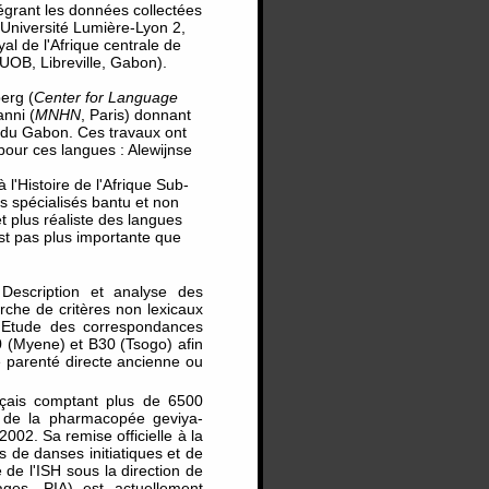
tégrant les données collectées
'Université Lumière-Lyon 2,
l de l'Afrique centrale de
UOB, Libreville, Gabon).
erg (
Center for Language
nni (
MNHN
, Paris) donnant
s du Gabon. Ces travaux ont
pour ces langues : Alewijnse
 l'Histoire de l'Afrique Sub-
 spécialisés bantu et non
et plus réaliste des langues
’est pas plus importante que
Description et analyse des
rche de critères non lexicaux
. Etude des correspondances
0 (Myene) et B30 (Tsogo) afin
ne parenté directe ancienne ou
ançais comptant plus de 6500
et de la pharmacopée geviya-
n 2002. Sa remise officielle à la
 de danses initiatiques et de
 de l'ISH sous la direction de
es, PIA) est actuellement