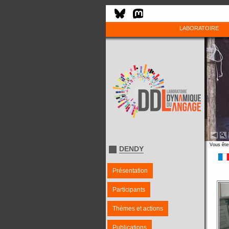
LABORATOIRE
Vous êtes
DENDY
Présentation
Participants
Thèmes et actions
Publications