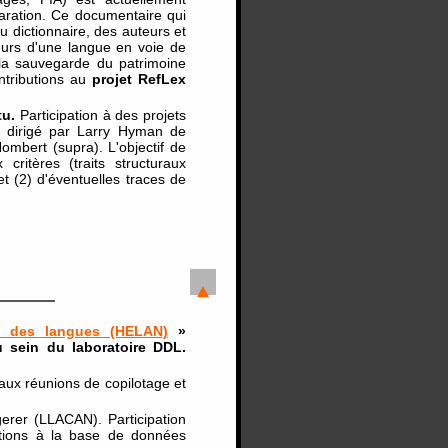
ration. Ce documentaire qui
du dictionnaire, des auteurs et
eurs d'une langue en voie de
à la sauvegarde du patrimoine
ontributions au
projet RefLex
tu.
Participation à des projets
 dirigé par Larry Hyman de
ombert (supra). L'objectif de
ritères (traits structuraux
t (2) d'éventuelles traces de
ie des langues (HELAN)
»
 sein du laboratoire DDL.
 aux réunions de copilotage et
erer (LLACAN). Participation
butions à la base de données