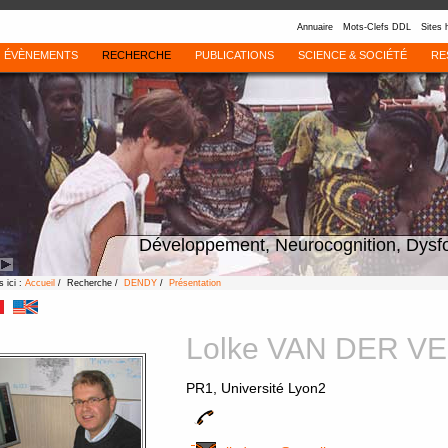
Annuaire
Mots-Clefs DDL
Sites 
ÉVÈNEMENTS
RECHERCHE
PUBLICATIONS
SCIENCE & SOCIÉTÉ
RE
Développement, Neurocognition, Dysf
 ici :
Accueil
/ Recherche /
DENDY
/
Présentation
Lolke VAN DER V
PR1, Université Lyon2