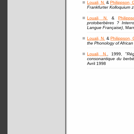
Louali, N.
&
Philippson, 
Frankfurter Kolloquium z
Louali, N.
&
Philipp
protoberbères ? Interro
Langue Française)
, Mar
Louali, N.
&
Philippson, 
the Phonology of Afric
Louali, N.
, 1999, "
Rég
consonantique du berbè
Avril 1998