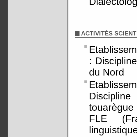
Dialectolo
ACTIVITÉS SCIENT
Etablissem
: Disciplin
du Nord
Etablissem
Disciplin
touarègue
FLE (Fra
linguisti