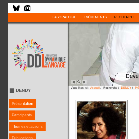
LABORATOIRE
ÉVÈNEMENTS
RECHERCHE
Déve
Vous êtes ici :
Accueil
/ Recherche /
DENDY
/
Pré
DENDY
Présentation
Participants
Thèmes et actions
Publications