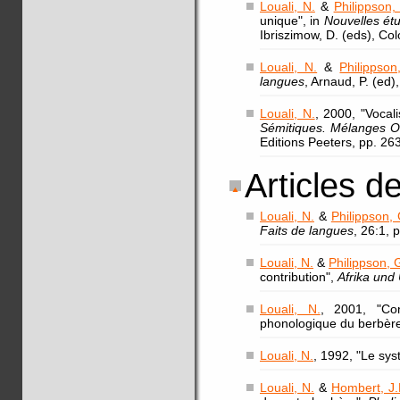
Louali, N.
&
Philippson,
unique", in
Nouvelles étu
Ibriszimow, D. (eds), Co
Louali, N.
&
Philippson
langues
, Arnaud, P. (ed)
Louali, N.
, 2000, "Vocal
Sémitiques. Mélanges Of
Editions Peeters, pp. 26
Articles d
Louali, N.
&
Philippson, 
Faits de langues
, 26:1, 
Louali, N.
&
Philippson, 
contribution",
Afrika un
Louali, N.
, 2001, "Con
phonologique du berbèr
Louali, N.
, 1992, "Le sy
Louali, N.
&
Hombert, J.