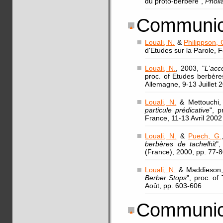
du proto-berbère",
Pholi
Communica
Louali, N.
&
Philippson, 
d'Etudes sur la Parole, F
Louali, N.
, 2003, "
L'acc
proc. of Etudes berbère
Allemagne, 9-13 Juillet 
Louali, N.
& Mettouchi, 
particule prédicative
", p
France, 11-13 Avril 2002
Louali, N.
&
Puech, G.
berbères de tachelhit
"
(France), 2000, pp. 77-
Louali, N.
& Maddieson, 
Berber Stops
", proc. of
Août, pp. 603-606
Communic