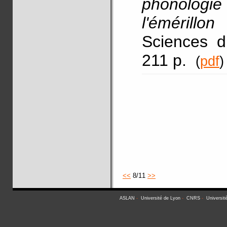
phonolog
l'émérillon
Sciences d
211 p.
(
pdf
)
<<
8/11
>>
ASLAN
-
Université de Lyon
-
CNRS
-
Universit