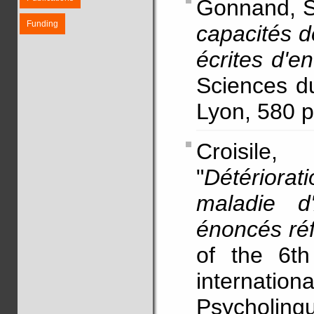
Gonnand, S
Funding
capacités d
écrites d'e
Sciences d
Lyon, 580 p
Croisile
"
Détérior
maladie d
énoncés réf
of the 6th
internat
Psycholing