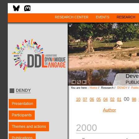
RESEARCH CENTER
EVENTS
RESEARCH
Deve
PUBLI
You are here :
Home
/ Research /
DENDY
/
Public
DENDY
00
10
07
06
05
04
02
01
98
Presentation
Author
Participants
2000
Themes and actions
Publications