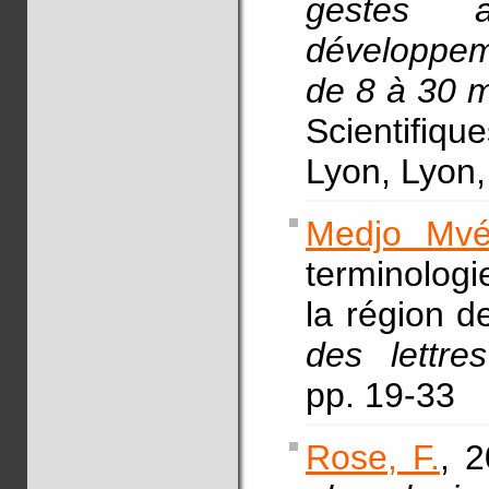
gestes 
développem
de 8 à 30 
Scientifiqu
Lyon, Lyon
Medjo Mvé
terminologi
la région d
des lettr
pp. 19-33
Rose, F.
, 2