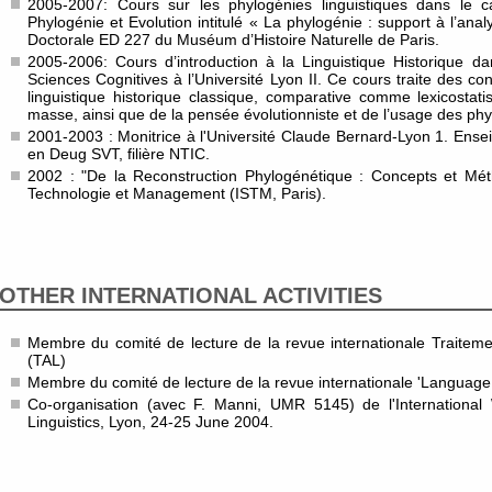
2005-2007: Cours sur les phylogénies linguistiques dans le 
Phylogénie et Evolution intitulé « La phylogénie : support à l’analy
Doctorale ED 227 du Muséum d’Histoire Naturelle de Paris.
2005-2006: Cours d’introduction à la Linguistique Historique 
Sciences Cognitives à l’Université Lyon II. Ce cours traite des c
linguistique historique classique, comparative comme lexicostat
masse, ainsi que de la pensée évolutionniste et de l’usage des phy
2001-2003 : Monitrice à l'Université Claude Bernard-Lyon 1. En
en Deug SVT, filière NTIC.
2002 : "De la Reconstruction Phylogénétique : Concepts et Méth
Technologie et Management (ISTM, Paris).
OTHER INTERNATIONAL ACTIVITIES
Membre du comité de lecture de la revue internationale Traite
(TAL)
Membre du comité de lecture de la revue internationale 'Language
Co-organisation (avec F. Manni, UMR 5145) de l'Internationa
Linguistics, Lyon, 24-25 June 2004.