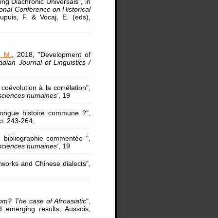
ing Diachronic Universals", in
ional Conference on Historical
upuis, F. & Vocaj, E. (eds),
, M.
, 2018, "Development of
dian Journal of Linguistics /
oévolution à la corrélation",
sciences humaines'
, 19
ongue histoire commune ?",
pp. 243-264
 bibliographie commentée ",
sciences humaines'
, 19
tworks and Chinese dialects",
m? The case of Afroasiatic
",
emerging results, Aussois,