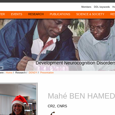
Members
DDL keywords
Ho
TER
EVENTS
RESEARCH
PUBLICATIONS
SCIENCE & SOCIETY
RE
Development Neurocognition Disorder
here :
Home
/ Research /
DENDY
/
Presentation
Mahé BEN HAME
CR2, CNRS