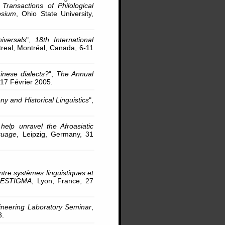
ransactions of Philological
osium
, Ohio State University,
iversals
",
18th International
treal, Montréal, Canada, 6-11
inese dialects?
",
The Annual
17 Février 2005.
y and Historical Linguistics
",
help unravel the Afroasiatic
guage
, Leipzig, Germany, 31
tre systèmes linguistiques et
-ESTIGMA
, Lyon, France, 27
neering Laboratory Seminar
,
3.