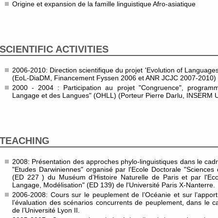
Origine et expansion de la famille linguistique Afro-asiatique
SCIENTIFIC ACTIVITIES
2006-2010: Direction scientifique du projet 'Evolution of Languag
(EoL-DiaDM, Financement Fyssen 2006 et ANR JCJC 2007-2010)
2000 - 2004 : Participation au projet "Congruence", program
Langage et des Langues" (OHLL) (Porteur Pierre Darlu, INSERM U53
TEACHING
2008: Présentation des approches phylo-linguistiques dans le cadr
"Etudes Darwiniennes" organisé par l'Ecole Doctorale "Sciences
(ED 227 ) du Muséum d’Histoire Naturelle de Paris et par l'Ec
Langage, Modélisation" (ED 139) de l'Université Paris X-Nanterre.
2006-2008: Cours sur le peuplement de l’Océanie et sur l’apport
l’évaluation des scénarios concurrents de peuplement, dans le c
de l’Université Lyon II.