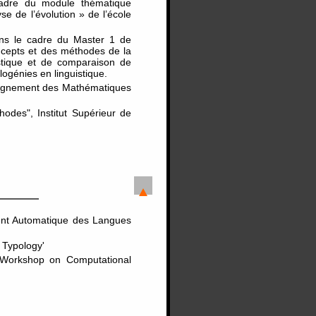
cadre du module thématique
se de l’évolution » de l’école
dans le cadre du Master 1 de
oncepts et des méthodes de la
istique et de comparaison de
logénies en linguistique.
seignement des Mathématiques
odes", Institut Supérieur de
ment Automatique des Langues
 Typology'
l Workshop on Computational