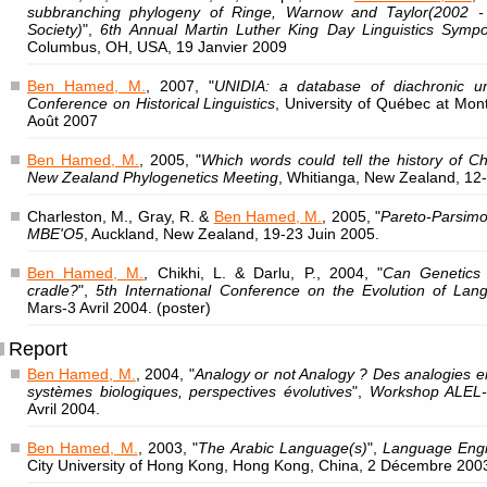
subbranching phylogeny of Ringe, Warnow and Taylor(2002 - T
Society)
",
6th Annual Martin Luther King Day Linguistics Symp
Columbus, OH, USA, 19 Janvier 2009
Ben Hamed, M.
, 2007, "
UNIDIA: a database of diachronic un
Conference on Historical Linguistics
, University of Québec at Mon
Août 2007
Ben Hamed, M.
, 2005, "
Which words could tell the history of Ch
New Zealand Phylogenetics Meeting
, Whitianga, New Zealand, 12-
Charleston, M., Gray, R. &
Ben Hamed, M.
, 2005, "
Pareto-Parsimon
MBE'O5
, Auckland, New Zealand, 19-23 Juin 2005.
Ben Hamed, M.
, Chikhi, L. & Darlu, P., 2004, "
Can Genetics 
cradle?
",
5th International Conference on the Evolution of Lan
Mars-3 Avril 2004. (poster)
Report
Ben Hamed, M.
, 2004, "
Analogy or not Analogy ? Des analogies en
systèmes biologiques, perspectives évolutives
",
Workshop ALEL
Avril 2004.
Ben Hamed, M.
, 2003, "
The Arabic Language(s)
",
Language Engi
City University of Hong Kong, Hong Kong, China, 2 Décembre 200