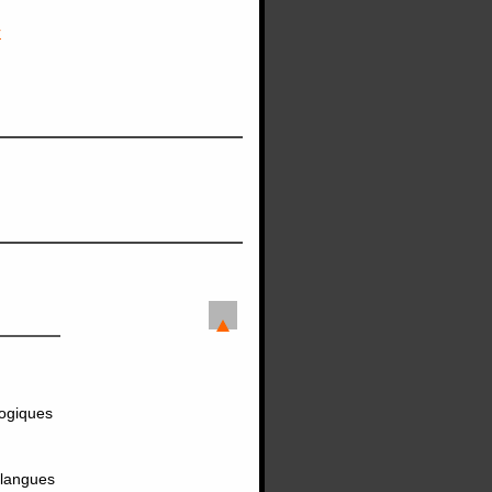
r
logiques
 langues