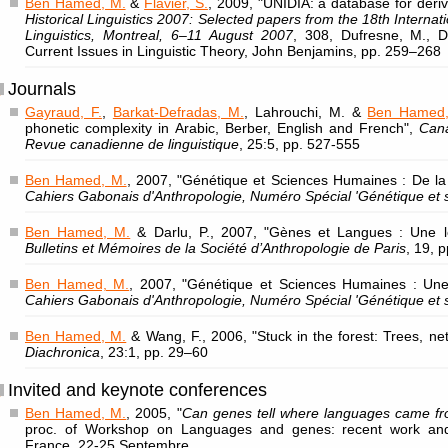
Ben Hamed, M.
&
Flavier, S.
, 2009, "UNIDIA: a database for deriv
Historical Linguistics 2007: Selected papers from the 18th Internat
Linguistics, Montreal, 6–11 August 2007
, 308, Dufresne, M., D
Current Issues in Linguistic Theory, John Benjamins, pp. 259–268
Journals
Gayraud, F.
,
Barkat-Defradas, M.
, Lahrouchi, M. &
Ben Hamed
phonetic complexity in Arabic, Berber, English and French",
Cana
Revue canadienne de linguistique
, 25:5, pp. 527-555
Ben Hamed, M.
, 2007, "Génétique et Sciences Humaines : De la c
Cahiers Gabonais d'Anthropologie, Numéro Spécial 'Génétique et 
Ben Hamed, M.
& Darlu, P., 2007, "Gènes et Langues : Une l
Bulletins et Mémoires de la Société d’Anthropologie de Paris
, 19, 
Ben Hamed, M.
, 2007, "Génétique et Sciences Humaines : Une
Cahiers Gabonais d'Anthropologie, Numéro Spécial 'Génétique et 
Ben Hamed, M.
& Wang, F., 2006, "Stuck in the forest: Trees, ne
Diachronica
, 23:1, pp. 29–60
Invited and keynote conferences
Ben Hamed, M.
, 2005, "
Can genes tell where languages came fro
proc. of Workshop on Languages and genes: recent work and 
France, 22-25 Septembre