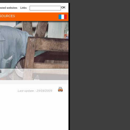
sted websites
Links
SOURCES
s
Last update : 29/04/2009
D