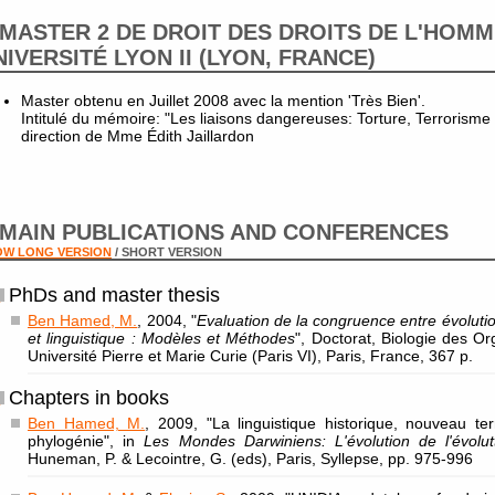
MASTER 2 DE DROIT DES DROITS DE L'HOMM
NIVERSITÉ LYON II (LYON, FRANCE)
Master obtenu en Juillet 2008 avec la mention 'Très Bien'.
Intitulé du mémoire: "Les liaisons dangereuses: Torture, Terrorisme
direction de Mme Édith Jaillardon
MAIN PUBLICATIONS AND CONFERENCES
OW LONG VERSION
/ SHORT VERSION
PhDs and master thesis
Ben Hamed, M.
, 2004, "
Evaluation de la congruence entre évolut
et linguistique : Modèles et Méthodes
", Doctorat, Biologie des O
Université Pierre et Marie Curie (Paris VI), Paris, France, 367 p.
Chapters in books
Ben Hamed, M.
, 2009, "La linguistique historique, nouveau te
phylogénie", in
Les Mondes Darwiniens: L'évolution de l'évolut
Huneman, P. & Lecointre, G. (eds), Paris, Syllepse, pp. 975-996