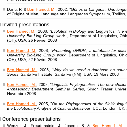
Darlu, P. &
Ben Hamed, M.
, 2002, "
Gènes et Langues : Une longu
of Origine of Man, Language and Languages Symposium, Treilles,
Invited presentations
Ben Hamed, M.
, 2008, "
Evolution in Biology and Linguistics: The
University Bio-Ling Group work
, Department of Linguistics, Ohi
(OH), USA, 26 Février 2008
Ben Hamed, M.
, 2008, "
Presenting UNIDIA, a database for diach
University Bio-Ling Group work
, Department of Linguistics, Ohi
(OH), USA, 22 Février 2008
Ben Hamed, M.
, 2008, "
Why do we need a database on soun
Series
, Santa Fe Institute, Santa Fe (NM), USA, 19 Mars 2008
Ben Hamed, M.
, 2008, "
Linguistic Phylogenetics: The new challeng
Archaeology Department Seminar Series
, Simon Fraser Univer
Novembre 2008
Ben Hamed, M.
, 2005, "
On the Phylogenetics of the Sinitic lingui
the Evolutionary Analysis of Cultural Behaviour
, UCL, London, UK, 
Conference presentations
Wenzel, J., Freudenstein, J., Joseph, B. &
Ben Hamed, M.
, 