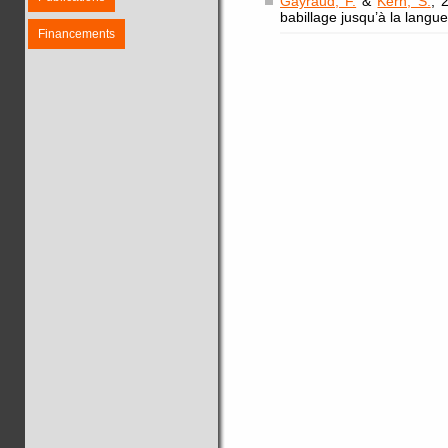
Gayraud, F.
&
Kern, S.
, 
babillage jusqu’à la langue
Financements