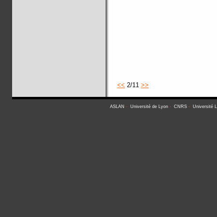
<<
2/11
>>
ASLAN
-
Université de Lyon
-
CNRS
-
Université 