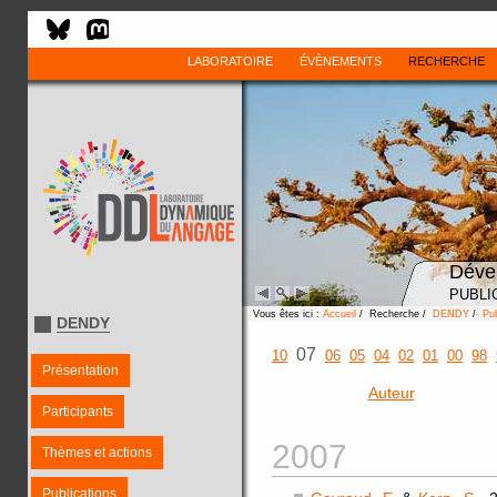
LABORATOIRE
ÉVÈNEMENTS
RECHERCHE
Déve
PUBLI
Vous êtes ici :
Accueil
/ Recherche /
DENDY
/
Pub
DENDY
07
10
06
05
04
02
01
00
98
Présentation
Auteur
Participants
2007
Thèmes et actions
Publications