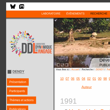
LABORATOIRE
ÉVÈNEMENTS
RECHERCHE
Déve
PUBLI
Vous êtes ici :
Accueil
/ Recherche /
DENDY
/
Pub
DENDY
10
07
06
05
04
02
01
00
98
Présentation
Auteur
Participants
1991
Thèmes et actions
Publications