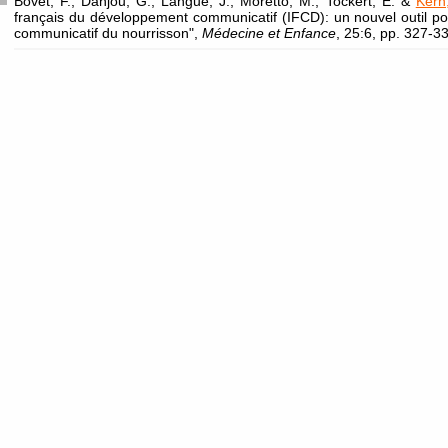
Bovet, F., Danjou, G., Langue, J., Moretto, M., Tockert, E. &
Kern
français du développement communicatif (IFCD): un nouvel outil p
communicatif du nourrisson",
Médecine et Enfance
, 25:6, pp. 327-