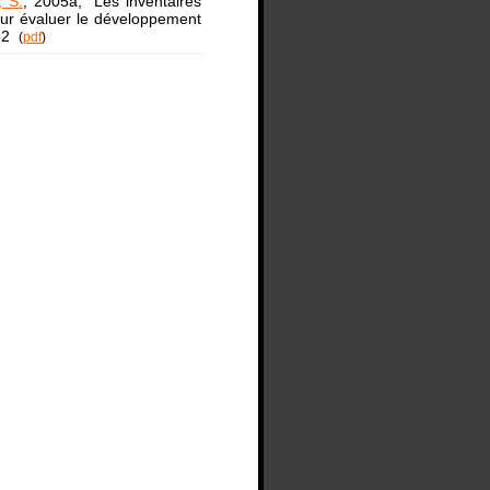
, S.
, 2005a, "Les inventaires
our évaluer le développement
332
(
pdf
)