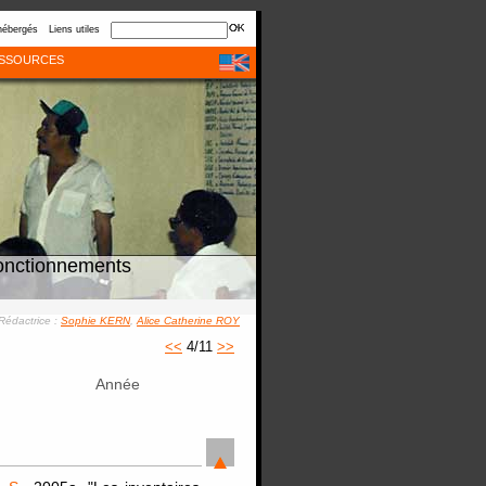
hébergés
Liens utiles
SSOURCES
onctionnements
Rédactrice :
Sophie KERN
,
Alice Catherine ROY
<<
4/11
>>
Année