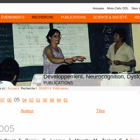
Annuaire
Mots-Clefs DDL
Sites 
ÉVÈNEMENTS
RECHERCHE
PUBLICATIONS
SCIENCE & SOCIÉTÉ
RE
Développement, Neurocognition, Dysf
PUBLICATIONS
 ici :
Accueil
/ Recherche /
DENDY
/
Publications
05
07
06
04
02
01
00
98
94
91
Auteur
Titre
005