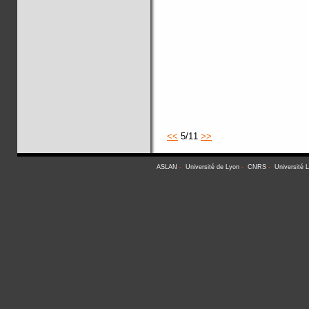
<<
5/11
>>
ASLAN
-
Université de Lyon
-
CNRS
-
Université 