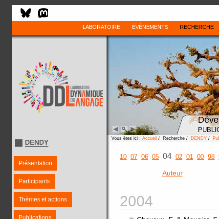
LABORATOIRE
ÉVÈNEMENTS
RECHERCHE
Déve
PUBLI
Vous êtes ici :
Accueil
/ Recherche /
DENDY
/
Pub
DENDY
04
10
07
06
05
02
01
00
98
Présentation
Auteur
Participants
2004
Thèmes et actions
Publications