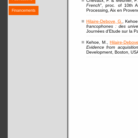
Chevaux, F. & Meunier, F.
French
", proc. of 10th
Processing, Aix en Proven
Financements
Hilaire-Debove, G.
, Kehoe
francophones : des unive
Journées d'Etude sur la Pa
Kehoe, M.,
Hilaire-Debov
Evidence from acquisitio
Development, Boston, USA