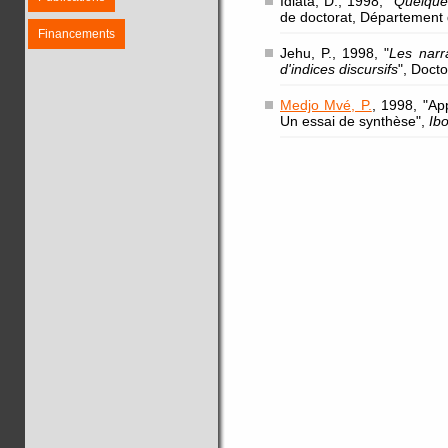
Idiata, D., 1998, "
Quelques
de doctorat, Département 
Financements
Jehu, P., 1998, "
Les narr
d'indices discursifs
", Doct
Medjo Mvé, P.
, 1998, "Ap
Un essai de synthèse",
Ib