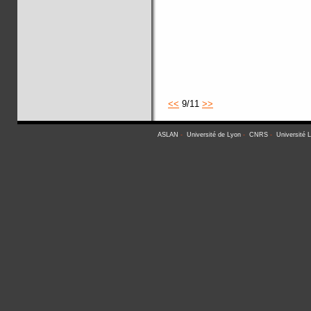
<<
9/11
>>
ASLAN
-
Université de Lyon
-
CNRS
-
Université 