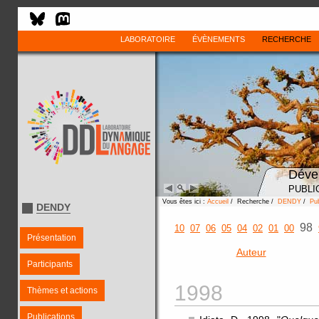
LABORATOIRE
ÉVÈNEMENTS
RECHERCHE
Déve
PUBLI
Vous êtes ici :
Accueil
/ Recherche /
DENDY
/
Pub
DENDY
98
10
07
06
05
04
02
01
00
Présentation
Auteur
Participants
1998
Thèmes et actions
Publications