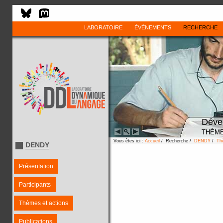
LABORATOIRE
ÉVÈNEMENTS
RECHERCHE
Déve
THÈME
Vous êtes ici :
Accueil
/ Recherche /
DENDY
/
Th
DENDY
Présentation
Participants
Thèmes et actions
Publications