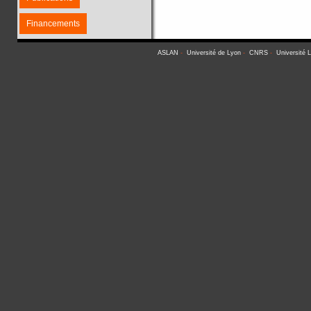
Financements
ASLAN
-
Université de Lyon
-
CNRS
-
Université 