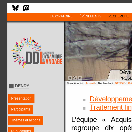
LABORATOIRE
ÉVÈNEMENTS
RECHERCHE
Déve
PRÉSE
Vous êtes ici :
Accueil
/ Recherche /
DENDY
/
Pré
DENDY
Développement
Présentation
Traitement lin
Participants
L’équipe « Acquis
Thèmes et actions
regroupe dix opé
Publications