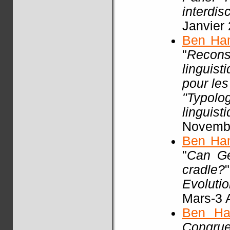
interdisc
Janvier
Ben Ha
"
Recon
linguist
pour les
"Typol
linguist
Novembr
Ben Ha
"
Can Ge
cradle?
Evoluti
Mars-3 A
Ben Ha
Congrue