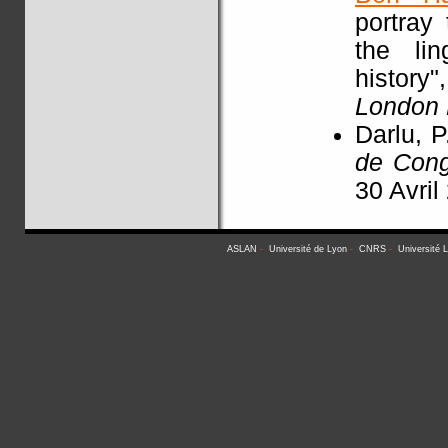
portray
the li
history"
London
Darlu, P
de Con
30 Avril
ASLAN
-
Université de Lyon
-
CNRS
-
Université 