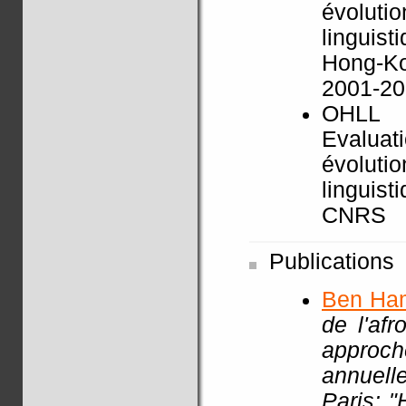
évoluti
linguist
Hong-K
2001-2
OHLL
Evaluat
évoluti
linguist
CNRS
Publications
Ben Ha
de l'af
approch
annuell
Paris: 