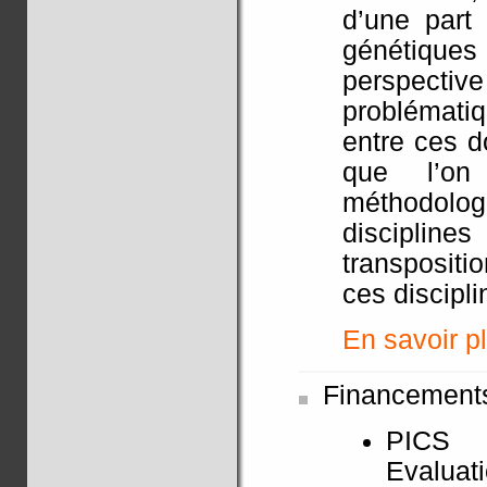
d’une part
génétiques
perspective
problémati
entre ces d
que l’on
méthodol
disciplin
transpositi
ces discipli
En savoir pl
Financement
PICS
Evaluat