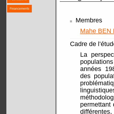
Financements
Membres
Mahe BEN
Cadre de l'étude
La perspec
population
années 198
des popula
problémat
linguistiq
méthodol
permettant 
différentes