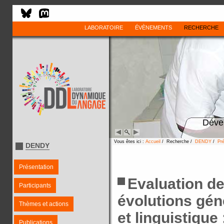
LABORATOIRE
ÉVÈNEMENTS
RECHERCHE
Déve
Vous êtes ici :
Accueil
/ Recherche /
DENDY
/
Pr
DENDY
Présentation
Evaluation de
Participants
évolutions gén
Thèmes et actions
et linguistiqu
Publications