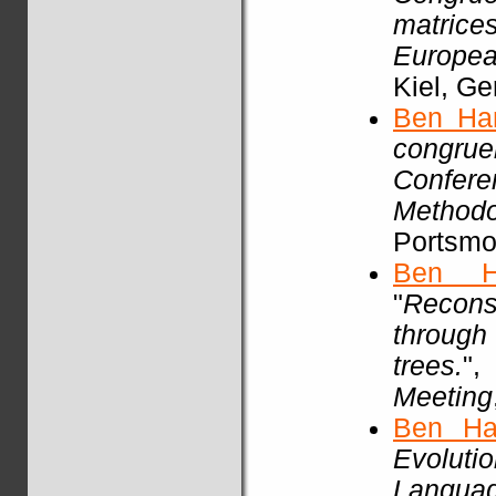
matric
Europea
Kiel, G
Ben Ha
congrue
Confere
Methodo
Portsmou
Ben H
"
Recons
through
trees.
"
Meeting
Ben Ha
Evoluti
Languag