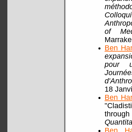
méthodo
Colloq
Anthrop
of Med
Marrake
Ben Ha
expansio
pour un
Journ
d'Anthr
18 Janv
Ben Ha
"Cladist
throu
Quantita
Ben H