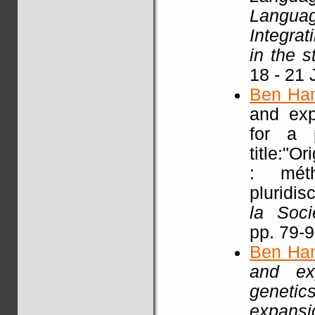
Languag
Integra
in the 
18 - 21 
Ben Ha
and exp
for a p
title:"O
: mét
pluridisc
la Soci
pp. 79-
Ben Ha
and exp
genetic
expansi