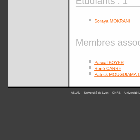
Etudiants : 1
Soraya MOKRANI
Membres associ
Pascal BOYER
René CARRÉ
Patrick MOUGUIAMA
ASLAN
-
Université de Lyon
-
CNRS
-
Université 