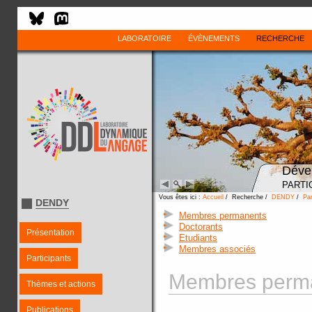
LABORATOIRE
ÉVÈNEMENTS
RECHERCHE
Déve
PARTI
Vous êtes ici :
Accueil
/ Recherche /
DENDY
/
Par
DENDY
Membres permanents
Doctorants
Présentation
Etudiants
Membres associés
Participants
Membres perma
Thèmes et actions
Publications