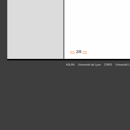
<<
2/8
>>
ASLAN
-
Université de Lyon
-
CNRS
-
Université 