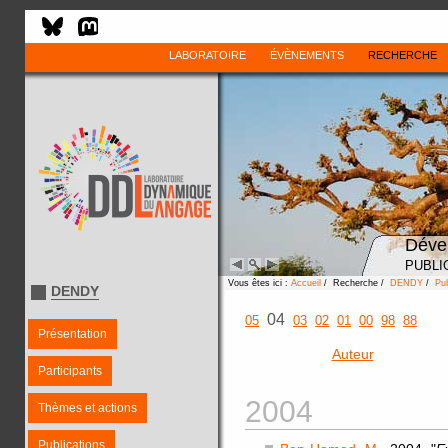
LABORATOIRE
ÉVÈNEMENTS
RECHERCHE
Déve
PUBLI
Vous êtes ici :
Accueil
/ Recherche /
DENDY
/
Pub
DENDY
04
05
03
02
01
00
98
88
Présentation
Auteur
Participants
2004
Thèmes et actions
Publications