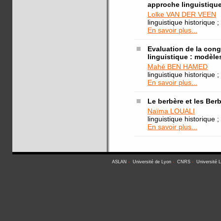
approche linguistiqu
Lolke VAN DER VEEN
linguistique historique 
En savoir plus...
Evaluation de la con
linguistique : modèl
Mahé BEN HAMED
linguistique historique 
En savoir plus...
Le berbère et les Berb
Naïma LOUALI
linguistique historique 
En savoir plus...
ASLAN
-
Université de Lyon
-
CNRS
-
Université 