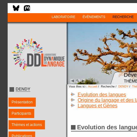
LABORATOIRE
ÉVÈNEMENTS
RECHERCHE
Déve
THÈME
Vous êtes ici :
Accueil
/ Recherche /
DENDY
/
Thè
DENDY
Evolution des langues
Origine du langage et des 
Présentation
Langues et Gènes
Participants
Thèmes et actions
Evolution des langu
Publications