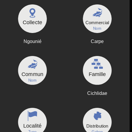
Collecte
Commercial
Nom
Ngounié
Carpe
Commun
Famille
Nom
Cichlidae
Localité
Distribution
Type
Gabon