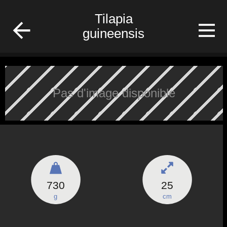
/Gabon/Poisson/fish
Tilapia
guineensis
Pas d'image disponible
730
25
g
cm