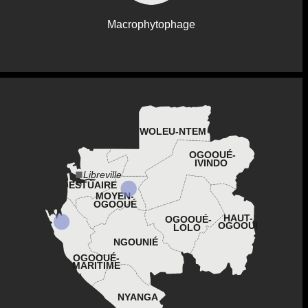
Macrophytophage
WOLEU-NTEM
OGOOUÉ-
IVINDO
Libreville
ESTUAIRE
MOYEN-
OGOOUÉ
HAUT-
OGOOUÉ-
OGOOUÉ
LOLO
NGOUNIÉ
OGOOUÉ-
MARITIME
NYANGA