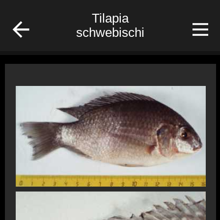
/Gabon/Poisson/fish
Tilapia
schwebischi