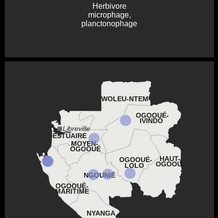
Herbivore
microphage,
planctonophage
WOLEU-NTEM
OGOOUÉ-
IVINDO
Libreville
ESTUAIRE
MOYEN-
OGOOUÉ
HAUT-
OGOOUÉ-
OGOOUÉ
LOLO
NGOUNIÉ
OGOOUÉ-
MARITIME
NYANGA