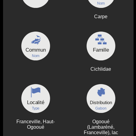
Nom
Carpe
Commun
Famille
Nom
Cichlidae
Localité
Distribution
Type
Gabon
Franceville, Haut-
Ogooué
Ogooué
(Lambaréné,
Franceville), lac