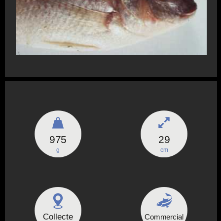
975
29
g
cm
Collecte
Commercial