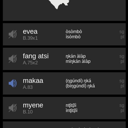
evea
òsòmbò
sg
ìsòmbò
pl
B.39x1
fang atsi
ŋkán àlàp
sg
mìŋkán àlàp
pl
A.75x2
makaa
(ŋɡúndí) ŋká
sg
(bìŋɡúndí) ŋká
pl
A.83
myene
ntʃɛ́βì
sg
ìntʃɛ́βì
pl
B.10