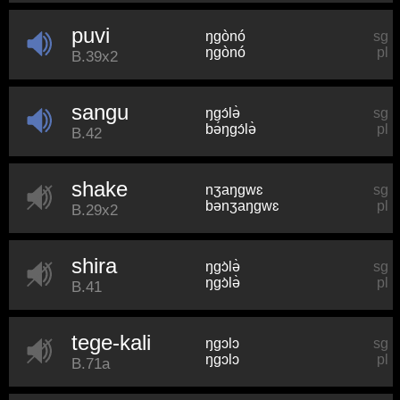
puvi
ŋɡònó
sg
ŋɡònó
pl
B.39x2
sangu
ŋɡɔ́lə̀
sg
bə́ŋɡɔ́lə̀
pl
B.42
shake
nʒaŋɡwɛ
sg
bənʒaŋɡwɛ
pl
B.29x2
shira
ŋɡɔ̀lə̀
sg
ŋɡɔ̀lə̀
pl
B.41
tege-kali
ŋɡɔlɔ
sg
ŋɡɔlɔ
pl
B.71a