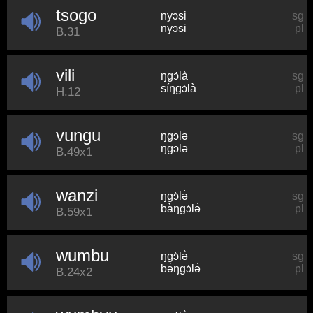
tsogo
nyɔsi
sg
nyɔsi
pl
B.31
vili
ŋɡɔ́là
sg
síŋɡɔ́là
pl
H.12
vungu
ŋɡɔlə
sg
ŋɡɔlə
pl
B.49x1
wanzi
ŋɡɔ̀lə̀
sg
bàŋɡɔ̀lə̀
pl
B.59x1
wumbu
ŋɡɔ̀lə̀
sg
bə̀ŋɡɔ̀lə̀
pl
B.24x2