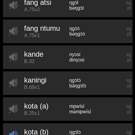
fang atsi
ŋɡɔ̀l
sg
bə̀ŋɡɔ̀l
pl
A.75x2
fang ntumu
ŋɡɔ̀ɔ̀
sg
bə̀ŋɡɔ̀ɔ̀
pl
A.75x1
kande
nyɔsi
sg
dinyɔsi
pl
B.32
kaningi
ŋɡɔ̀lɔ̀
sg
bàŋɡɔ̀lɔ̀
pl
B.69x1
kota (a)
mpwísí
sg
mə̀mpwísí
pl
B.25x1
kota (b)
ŋɡɔ́lɔ̀
sg