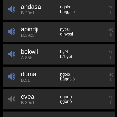
andasa
ŋɡɔlɔ
sg
baŋɡɔlɔ
pl
B.29x1
apindji
nyɔsi
sg
dinyɔsi
pl
B.39x3
bekwil
byét
sg
bɛ̀byét
pl
A.85b
duma
ŋɡɔ̀lɔ̀
sg
bàŋɡɔ̀lɔ̀
pl
B.51
evea
ŋɡònò
sg
ŋɡònò
pl
B.39x1