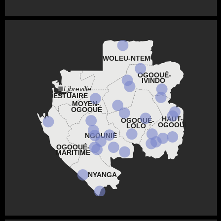
WOLEU-NTEM
OGOOUÉ-
IVINDO
Libreville
ESTUAIRE
MOYEN-
OGOOUÉ
HAUT-
OGOOUÉ-
OGOOUÉ
LOLO
NGOUNIÉ
OGOOUÉ-
MARITIME
NYANGA