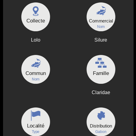
Collecte
Commercial
Nom
Lolo
Silure
Commun
Famille
Nom
Claridae
Localité
Distribution
Type
Gabon