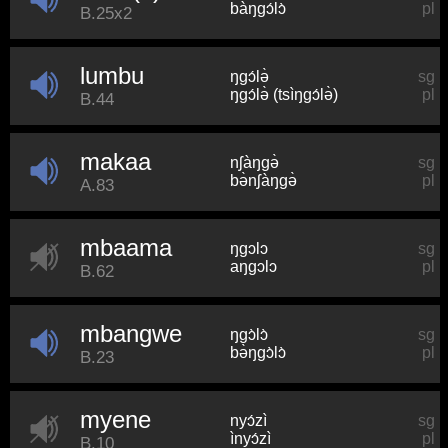
bàŋɡɔ́lɔ̀
pl
B.25x2
lumbu
ŋɡɔ́lə̀
sg
ŋɡɔ́lə̀ (tsìŋɡɔ́lə̀)
pl
B.44
makaa
nʃàŋɡə̀
sg
bə̀nʃàŋɡə̀
pl
A.83
mbaama
ŋɡɔlɔ
sg
aŋɡɔlɔ
pl
B.62
mbangwe
ŋɡɔ̀lɔ̀
sg
bə̀ŋɡɔ̀lɔ̀
pl
B.23
myene
nyɔ́zì
sg
ìnyɔ́zì
pl
B.10