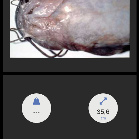
---
35,6
cm