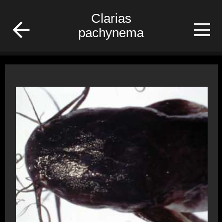
/Gabon/Poisson/fish
Clarias
pachynema