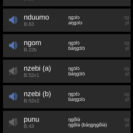
nduumo
ŋɡɔlɔ
sg
aŋɡɔlɔ
pl
B.63
ngom
ŋɡɔ́lɔ̀
sg
bàŋɡɔ́lɔ̀
pl
B.22b
nzebi (a)
ŋɡɔ̀lɔ̀
sg
bàŋɡɔ̀lɔ̀
pl
B.52x1
nzebi (b)
ŋɡɔlɔ
sg
baŋɡɔlɔ
pl
B.52x2
punu
ŋɡǒlə̀
sg
ŋɡǒlə̀ (báŋɡŋɡǒlə̀)
pl
B.43