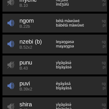
ìndʒúlù
pl
B.10
ngom
bétá màwúwɛ̀
sg
bàbétá màwúwɛ̀
pl
B.22b
nzebi (b)
leɣaŋɡəsə
sg
maɣaŋɡsə
pl
B.52x2
punu
yìɣàɣásə̀
sg
bìɣàɣásə̀
pl
B.43
puvi
èɣáɣásá
sg
bìɣáɣásá
pl
B.39x2
shira
yìɣàɣásə̀
sg
bìɣàɣásə̀
pl