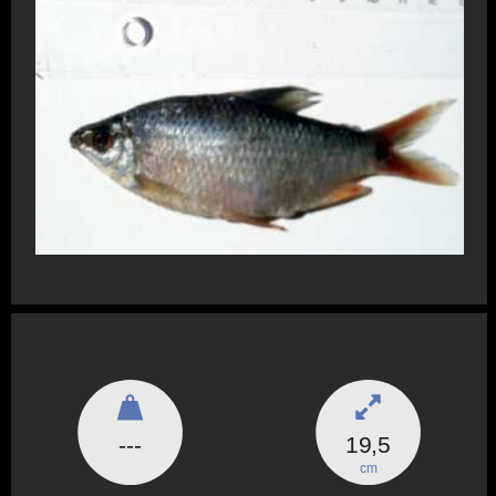
---
19,5
cm