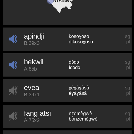
NYANGA
apindji
kosoɣoso
sg
dikosoɣoso
pl
B.39x3
bekwil
dɔ̀dɔ́
sg
ìdɔ̀dɔ́
pl
A.85b
evea
ɣèɣàɣàsà
sg
èɣàɣàsà
pl
B.39x1
fang atsi
nzèmèɡwè
sg
bə̀nzèmèɡwè
pl
A.75x2