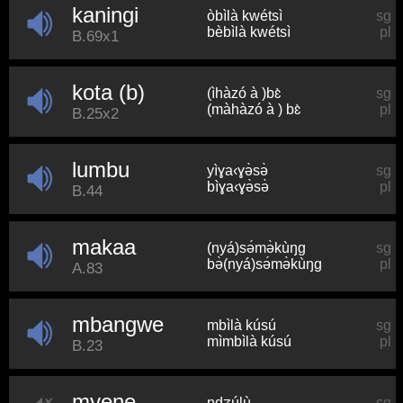
kaningi
òbìlà kwétsì
sg
bèbìlà kwétsì
pl
B.69x1
kota (b)
(ìhàzó à )bɛ̀
sg
(màhàzó à ) bɛ̀
pl
B.25x2
lumbu
yìɣa‹ɣə̀sə̀
sg
bìɣa‹ɣə̀sə̀
pl
B.44
makaa
(nyá)sə́mə̀kùŋɡ
sg
bə̀(nyá)sə́mə̀kùŋɡ
pl
A.83
mbangwe
mbìlà kúsú
sg
mìmbìlà kúsú
pl
B.23
myene
ndʒúlù
sg