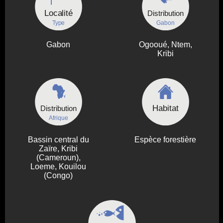
Localité
Distribution
Type
Gabon
Gabon
Ogooué, Ntem,
Kribi
Habitat
Distribution
Afrique
Bassin central du
Espèce forestière
Zaïre, Kribi
(Cameroun),
Loeme, Kouilou
(Congo)