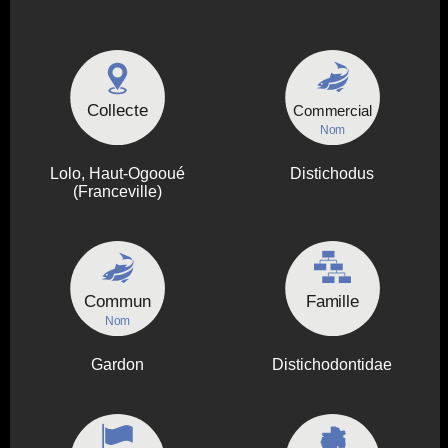
Collecte
Commercial
Nom
Lolo, Haut-Ogooué
Distichodus
(Franceville)
Commun
Famille
Nom
Gardon
Distichodontidae