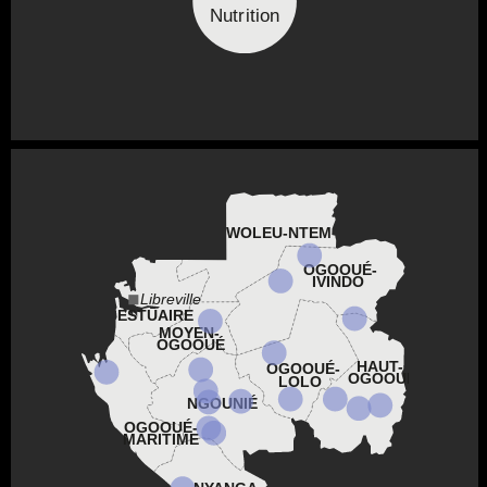
Nutrition
WOLEU-NTEM
OGOOUÉ-
IVINDO
Libreville
ESTUAIRE
MOYEN-
OGOOUÉ
HAUT-
OGOOUÉ-
OGOOUÉ
LOLO
NGOUNIÉ
OGOOUÉ-
MARITIME