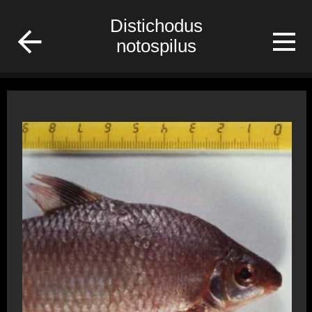
/Gabon/Poisson/fish
Distichodus
notospilus