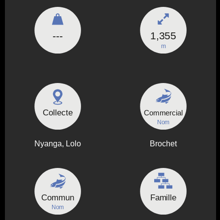
---
1,355
m
Collecte
Commercial
Nom
Nyanga, Lolo
Brochet
Commun
Famille
Nom