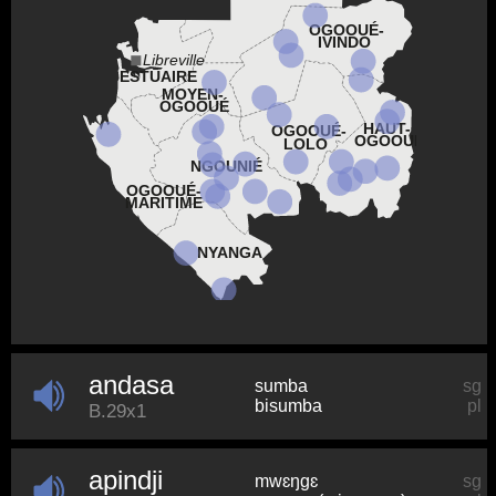
OGOOUÉ-
IVINDO
Libreville
ESTUAIRE
MOYEN-
OGOOUÉ
HAUT-
OGOOUÉ-
OGOOUÉ
LOLO
NGOUNIÉ
OGOOUÉ-
MARITIME
NYANGA
andasa
sumba
sg
bisumba
pl
B.29x1
apindji
mwɛŋɡɛ
sg