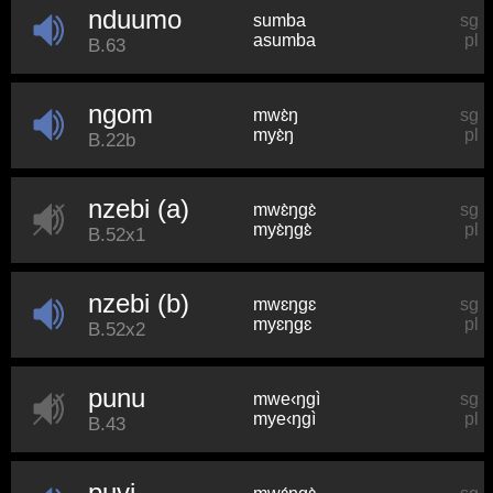
nduumo
sumba
sg
asumba
pl
B.63
ngom
mwɛ̀ŋ
sg
myɛ̀ŋ
pl
B.22b
nzebi (a)
mwɛ̀ŋɡɛ̀
sg
myɛ̀ŋɡɛ̀
pl
B.52x1
nzebi (b)
mwɛŋɡɛ
sg
myɛŋɡɛ
pl
B.52x2
punu
mwe‹ŋɡì
sg
mye‹ŋɡì
pl
B.43
puvi