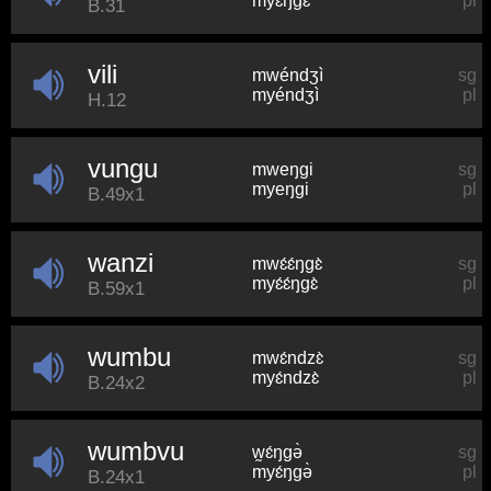
myɛŋɡɛ
pl
B.31
vili
mwéndʒì
sg
myéndʒì
pl
H.12
vungu
mweŋɡi
sg
myeŋɡi
pl
B.49x1
wanzi
mwɛ́ɛ́ŋɡɛ̀
sg
myɛ́ɛ́ŋɡɛ̀
pl
B.59x1
wumbu
mwɛ́ndzɛ̀
sg
myɛ́ndzɛ̀
pl
B.24x2
wumbvu
w̰ɛ́ŋɡə̀
sg
myɛ́ŋɡə̀
pl
B.24x1