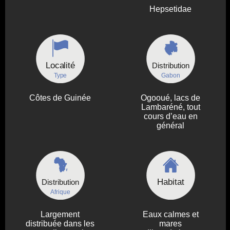
Hepsetidae
Localité
Distribution
Type
Gabon
Côtes de Guinée
Ogooué, lacs de
Lambaréné, tout
cours d’eau en
général
Habitat
Distribution
Afrique
Largement
Eaux calmes et
distribuée dans les
mares