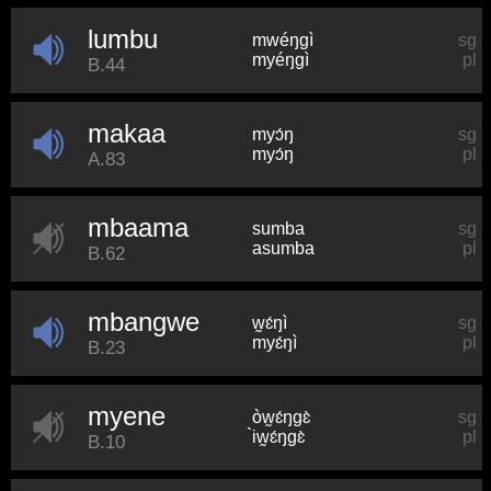
lumbu
mwéŋɡì
sg
myéŋɡì
pl
B.44
makaa
myɔ́ŋ
sg
myɔ́ŋ
pl
A.83
mbaama
sumba
sg
asumba
pl
B.62
mbangwe
w̰ɛ́ŋì
sg
myɛ́ŋì
pl
B.23
myene
òw̰ɛ́ŋɡɛ̀
sg
̀̀iw̰ɛ́ŋɡɛ̀
pl
B.10