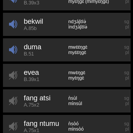
myɛŋɡɛ (mimyɛŋɡɛ)
pl
B.39x3
bekwil
ndʒáʃɛ̀lə̀
sg
ìndʒáʃɛ̀lə̀
pl
A.85b
duma
mwɛ́ɛ́ŋɡɛ̀
sg
myɛ́ɛ́ŋɡɛ̀
pl
B.51
evea
mwɛ̀ŋɡɛ̀
sg
myɛ̀ŋɡɛ̀
pl
B.39x1
fang atsi
ǹsùl
sg
mìnsùl
pl
A.75x2
fang ntumu
ǹsòó
sg
mìnsòó
pl
A.75x1