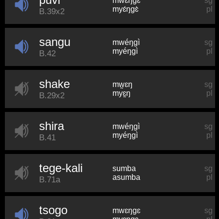
mwɛ́ŋɡɛ̀
sg
myɛ́ŋɡɛ̀
pl
B.39x2
sangu
mwéŋɡì
sg
myéŋɡì
pl
B.42
shake
mw̰ɛŋ
sg
myɛ̰ŋ
pl
B.29x2
shira
mwéŋɡì
sg
myéŋɡì
pl
B.41
tege-kali
sumba
sg
asumba
pl
B.71a
tsogo
mwɛŋɡɛ
sg