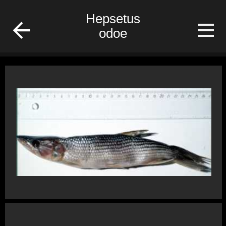
/Gabon/Poisson/fish
Hepsetus
odoe