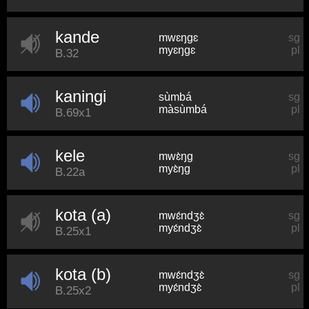
kande
mwɛŋɡɛ
sg
myɛŋɡɛ
pl
B.32
kaningi
sùmbá
sg
màsùmbá
pl
B.69x1
kele
mwɛ̀ŋɡ
sg
myɛ̀ŋɡ
pl
B.22a
kota (a)
mwɛ́ndʒɛ̀
sg
myɛ́ndʒɛ̀
pl
B.25x1
kota (b)
mwɛ́ndʒɛ̀
sg
myɛ́ndʒɛ̀
pl
B.25x2