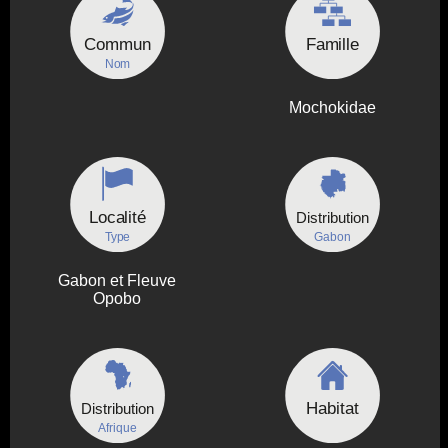
Commun
Famille
Nom
Mochokidae
Localité
Distribution
Type
Gabon
Gabon et Fleuve
Opobo
Habitat
Distribution
Afrique