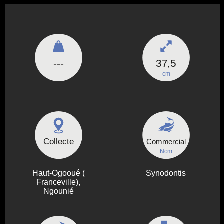
---
37,5
cm
Collecte
Commercial
Nom
Haut-Ogooué (
Synodontis
Franceville),
Ngounié