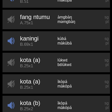
màkòpá
pl
B.51
fang ntumu
àmɡbàŋ
sg
mə̀mɡbàŋ
pl
A.75x1
kaningi
kùbá
sg
màkùbá
pl
B.69x1
kota (a)
lùkwɛ́
sg
bɛ̀lùkwɛ́
pl
B.25x1
kota (a)
ìkòpá
sg
màkòpá
pl
B.25x1
kota (b)
ìkòpá
sg
màkòpá
pl
B.25x2