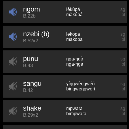
ngom
lèkúpá
sg
màkúpá
pl
B.22b
nzebi (b)
ləkopa
sg
makopa
pl
B.52x2
punu
ŋɡa‹ŋɡə̀
sg
ŋɡa‹ŋɡə̀
pl
B.43
sangu
ɣíŋɡwèŋɡwérì
sg
bíŋɡwèŋɡwérì
pl
B.42
shake
mpwara
sg
bimpwara
pl
B.29x2