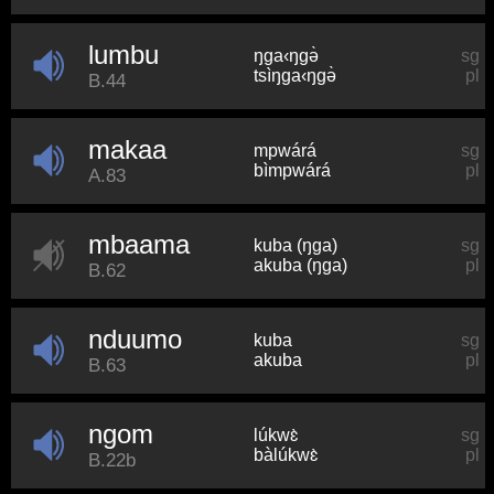
lumbu
ŋɡa‹ŋɡə̀
sg
tsìŋɡa‹ŋɡə̀
pl
B.44
makaa
mpwárá
sg
bìmpwárá
pl
A.83
mbaama
kuba (ŋɡa)
sg
akuba (ŋɡa)
pl
B.62
nduumo
kuba
sg
akuba
pl
B.63
ngom
lúkwɛ̀
sg
bàlúkwɛ̀
pl
B.22b