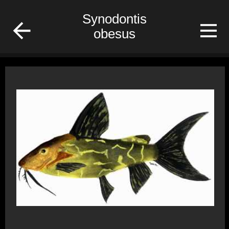
/Gabon/Poisson/fish
Synodontis
obesus