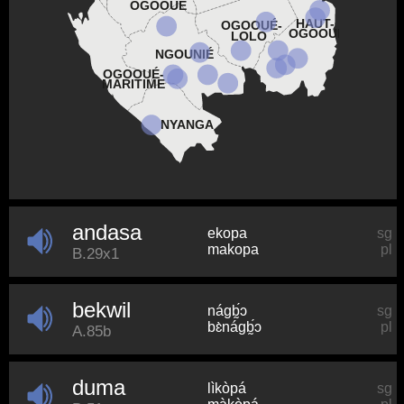
OGOOUÉ
HAUT-
OGOOUÉ-
OGOOUÉ
LOLO
NGOUNIÉ
OGOOUÉ-
MARITIME
NYANGA
andasa
ekopa
sg
makopa
pl
B.29x1
bekwil
náɡb̰́ɔ
sg
bɛ̀náɡb̰́ɔ
pl
A.85b
duma
lìkòpá
sg