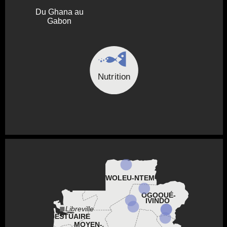
Du Ghana au
Gabon
Nutrition
WOLEU-NTEM
OGOOUÉ-
IVINDO
Libreville
ESTUAIRE
MOYEN-