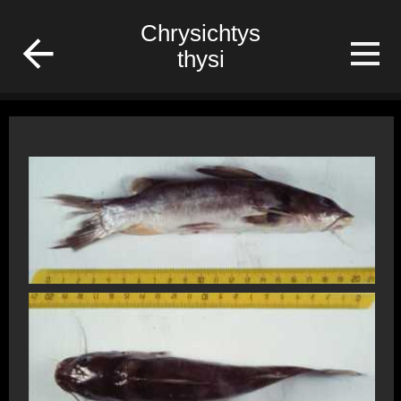
/Gabon/Poisson/fish
Chrysichtys
thysi