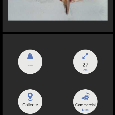
---
27
cm
Collecte
Commercial
Nom