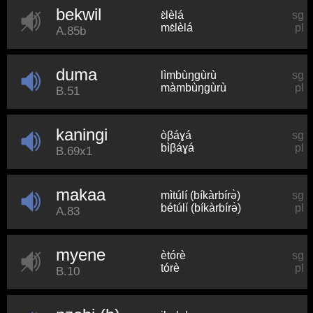
bekwil
ɛ̀lèlá
sg
mɛ̀lèlá
pl
A.85b
duma
lìmbùŋɡùrù
sg
màmbùŋɡùrù
pl
B.51
kaningi
òβáɣá
sg
bìβáɣá
pl
B.69x1
makaa
mìtúlí (bíkàrbírə̀)
sg
bétúlí (bíkàrbírə̀)
pl
A.83
myene
ètórè
sg
tórè
pl
B.10