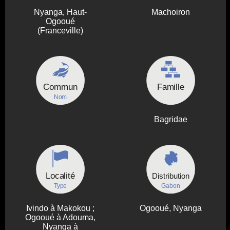
Nyanga, Haut-
Machoiron
Ogooué
(Franceville)
Commun
Famille
Nom
Bagridae
Localité
Distribution
Type
Gabon
Ivindo à Makokou ;
Ogooué, Nyanga
Ogooué à Adouma,
Nyanga à