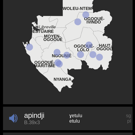
WOLEU-NTEM
OGOOUÉ-
IVINDO
Libreville
ESTUAIRE
MOYEN-
OGOOUÉ
HAUT-
OGOOUÉ-
OGOOUÉ
LOLO
NGOUNIÉ
OGOOUÉ-
MARITIME
NYANGA
apindji
ɣetulu
sg
etulu
pl
B.39x3