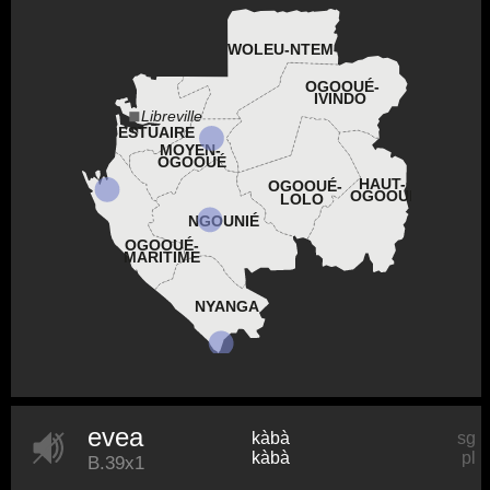
WOLEU-NTEM
OGOOUÉ-
IVINDO
Libreville
ESTUAIRE
MOYEN-
OGOOUÉ
HAUT-
OGOOUÉ-
OGOOUÉ
LOLO
NGOUNIÉ
OGOOUÉ-
MARITIME
NYANGA
evea
kàbà
sg
kàbà
pl
B.39x1