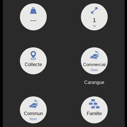
---
1
m
Collecte
Commercial
Nom
Carangue
Commun
Famille
Nom