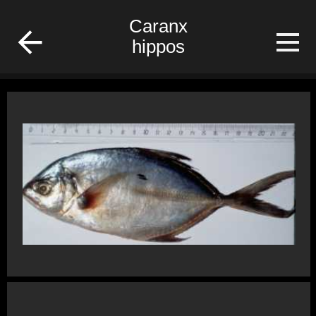
/Gabon/Poisson/fish
Caranx
hippos