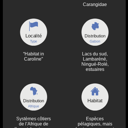
Carangidae
Localité
Distribution
Type
Gabon
“Habitat in
Lacs du sud,
Caroline”
Lambaréné,
Ningué-Rolé,
estuaires
Habitat
Distribution
Afrique
Systèmes côtiers
Espèces
de l’Afrique de
pélagiques, mais