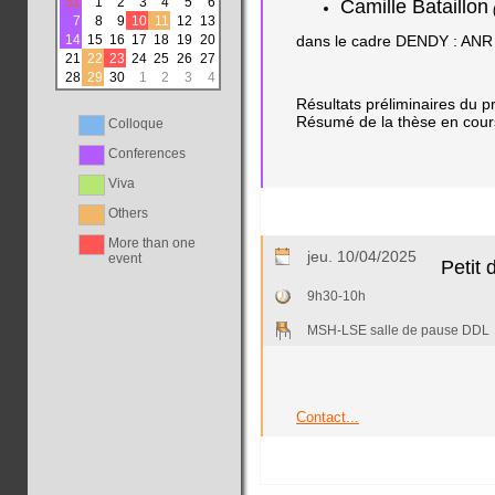
31
1
2
3
4
5
6
Camille Bataillon
7
8
9
10
11
12
13
14
15
16
17
18
19
20
dans le cadre DENDY : ANR L
21
22
23
24
25
26
27
28
29
30
1
2
3
4
Résultats préliminaires du p
Résumé de la thèse en cours 
Colloque
Conferences
Viva
Others
More than one
jeu. 10/04/2025
event
Petit
9h30-10h
MSH-LSE salle de pause DDL
Contact...