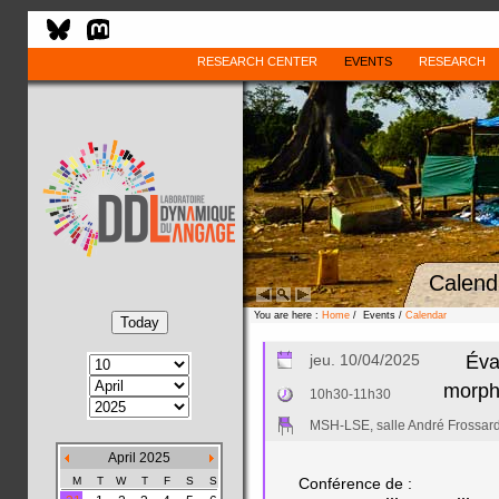
RESEARCH CENTER
EVENTS
RESEARCH
Calend
You are here :
Home
/ Events /
Calendar
jeu. 10/04/2025
Éva
morph
10h30-11h30
MSH-LSE, salle André Frossar
April 2025
M
T
W
T
F
S
S
Conférence de :