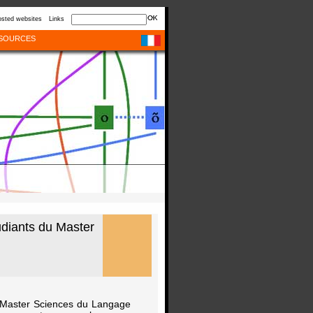
sted websites
Links
SOURCES
udiants du Master
u Master Sciences du Langage