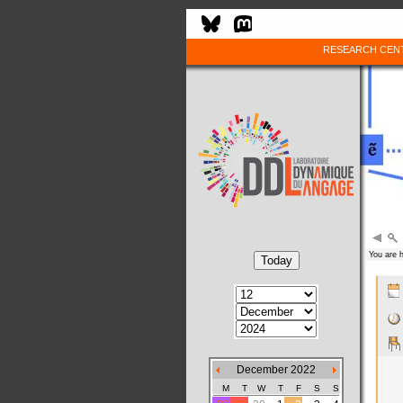
RESEARCH CEN
You are 
December 2022
M
T
W
T
F
S
S