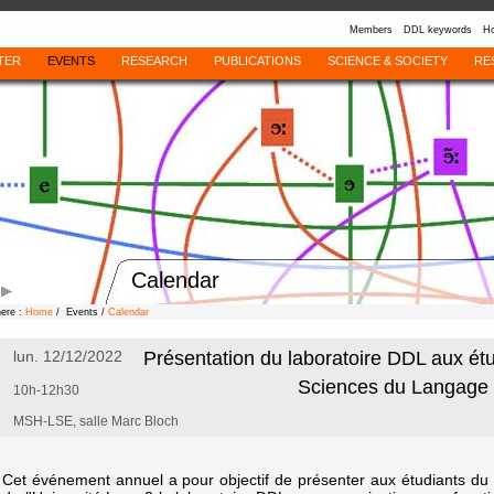
Members
DDL keywords
Ho
TER
EVENTS
RESEARCH
PUBLICATIONS
SCIENCE & SOCIETY
RE
Calendar
here :
Home
/ Events /
Calendar
lun. 12/12/2022
Présentation du laboratoire DDL aux ét
Sciences du Langage
10h-12h30
MSH-LSE, salle Marc Bloch
Cet événement annuel a pour objectif de présenter aux étudiants d