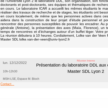
de l'Université Lyon 2 le laboratoire DDL, son organisation, son fon
doctorants et post-doctorants, ses équipes et thématiques de reche
en cours. Le laboratoire ICAR a accueilli les mêmes étudiants le m
réaliser des travaux de recherche et de stages, les étudiants ont beso
en cours localement, de même que les personnes actives dans ces ac
aidera dans la construction de leur projet d'étude personnel et po
rencontrer des personnes susceptibles de pouvoir les encadrer. Au 
générale (Antoine), la présentation des axes (Maïa, Florence), un 
temps de rencontres et d'échanges autour d'un buffet léger. Votre pr
La réunion débutera à 10 heures. Cordialement, Lolke van der Vee
Master SDL lolke.van-der-veen@univ-lyon2.fr
Réunion Interne
lun. 12/12/2022
Présentation du laboratoire DDL aux 
Master SDL Lyon 2
10h-12h30
MSH-LSE, Espace M. Bloch
Contact...