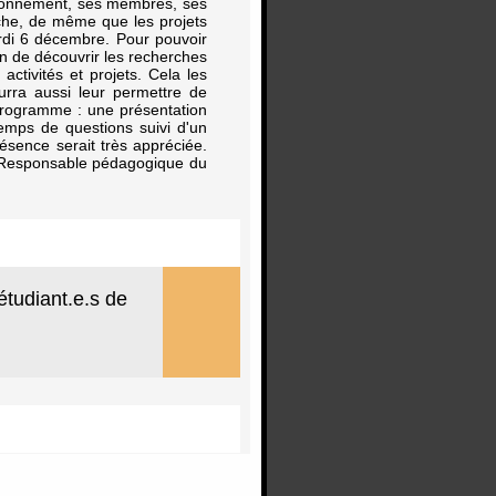
ctionnement, ses membres, ses
rche, de même que les projets
ardi 6 décembre. Pour pouvoir
in de découvrir les recherches
tivités et projets. Cela les
urra aussi leur permettre de
programme : une présentation
temps de questions suivi d'un
ésence serait très appréciée.
n Responsable pédagogique du
étudiant.e.s de