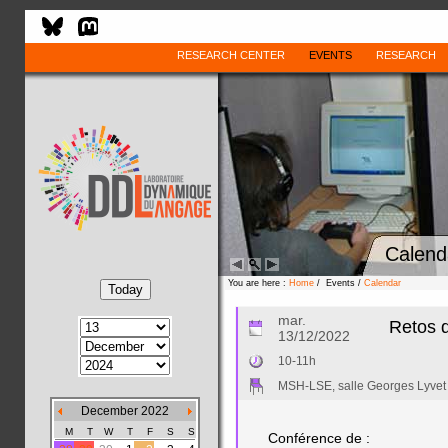
RESEARCH CENTER
EVENTS
RESEARCH
Calend
You are here :
Home
/ Events /
Calendar
mar.
Retos d
13/12/2022
10-11h
MSH-LSE, salle Georges Lyvet
December 2022
M
T
W
T
F
S
S
Conférence de :