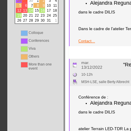
28
29
30
1
2
3
4
Alejandra Regu
5
6
7
8
9
10
11
12
13
14
15
16
17
18
dans le cadre DILIS
19
20
21
22
23
24
25
26
27
28
29
30
31
1
Dans le cadre de l'atelier T
Colloque
Conferences
Contact...
Viva
Others
mar.
"Re
More than one
13/12/2022
event
10-12h
MSH-LSE, salle Berty Albrecht
Conférence de :
Alejandra Regun
dans le cadre DILIS
atelier Terrain LED-TDR La p