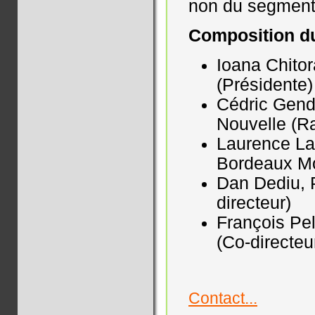
non du segment
Composition du
Ioana Chitor
(Présidente)
Cédric Gendr
Nouvelle (R
Laurence La
Bordeaux Mo
Dan Dediu, P
directeur)
François Pe
(Co-directeu
Contact...