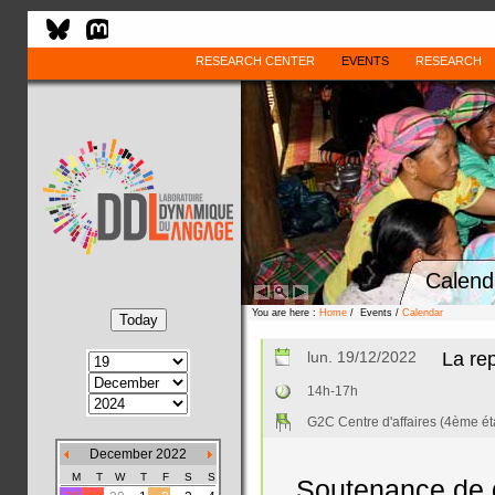
RESEARCH CENTER
EVENTS
RESEARCH
Calend
You are here :
Home
/ Events /
Calendar
lun. 19/12/2022
La rep
14h-17h
G2C Centre d'affaires (4ème ét
December 2022
M
T
W
T
F
S
S
Soutenance de d