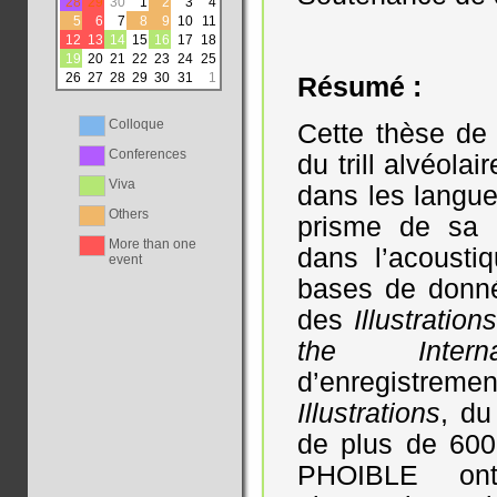
28
29
30
1
2
3
4
5
6
7
8
9
10
11
12
13
14
15
16
17
18
19
20
21
22
23
24
25
26
27
28
29
30
31
1
Résumé :
Colloque
Cette thèse de 
Conferences
du trill alvéola
Viva
dans les langue
Others
prisme de sa r
More than one
dans l’acousti
event
bases de donn
des
Illustration
the Intern
d’enregistr
Illustrations
, du
de plus de 600
PHOIBLE ont