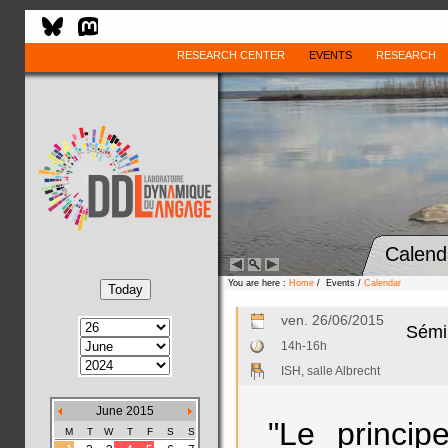
RESEARCH CENTER
EVENTS
RESEARCH
Calend
You are here :
Home
/ Events /
Calendar
ven. 26/06/2015
Sémin
14h-16h
ISH, salle Albrecht
June 2015
"Le princip
M
T
W
T
F
S
S