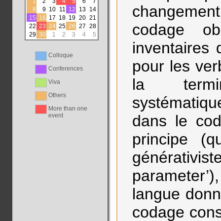
1
2
3
4
5
6
7
changement 
8
9
10
11
12
13
14
15
16
17
18
19
20
21
codage ob
22
23
24
25
26
27
28
29
30
1
2
3
4
5
inventaires
Colloque
pour les ver
Conferences
la termi
Viva
Others
systématiqu
More than one
event
dans le co
principe (
générativis
parameter’)
langue donné
codage cons