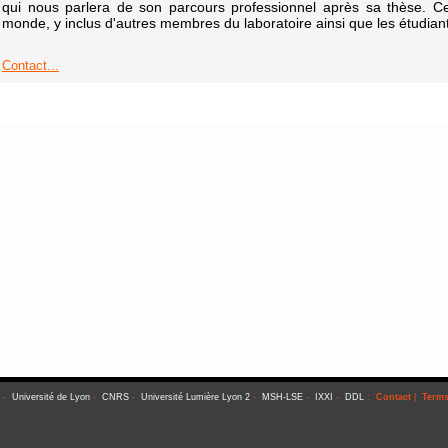
qui nous parlera de son parcours professionnel après sa thèse. Cet
monde, y inclus d'autres membres du laboratoire ainsi que les étudia
Contact...
-
Université de Lyon
-
CNRS
-
Université Lumière Lyon 2
-
MSH-LSE
-
IXXI
-
DDL
:
Contact
|
Terms