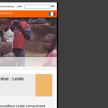
sted websites
Links
SOURCES
hèse : Leslie
accueillons Leslie Lemarchand