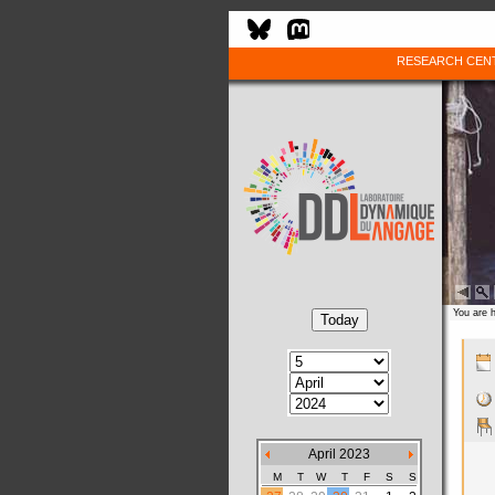
RESEARCH CEN
You are 
April 2023
M
T
W
T
F
S
S