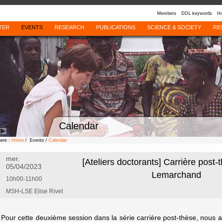
Members
DDL keywords
Ho
TER
EVENTS
RESEARCH
PUBLICATIONS
SCIENCE & SOCIETY
RE
Calendar
here :
Home
/ Events /
Calendar
mer.
[Ateliers doctorants] Carrière post-t
05/04/2023
Lemarchand
10h00-11h00
MSH-LSE Elise Rivet
Pour cette deuxième session dans la série carrière post-thèse, nous 