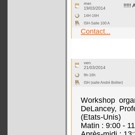
mer.
!!!!
19/03/2014
14H-16H
ISH-Salle 100 A
Contact...
ven.
21/03/2014
9h-16h
ISH (salle André Bollier)
Workshop organ
DeLancey, Profe
(Etats-Unis)
Matin : 9:00 - 1
Après-midi : 13: