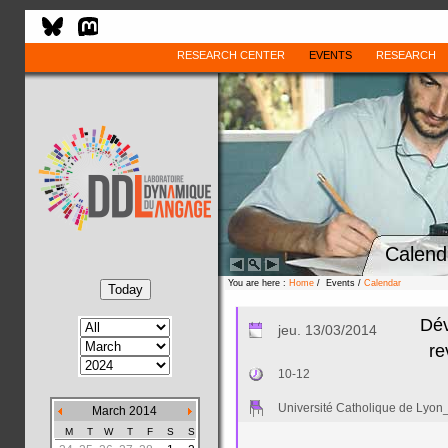
RESEARCH CENTER
EVENTS
RESEARCH
Calend
You are here :
Home
/ Events /
Calendar
Dév
jeu. 13/03/2014
re
10-12
Université Catholique de Lyon
March 2014
M
T
W
T
F
S
S