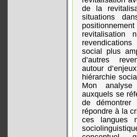
de la revitali
situations da
positionnem
revitalisation
revendications
social plus am
d’autres reven
autour d’enjeux
hiérarchie soci
Mon analyse 
auxquels se réfè
de démontrer 
répondre à la cr
ces langues n
sociolinguisti
conceptuel 