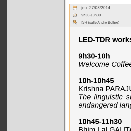
jeu. 27/03/2014
9h30-18h30
ISH (salle André Bollier)
LED-TDR work
9h30-10h
Welcome Coffe
10h-10h45
Krishna PARAJU
The linguistic s
endangered la
10h45-11h30
Bhim Lal GAUTA